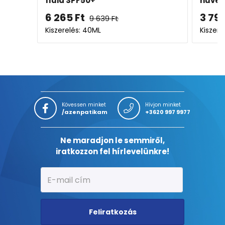
fluid SPF50+
hüvel
6 265
Ft
3 79
9 639
Ft
Kiszerelés: 40ML
Kiszere
Kövessen minket
Hívjon minket
/azenpatikam
+3620 997 9977
Ne maradjon le semmiről,
iratkozzon fel hírlevelünkre!
Feliratkozás