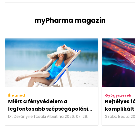
myPharma magazin
Életmód
Gyógyszerek
Miért a fényvédelem a
Rejtélyes fá
legfontosabb szépségápolási...
komplikáltab
Dr. Dékányné Tósaki Albertina 2026. 07. 29.
Szabó Beáta 2026.