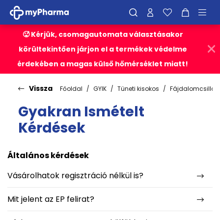
🥵 Kérjük, csomagautomata választásakor
körültekintően járjon el a termékek védelme
érdekében a magas külső hőmérséklet miatt!
Vissza
Főoldal
GYIK
Tüneti kisokos
Fájdalomcsillap
Gyakran Ismételt
Kérdések
Általános kérdések
Vásárolhatok regisztráció nélkül is?
Mit jelent az EP felirat?