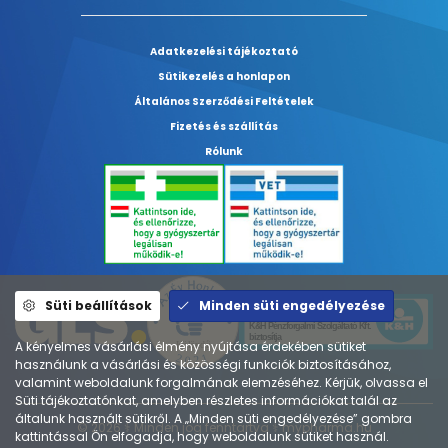
Adatkezelési tájékoztató
Sütikezelés a honlapon
Általános Szerződési Feltételek
Fizetés és szállítás
Rólunk
Süti beállítások
Minden süti engedélyezése
A kényelmes vásárlási élmény nyújtása érdekében sütiket
használunk a vásárlási és közösségi funkciók biztosításához,
valamint weboldalunk forgalmának elemzéséhez. Kérjük, olvassa el
Süti tájékoztatónkat, amelyben részletes információkat talál az
általunk használt sütikről. A „Minden süti engedélyezése” gombra
© 2026 ⚕︎ Minden jog fenntartva ⚕︎ mypharma.hu
kattintással Ön elfogadja, hogy weboldalunk sütiket használ.