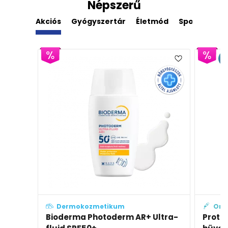
Népszerű
Akciós
Gyógyszertár
Életmód
Sport
Der
E
Dermokozmetikum
Orv
Bioderma Photoderm AR+ Ultra-
Prote