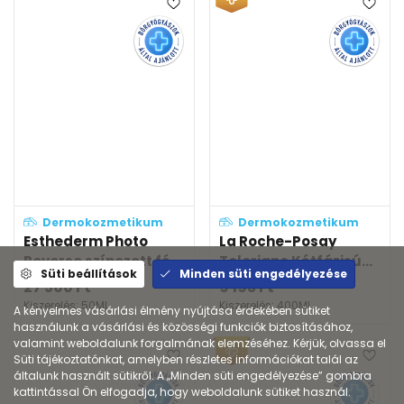
Dermokozmetikum
Dermokozmetikum
Esthederm Photo
La Roche-Posay
Reverse színezett fé...
Toleriane Kétfázisú...
Süti beállítások
Minden süti engedélyezése
27 500
Ft
9 193
Ft
Kiszerelés: 50ML
Kiszerelés: 400ML
A kényelmes vásárlási élmény nyújtása érdekében sütiket
használunk a vásárlási és közösségi funkciók biztosításához,
valamint weboldalunk forgalmának elemzéséhez. Kérjük, olvassa el
Süti tájékoztatónkat, amelyben részletes információkat talál az
általunk használt sütikről. A „Minden süti engedélyezése” gombra
kattintással Ön elfogadja, hogy weboldalunk sütiket használ.