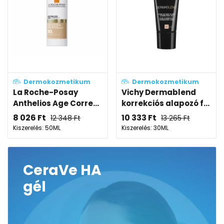
Dermokozmetikum
Dermokozmetikum
La Roche-Posay
Vichy Dermablend
Anthelios Age Corre...
korrekciós alapozó f...
8 026
Ft
10 333
Ft
12 348
Ft
13 265
Ft
Kiszerelés: 50ML
Kiszerelés: 30ML
CeraVe HA
gél