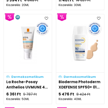
3 394
Ft
11 401
Ft
4 848
Ft
14 637
Ft
Kiszerelés: 20ML
Kiszerelés: 30ML
EP
Dermokozmetikum
Dermokozmetikum
La Roche-Posay
Bioderma Photoderm
Anthelios UVMUNE 4...
XDEFENSE SPF50+ 01...
6 361
Ft
5 476
Ft
9 787
Ft
8 424
Ft
Kiszerelés: 50ML
Kiszerelés: 40ML