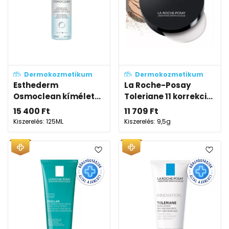
Dermokozmetikum
Dermokozmetikum
Esthederm
La Roche-Posay
Osmoclean kímélet...
Toleriane 11 korrekci...
15 400
Ft
11 709
Ft
Kiszerelés: 125ML
Kiszerelés: 9,5g