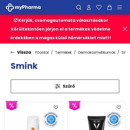
🥵 Kérjük, csomagautomata választásakor
körültekintően járjon el a termékek védelme
érdekében a magas külső hőmérséklet miatt!
Vissza
Főoldal
Termékek
Dermokozmetikumok
Smi
Smink
Szűrő