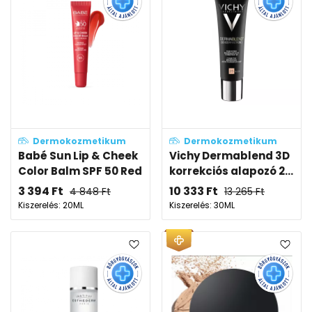
Dermokozmetikum
Dermokozmetikum
Babé Sun Lip & Cheek
Vichy Dermablend 3D
Color Balm SPF 50 Red
korrekciós alapozó 2...
3 394
Ft
10 333
Ft
4 848
Ft
13 265
Ft
Kiszerelés: 20ML
Kiszerelés: 30ML