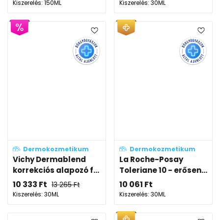
Kiszerelés: 150ML
Kiszerelés: 30ML
Dermokozmetikum
Dermokozmetikum
Vichy Dermablend
La Roche-Posay
korrekciós alapozó f...
Toleriane 10 - erősen...
10 333
Ft
10 061
Ft
13 265
Ft
Kiszerelés: 30ML
Kiszerelés: 30ML