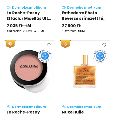
Dermokozmetikum
Dermokozmetikum
La Roche-Posay
Esthederm Photo
Effaclar Micellás Ult...
Reverse színezett fé...
7 035
Ft
-tól
27 500
Ft
Kiszerelés: 200ML-400ML
Kiszerelés: 50ML
Dermokozmetikum
Dermokozmetikum
La Roche-Posay
Nuxe Huile