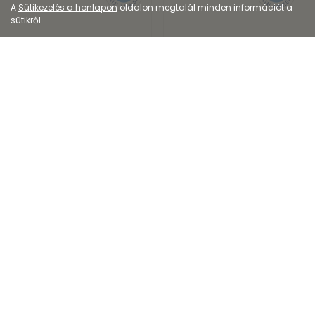
A
Sütikezelés a honlapon
oldalon megtalál minden információt a
sütikről.
Dermokozmetikum
Dermokozmetikum
La Roche-Posay
La Roche-Posay
Toleriane 13 - erősen...
Toleriane Multi-Dim...
10 591
Ft
10 374
Ft
Kiszerelés: 30ML
Kiszerelés: 7,4ML