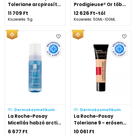
Toleriane arcpirosít...
Prodigieuse® Or töb...
11 709
Ft
12 626
Ft
-tól
Kiszerelés: 5g
Kiszerelés: 50ML-100ML
Dermokozmetikum
Dermokozmetikum
La Roche-Posay
La Roche-Posay
Micellás habzó arcti...
Toleriane 9 - erősen...
6 677
Ft
10 061
Ft