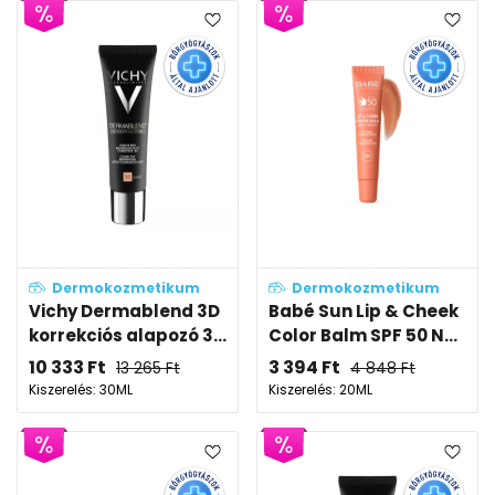
Dermokozmetikum
Dermokozmetikum
Vichy Dermablend 3D
Babé Sun Lip & Cheek
korrekciós alapozó 3...
Color Balm SPF 50 N...
10 333
Ft
3 394
Ft
13 265
Ft
4 848
Ft
Kiszerelés: 30ML
Kiszerelés: 20ML