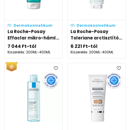
Dermokozmetikum
Dermokozmetikum
La Roche-Posay
La Roche-Posay
Effaclar mikro-háml...
Toleriane arctisztító...
7 044
Ft
-tól
6 221
Ft
-tól
Kiszerelés: 200ML-400ML
Kiszerelés: 200ML-400ML