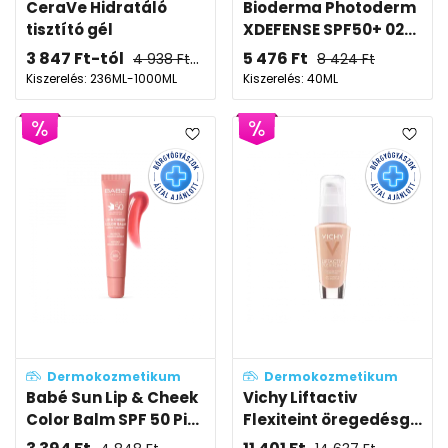
CeraVe Hidratáló
Bioderma Photoderm
tisztító gél
XDEFENSE SPF50+ 02...
3 847
Ft
-tól
5 476
Ft
4 938
Ft
-tól
8 424
Ft
Kiszerelés: 236ML-1000ML
Kiszerelés: 40ML
Dermokozmetikum
Dermokozmetikum
Babé Sun Lip & Cheek
Vichy Liftactiv
Color Balm SPF 50 Pi...
Flexiteint öregedésg...