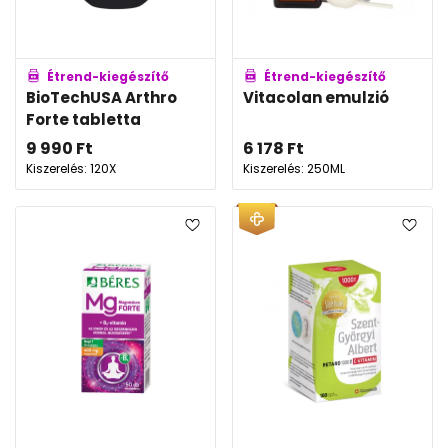
Étrend-kiegészítő
Étrend-kiegészítő
BioTechUSA Arthro
Vitacolan emulzió
Forte tabletta
9 990
Ft
6 178
Ft
Kiszerelés: 120X
Kiszerelés: 250ML