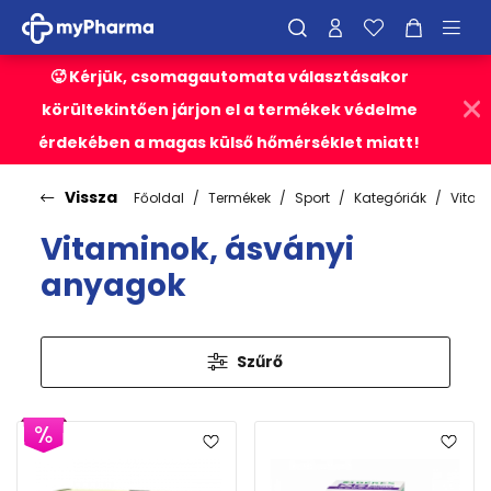
🥵 Kérjük, csomagautomata választásakor
körültekintően járjon el a termékek védelme
érdekében a magas külső hőmérséklet miatt!
Vissza
Főoldal
Termékek
Sport
Kategóriák
Vitam
Vitaminok, ásványi
anyagok
Szűrő