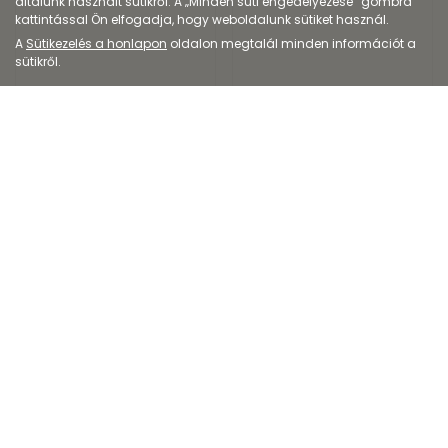
általunk használt sütikről. A „Minden süti engedélyezése” gombra
kattintással Ön elfogadja, hogy weboldalunk sütiket használ.
A
Sütikezelés a honlapon
oldalon megtalál minden információt a
sütikről.
Étrend-kiegészítő
Étrend-kiegészítő
BiotechUSA Collagen
BioTechUSA
hidrolizált kollagén i...
Multivitamin For Wo...
8 762
Ft
6 773
Ft
Kiszerelés: 300g
Kiszerelés: 60X