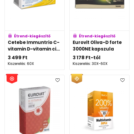
Étrend-kiegészítő
Étrend-kiegészítő
Cetebe Immuntrio C-
Eurovit Oliva-D forte
vitamin D-vitamin ci...
3000NE kapszula
3 499
Ft
3 178
Ft
-tól
Kiszerelés: 60X
Kiszerelés: 30X-60X