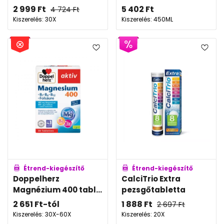
2 999
Ft
5 402
Ft
4 724
Ft
Kiszerelés: 30X
Kiszerelés: 450ML
Étrend-kiegészítő
Étrend-kiegészítő
Doppelherz
CalciTrio Extra
Magnézium 400 tabl...
pezsgőtabletta
2 651
Ft
-tól
1 888
Ft
2 697
Ft
Kiszerelés: 30X-60X
Kiszerelés: 20X