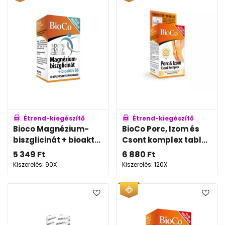
Étrend-kiegészítő
Étrend-kiegészítő
Bioco Magnézium-
BioCo Porc, Izom és
biszglicinát + bioakt...
Csont komplex tabl...
5 349
Ft
6 880
Ft
Kiszerelés: 90X
Kiszerelés: 120X