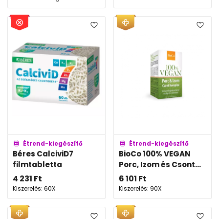
Étrend-kiegészítő
Étrend-kiegészítő
Béres CalciviD7
BioCo 100% VEGAN
filmtabletta
Porc, Izom és Csont...
4 231
Ft
6 101
Ft
Kiszerelés: 60X
Kiszerelés: 90X