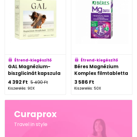
Étrend-kiegészítő
Étrend-kiegészítő
GAL Magnézium-
Béres Magnézium
biszglicinát kapszula
Komplex filmtabletta
4 392
Ft
3 586
Ft
5 490
Ft
Kiszerelés: 90X
Kiszerelés: 50X
Curaprox
Travel in style