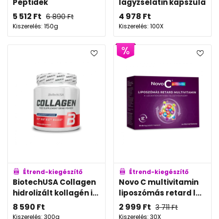
Peptidek
lágyzselatin kapszula
5 512
Ft
4 978
Ft
6 890
Ft
Kiszerelés: 150g
Kiszerelés: 100X
Étrend-kiegészítő
Étrend-kiegészítő
BiotechUSA Collagen
Novo C multivitamin
hidrolizált kollagén i...
liposzómás retard l...
8 590
Ft
2 999
Ft
3 711
Ft
Kiszerelés: 300g
Kiszerelés: 30X