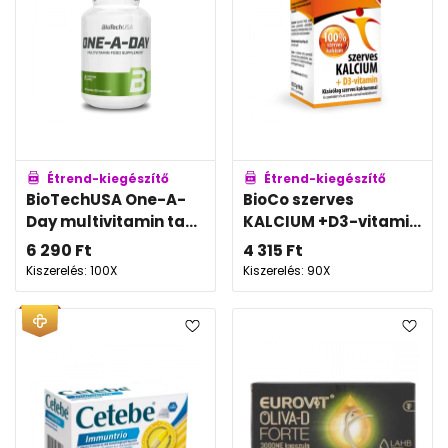
Étrend-kiegészítő
Étrend-kiegészítő
BioTechUSA One-A-
BioCo szerves
Day multivitamin ta...
KALCIUM +D3-vitami...
6 290
Ft
4 315
Ft
Kiszerelés: 100X
Kiszerelés: 90X