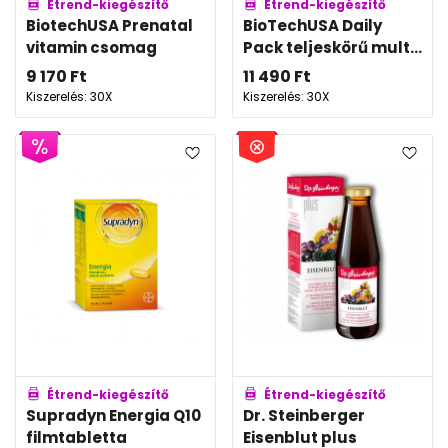
Étrend-kiegészítő
Étrend-kiegészítő
BiotechUSA Prenatal
BioTechUSA Daily
vitamin csomag
Pack teljeskörű mult...
9 170
Ft
11 490
Ft
Kiszerelés: 30X
Kiszerelés: 30X
Étrend-kiegészítő
Étrend-kiegészítő
Supradyn Energia Q10
Dr. Steinberger
filmtabletta
Eisenblut plus