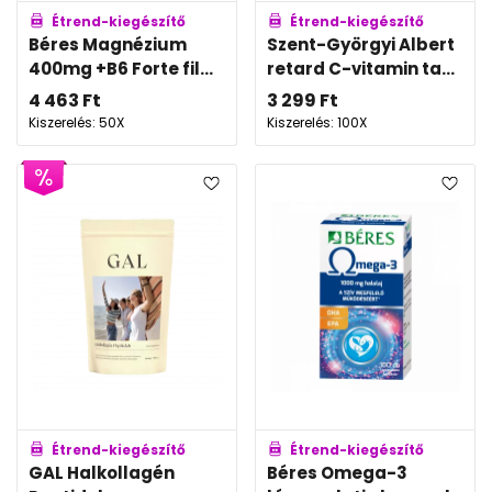
Étrend-kiegészítő
Étrend-kiegészítő
Béres Magnézium
Szent-Györgyi Albert
400mg +B6 Forte fil...
retard C-vitamin ta...
4 463
Ft
3 299
Ft
Kiszerelés: 50X
Kiszerelés: 100X
Étrend-kiegészítő
Étrend-kiegészítő
GAL Halkollagén
Béres Omega-3