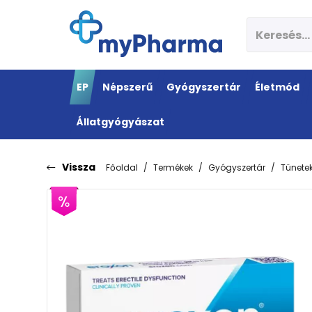
EP
Népszerű
Gyógyszertár
Életmód
Állatgyógyászat
Vissza
Főoldal
Termékek
Gyógyszertár
Tünete