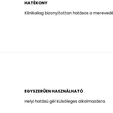
HATÉKONY
Klinikailag bizonyítottan hatásos a mereved
EGYSZERŰEN HASZNÁLHATÓ
Helyi hatású gél külsőleges alkalmazásra.