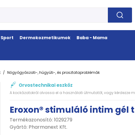
Sport
Dermokozmetikumok
Baba - Mama
k
Nőgyógyászati-, húgyúti-, és prosztataproblémák
Orvostechnikai eszköz
A kockázatokról olvassa el a használati útmutatót, vagy kérdezze m
Eroxon® stimuláló intim gél
Termékazonosító: 1029279
Gyártó:
Pharmanext Kft.