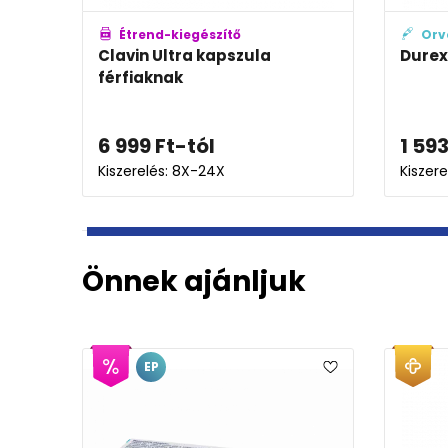
Orvostechnikai eszköz
Orv
id
Durex Extra Safe óvszer
Durex
1 496
Ft
-tól
2 12
Kiszerelés: 3X-6X
Kiszere
Önnek ajánljuk