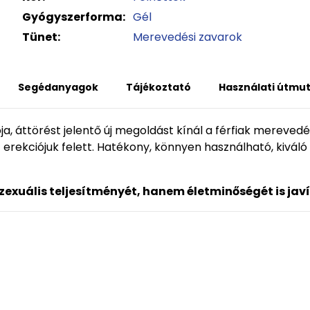
Gyógyszerforma:
Gél
Tünet:
Merevedési zavarok
Segédanyagok
Tájékoztató
Használati útmu
ója, áttörést jelentő új megoldást kínál a férfiak mereved
z erekciójuk felett. Hatékony, könnyen használható, kiváló 
szexuális teljesítményét, hanem életminőségét is javí