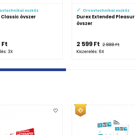
ostechnikai eszköz
Orvostechnikai eszköz
 Feel Intimate óvszer
Durex Feel Thin vékonyí
óvszer
5
Ft
2 363
Ft
-tól
2 361
Ft
lés: 6X
Kiszerelés: 6X-12X
EP