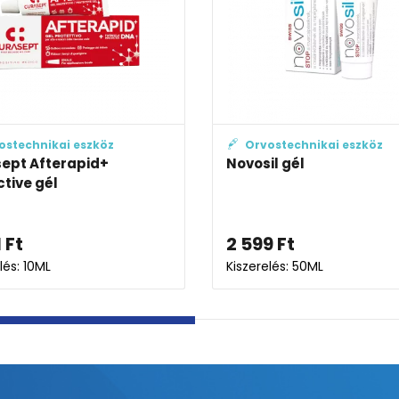
ostechnikai eszköz
Orvostechnikai eszköz
x® köhögés elleni
Gloup nyelést segítő zs
lla
(gyógyszerbevétel megk
9
Ft
3 035
Ft
4 399
Ft
lés: 28X
Kiszerelés: 150ML