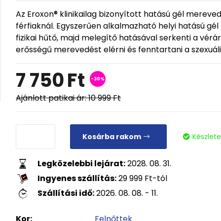
Az Eroxon® klinikailag bizonyított hatású gél mereved
férfiaknál. Egyszerűen alkalmazható helyi hatású gél
fizikai hűtő, majd melegítő hatásával serkenti a vérá
erősségű merevedést elérni és fenntartani a szexuáli
7 750
Ft
-30%
Ajánlott patikai ár:
10 999
Ft
Kosárba rakom
Készlet
Legközelebbi lejárat:
2028. 08. 31.
Ingyenes szállítás:
29 999
Ft
-tól
Szállítási idő:
2026. 08. 08. - 11.
Kor:
Felnőttek