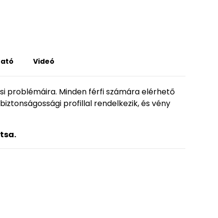
tató
Videó
ési problémáira. Minden férfi számára elérhető
biztonságossági profillal rendelkezik, és vény
tsa.