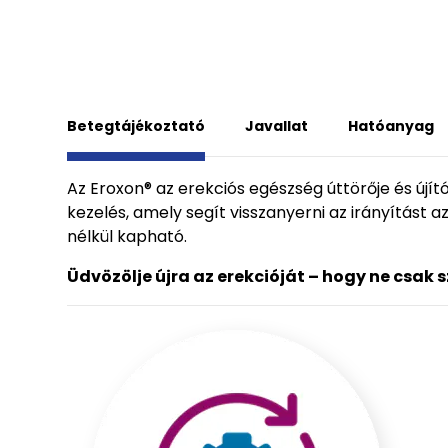
Betegtájékoztató
Javallat
Hatóanyag
Az Eroxon® az erekciós egészség úttörője és újít
kezelés, amely segít visszanyerni az irányítást a
nélkül kapható.
Üdvözölje újra az erekcióját – hogy ne csak 