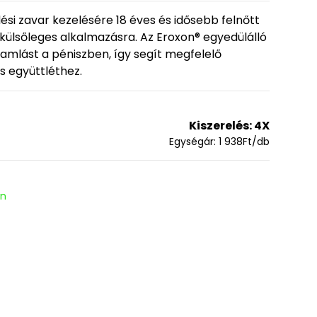
ési zavar kezelésére 18 ­éves és idősebb felnőtt
 külsőleges alkalmazásra. Az Eroxon® egyedülálló
ramlást a péniszben, így segít megfelelő
s együttléthez.
Kiszerelés:
4X
Egységár:
1 938
Ft
/db
en