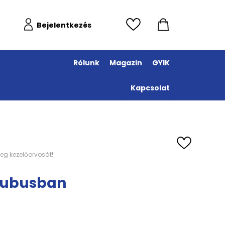
Bejelentkezés
Rólunk
Magazin
GYIK
Kapcsolat
eg kezelőorvosát!
 tubusban