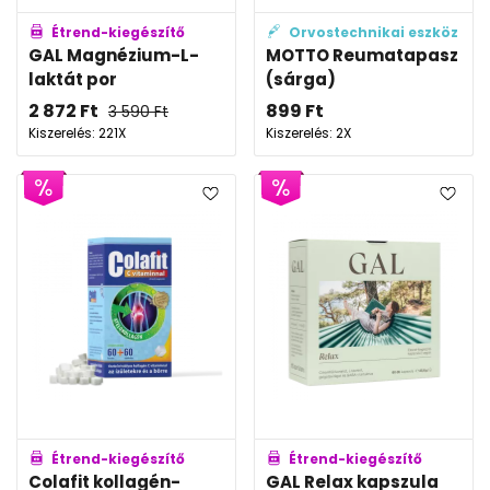
Étrend-kiegészítő
Orvostechnikai eszköz
GAL Magnézium-L-
MOTTO Reumatapasz
laktát por
(sárga)
2 872
Ft
899
Ft
3 590
Ft
Kiszerelés: 221X
Kiszerelés: 2X
Étrend-kiegészítő
Étrend-kiegészítő
Colafit kollagén-
GAL Relax kapszula