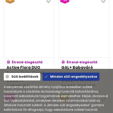
Étrend-kiegészítő
Étrend-kiegészítő
Active Flora DUO
GAL+ Babaváró
kapszula inulinnal
Süti beállítások
Minden süti engedélyezése
2 999
Ft
11 672
Ft
14 590
Ft
Kiszerelés: 20X
Kiszerelés: 30+60+30X
A kényelmes vásárlási élmény nyújtása érdekében sütiket
használunk a vásárlási és közösségi funkciók biztosításához,
valamint weboldalunk forgalmának elemzéséhez. Kérjük, olvassa el
Süti tájékoztatónkat, amelyben részletes információkat talál az
általunk használt sütikről. A „Minden süti engedélyezése” gombra
kattintással Ön elfogadja, hogy weboldalunk sütiket használ.