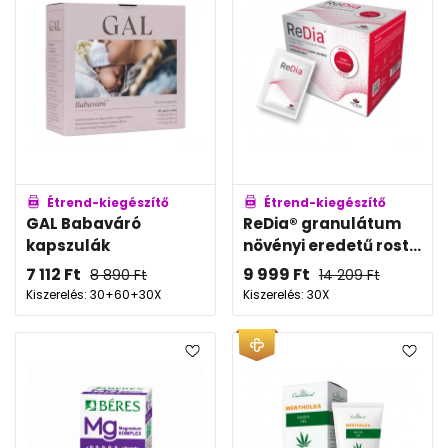
Étrend-kiegészítő
Étrend-kiegészítő
GAL Babaváró
ReDia® granulátum
kapszulák
növényi eredetű rost...
7 112
Ft
9 999
Ft
8 890
Ft
14 209
Ft
Kiszerelés: 30+60+30X
Kiszerelés: 30X