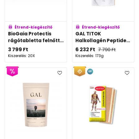
Étrend-kiegészítő
Étrend-kiegészítő
BioGaia Protectis
GAL TITOK
rágótabletta felnőtt...
Halkollagén Peptide...
3 799
Ft
6 232
Ft
7 790
Ft
Kiszerelés: 20X
Kiszerelés: 173g
EP