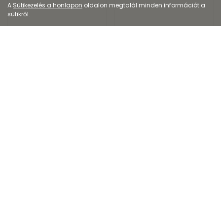
A
Sütikezelés a honlapon
oldalon megtalál minden információt a
sütikről.
Étrend-kiegészítő
Étrend-kiegészítő
GAL PrimaVie® Shilajit
Szent-Györgyi Albert
kapszula
retard C-vitamin ta...
5 592
Ft
3 299
Ft
6 990
Ft
Kiszerelés: 60X
Kiszerelés: 100X
EP