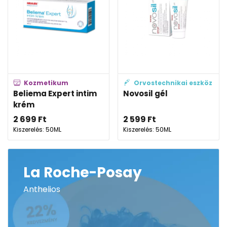
Kozmetikum
Orvostechnikai eszköz
Beliema Expert intim
Novosil gél
krém
2 699
Ft
2 599
Ft
Kiszerelés: 50ML
Kiszerelés: 50ML
La Roche-Posay
Anthelios