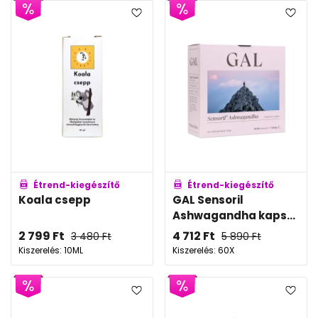
Étrend-kiegészítő
Étrend-kiegészítő
Koala csepp
GAL Sensoril
Ashwagandha kaps...
2 799
Ft
4 712
Ft
3 480
Ft
5 890
Ft
Kiszerelés: 10ML
Kiszerelés: 60X