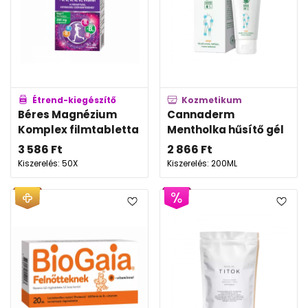
Étrend-kiegészítő
Kozmetikum
Béres Magnézium
Cannaderm
Komplex filmtabletta
Mentholka hűsítő gél
3 586
Ft
2 866
Ft
Kiszerelés: 50X
Kiszerelés: 200ML