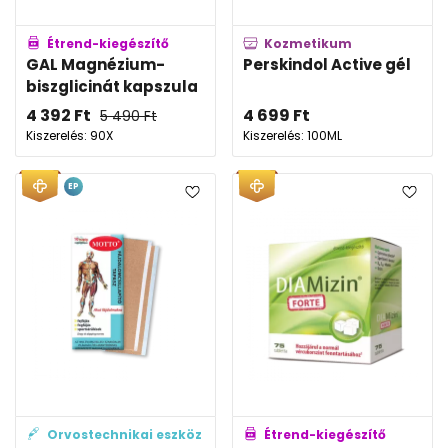
Étrend-kiegészítő
Kozmetikum
GAL Magnézium-
Perskindol Active gél
biszglicinát kapszula
4 392
Ft
4 699
Ft
5 490
Ft
Kiszerelés: 90X
Kiszerelés: 100ML
EP
Orvostechnikai eszköz
Étrend-kiegészítő