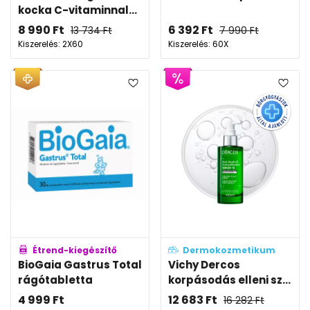
kocka C-vitaminnal...
8 990
Ft
6 392
Ft
13 734
Ft
7 990
Ft
Kiszerelés: 2X60
Kiszerelés: 60X
Étrend-kiegészítő
Dermokozmetikum
BioGaia Gastrus Total
Vichy Dercos
rágótabletta
korpásodás elleni sz...
4 999
Ft
12 683
Ft
16 282
Ft