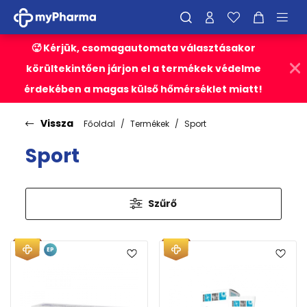
🥵 Kérjük, csomagautomata választásakor
körültekintően járjon el a termékek védelme
érdekében a magas külső hőmérséklet miatt!
Vissza
Főoldal
Termékek
Sport
Sport
Szűrő
EP