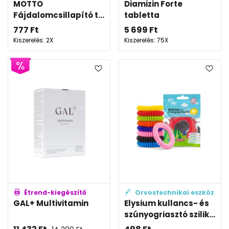
MOTTO
Diamizin Forte
Fájdalomcsillapító t...
tabletta
777
Ft
5 699
Ft
Kiszerelés: 2X
Kiszerelés: 75X
Étrend-kiegészítő
Orvostechnikai eszköz
GAL+ Multivitamin
Elysium kullancs- és
szúnyogriasztó szilik...