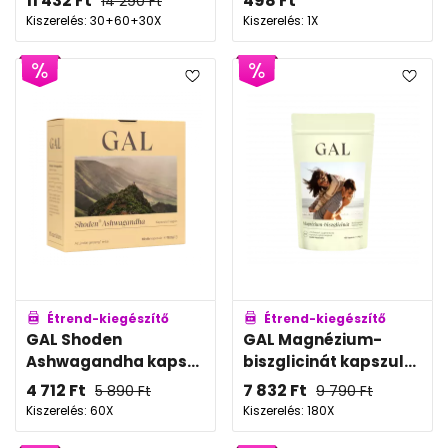
11 432
Ft
498
Ft
14 290
Ft
Kiszerelés: 30+60+30X
Kiszerelés: 1X
Étrend-kiegészítő
Étrend-kiegészítő
GAL Shoden
GAL Magnézium-
Ashwagandha kaps...
biszglicinát kapszul...
4 712
Ft
7 832
Ft
5 890
Ft
9 790
Ft
Kiszerelés: 60X
Kiszerelés: 180X