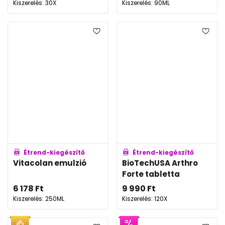
Kiszerelés: 30X
Kiszerelés: 90ML
Étrend-kiegészítő
Étrend-kiegészítő
Vitacolan emulzió
BioTechUSA Arthro
Forte tabletta
6 178
Ft
9 990
Ft
Kiszerelés: 250ML
Kiszerelés: 120X