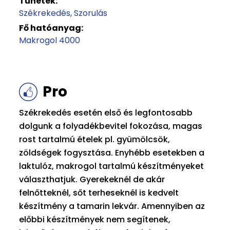
Tünetek:
Székrekedés
Szorulás
Fő hatóanyag:
Makrogol 4000
Pro
Székrekedés esetén első és legfontosabb
dolgunk a folyadékbevitel fokozása, magas
rost tartalmú ételek pl. gyümölcsök,
zöldségek fogysztása. Enyhébb esetekben a
laktulóz, makrogol tartalmú készítményeket
választhatjuk. Gyerekeknél de akár
felnőtteknél, sőt terheseknél is kedvelt
készítmény a tamarin lekvár. Amennyiben az
előbbi készítmények nem segítenek,