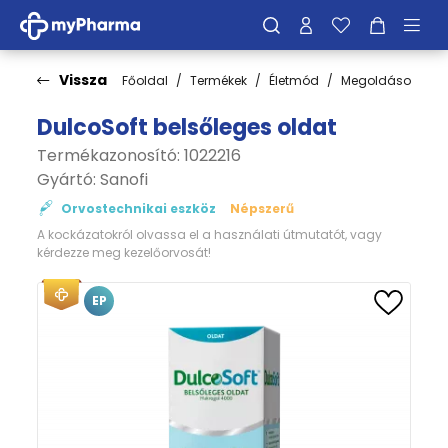
Vissza
Főoldal
Termékek
Életmód
Megoldások
E
DulcoSoft belsőleges oldat
Termékazonosító: 1022216
Gyártó:
Sanofi
Orvostechnikai eszköz
Népszerű
A kockázatokról olvassa el a használati útmutatót, vagy
kérdezze meg kezelőorvosát!
EP