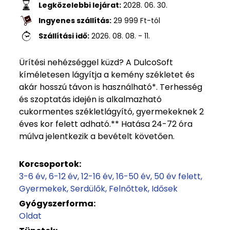
Legközelebbi lejárat:
2028. 06. 30.
Ingyenes szállítás:
29 999
Ft
-tól
Szállítási idő:
2026. 08. 08. - 11.
Ürítési nehézséggel küzd? A DulcoSoft
kíméletesen lágyítja a kemény székletet és
akár hosszú távon is használható*. Terhesség
és szoptatás idején is alkalmazható
cukormentes székletlágyító, gyermekeknek 2
éves kor felett adható.** Hatása 24-72 óra
múlva jelentkezik a bevételt követően.
Korcsoportok:
3-6 év
6-12 év
12-16 év
16-50 év
50 év felett
Gyermekek
Serdülők
Felnőttek
Idősek
Gyógyszerforma:
Oldat