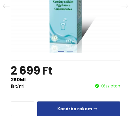
2 699
Ft
250ML
Készleten
11
Ft
/ml
Kosárba rakom