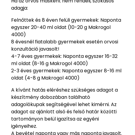
Ha az orvos másként nem rendeli, szokásos
adagja:
Felnőttek és 8 éven felüli gyermekek: Naponta
egyszer 20-40 ml oldat (10-20 g Makrogol
4000)
8 évesnél fiatalabb gyermekek esetén orvosi
konzultáció javasolt!
4-7 éves gyermekek: Naponta egyszer 16-32
ml oldat (8-16 g Makrogol 4000)
2-3 éves gyermekek: Naponta egyszer 8-16 ml
oldat (4-8 g Makrogol 4000)
A kívánt hatás eléréshez szükséges adagot a
készítmény dobozában található
adagolókupak segítségével lehet kimérni. Az
adagot az ajánlott alsó és felső határ közötti
tartományon belül igazítsa az egyéni
igényeihez.
A bevétel naponta vagy más naponta javasolt.