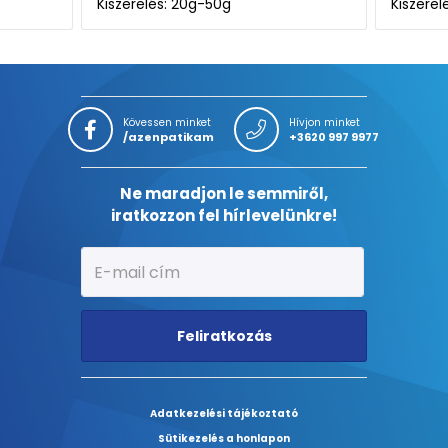
Kiszerelés: 20X
Kiszere
Kövessen minket
Hívjon minket
/azenpatikam
+3620 997 9977
Ne maradjon le semmiről,
iratkozzon fel hírlevelünkre!
Feliratkozás
Adatkezelési tájékoztató
Sütikezelés a honlapon