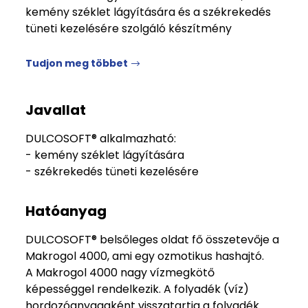
kemény széklet lágyítására és a székrekedés
tüneti kezelésére szolgáló készítmény
Tudjon meg többet
Javallat
DULCOSOFT® alkalmazható:
- kemény széklet lágyítására
- székrekedés tüneti kezelésére
Hatóanyag
DULCOSOFT® belsőleges oldat fő összetevője a
Makrogol 4000, ami egy ozmotikus hashajtó.
A Makrogol 4000 nagy vízmegkötő
képességgel rendelkezik. A folyadék (víz)
hordozóanyagaként visszatartja a folyadék