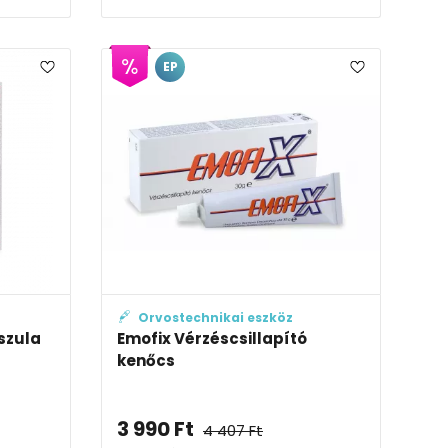
EP
Orvostechnikai eszköz
pszula
Emofix Vérzéscsillapító
kenőcs
3 990
Ft
4 407
Ft