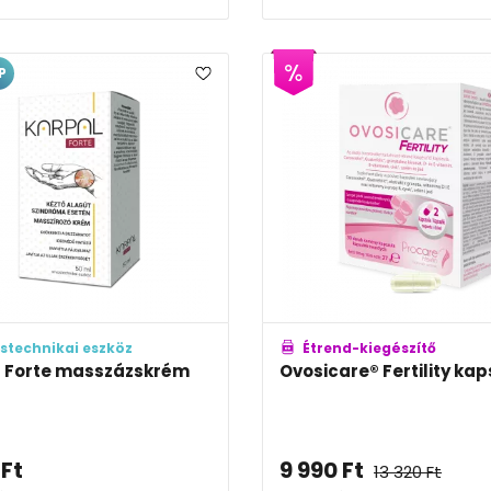
P
stechnikai eszköz
Étrend-kiegészítő
 Forte masszázskrém
Ovosicare® Fertility ka
Ft
9 990
Ft
13 320
Ft