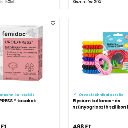
és: 50ML
Kiszerelés: 30X
stechnikai eszköz
Orvostechnikai eszköz
RESS ® tasakok
Elysium kullancs- és
szúnyogriasztó szilikon k
Ft
498
Ft