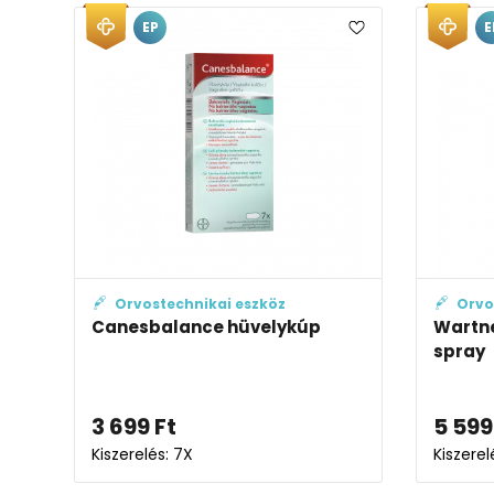
EP
E
Orvostechnikai eszköz
Orvo
Canesbalance hüvelykúp
Wartn
spray
3 699
Ft
5 599
Kiszerelés: 7X
Kiszerel