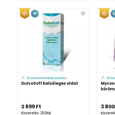
EP
E
Orvostechnikai eszköz
Orvo
DulcoSoft belsőleges oldat
Mycos
köröm
2 699
Ft
3 800
Kiszerelés: 250ML
Kiszerel