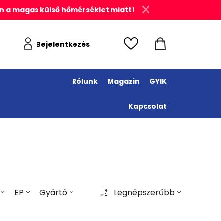
n a magas külső hőmérséklet miatt!
Bejelentkezés
Rólunk
Magazin
GYIK
Kapcsolat
EP
Gyártó
Legnépszerűbb