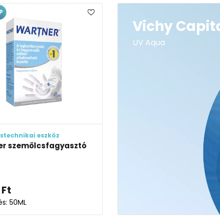
P
Vichy Capita
UV Aqua
stechnikai eszköz
er szemölcsfagyasztó
Ft
és: 50ML