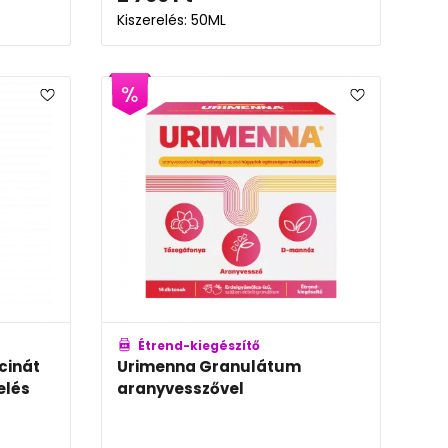
Kiszerelés: 50ML
Étrend-kiegészítő
cinát
Urimenna Granulátum
elés
aranyvesszővel