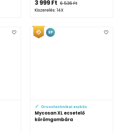
3 999
Ft
6 536
Ft
Kiszerelés: 14X
EP
Orvostechnikai eszköz
Mycosan XL ecsetelő
körömgombára