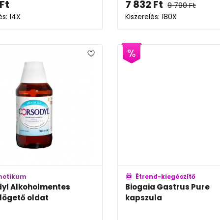
Ft
7 832
Ft
9 790
Ft
és: 14X
Kiszerelés: 180X
metikum
Étrend-kiegészítő
yl Alkoholmentes
Biogaia Gastrus Pure
lögető oldat
kapszula