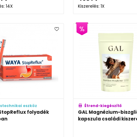
és: 14X
Kiszerelés: 1X
stechnikai eszköz
Étrend-kiegészítő
topReflux folyadék
GAL Magnézium-biszgli
ban
kapszula családi kiszer