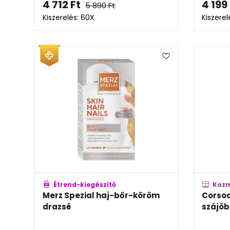
4 712
Ft
4 199
5 890
Ft
Kiszerelés: 60X
Kiszerel
Étrend-kiegészítő
Koz
Merz Spezial haj-bőr-köröm
Corsod
drazsé
szájöb