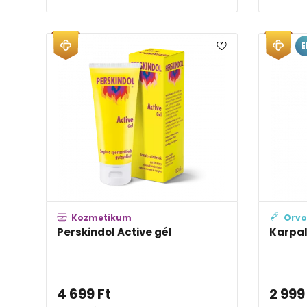
E
Kozmetikum
Orvo
Perskindol Active gél
Karpal
4 699
Ft
2 999