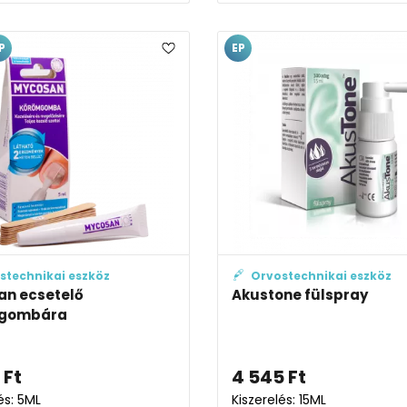
P
EP
stechnikai eszköz
Orvostechnikai eszköz
an ecsetelő
Akustone fülspray
gombára
Ft
4 545
Ft
és: 5ML
Kiszerelés: 15ML