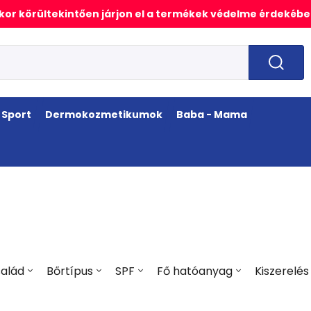
or körültekintően járjon el a termékek védelme érdekébe
Sport
Dermokozmetikumok
Baba - Mama
alád
Bőrtípus
SPF
Fő hatóanyag
Kiszerelés