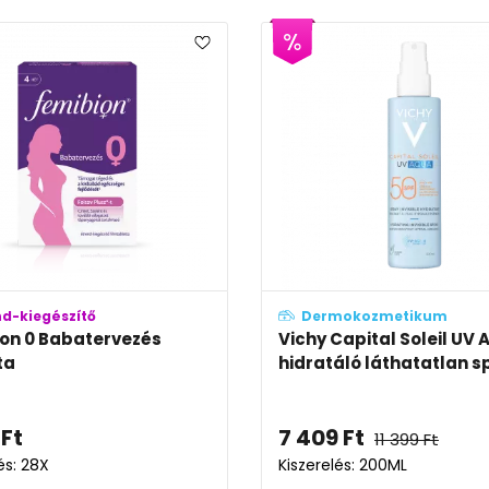
nd-kiegészítő
Dermokozmetikum
on 0 Babatervezés
Vichy Capital Soleil UV
ta
hidratáló láthatatlan sp
Ft
7 409
Ft
11 399
Ft
és: 28X
Kiszerelés: 200ML