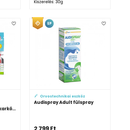
Kiszerelés: 30g
EP
Orvostechnikai eszköz
Audispray Adult fülspray
arkö...
2 799
Ft