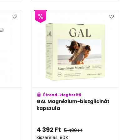
Étrend-kiegészítő
GAL Magnézium-biszglicinát
kapszula
4 392
Ft
5 490
Ft
Kiszerelés: 90X