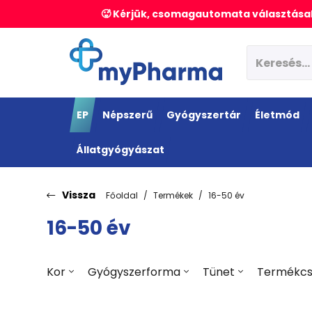
🥵 Kérjük, csomagautomata választásak
EP
Népszerű
Gyógyszertár
Életmód
Állatgyógyászat
Vissza
Főoldal
Termékek
16-50 év
16-50 év
Kor
Gyógyszerforma
Tünet
Termékcs