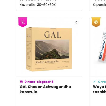
Kiszerelés: 30+60+30X
Kiszerel
Étrend-kiegészítő
Orvo
GAL Shoden Ashwagandha
Waya S
kapszula
tasak