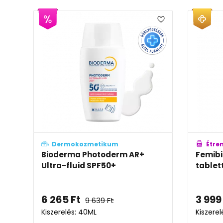
Dermokozmetikum
Étre
Bioderma Photoderm AR+
Femibi
Ultra-fluid SPF50+
tablet
6 265
Ft
3 999
9 639
Ft
Kiszerelés: 40ML
Kiszerel