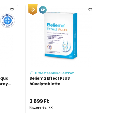
EP
Orvostechnikai eszköz
 Aqua
Beliema Effect PLUS
ray...
hüvelytabletta
3 699
Ft
Kiszerelés: 7X