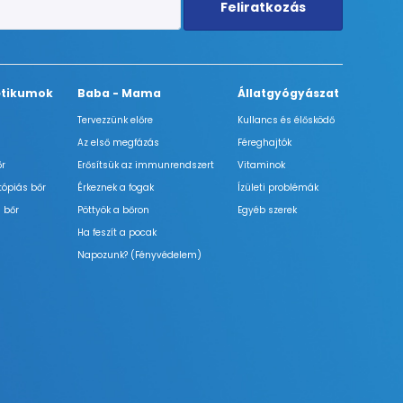
Feliratkozás
tikumok
Baba - Mama
Állatgyógyászat
Tervezzünk előre
Kullancs és élősködő
Az első megfázás
Féreghajtók
őr
Erősítsük az immunrendszert
Vitaminok
tópiás bőr
Érkeznek a fogak
Ízületi problémák
 bőr
Pöttyök a bőron
Egyéb szerek
Ha feszít a pocak
Napozunk? (Fényvédelem)