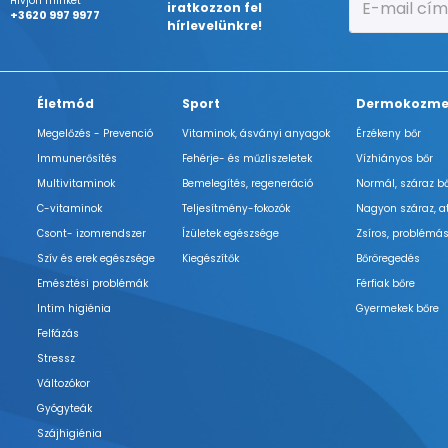
Hívjon minket
iratkozzon fel
+3620 997 9977
hírlevelünkre!
Életmód
Sport
Dermokozme
Megelőzés - Prevenció
Vitaminok, ásványi anyagok
Érzékeny bőr
Immunerősítés
Fehérje- és műzliszeletek
Vízhiányos bőr
Multivitaminok
Bemelegítés, regeneráció
Normál, száraz b
C-vitaminok
Teljesítmény-fokozók
Nagyon száraz, a
Csont- izomrendszer
Ízületek egészsége
Zsíros, problémás
Szív és erek egészsége
Kiegészítők
Bőröregedés
Emésztési problémák
Férfiak bőre
Intim higiénia
Gyermekek bőre
Felfázás
Stressz
Változókor
Gyógyteák
Szájhigiénia