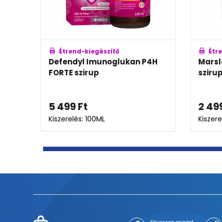
Étrend-kiegészítő
Étr
Defendyl Imunoglukan P4H
Marsl
FORTE szirup
sziru
5 499
Ft
2 49
Kiszerelés: 100ML
Kiszere