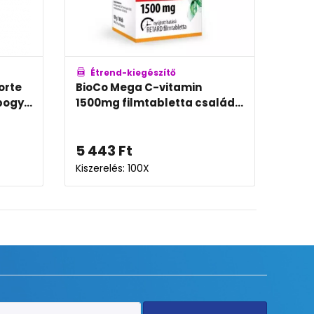
Étrend-kiegészítő
Ét
orte
BioCo Mega C-vitamin
Walm
ogy...
1500mg filmtabletta család...
rágó
5 443
Ft
2 7
Kiszerelés: 100X
Kisze