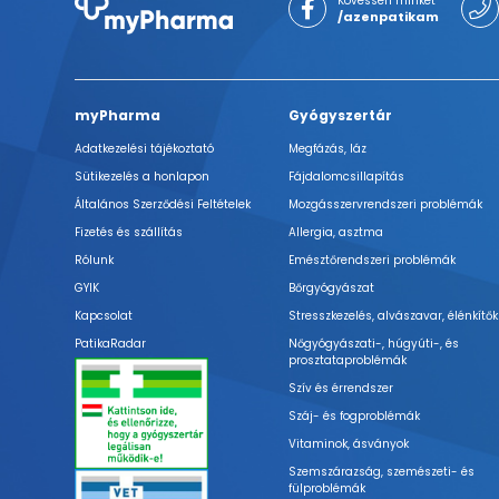
Kövessen minket
/azenpatikam
myPharma
Gyógyszertár
Adatkezelési tájékoztató
Megfázás, láz
Sütikezelés a honlapon
Fájdalomcsillapítás
Általános Szerződési Feltételek
Mozgásszervrendszeri problémák
Fizetés és szállítás
Allergia, asztma
Rólunk
Emésztőrendszeri problémák
GYIK
Bőrgyógyászat
Kapcsolat
Stresszkezelés, alvászavar, élénkítők
PatikaRadar
Nőgyógyászati-, húgyúti-, és
prosztataproblémák
Szív és érrendszer
Száj- és fogproblémák
Vitaminok, ásványok
Szemszárazság, szemészeti- és
fülproblémák