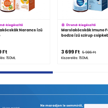
end-kiegészítő
Étrend-kiegészítő
akócskák Narancs ízű
Marslakócskák Imuno F
p
bodza ízű szirup csipkeb
9
Ft
3 699
Ft
5 986
Ft
lés: 150ML
Kiszerelés: 150ML
Ne maradjon le semmiről,