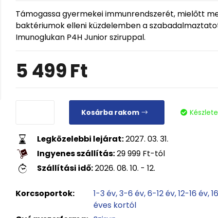
Támogassa gyermekei immunrendszerét, mielőtt meg
baktériumok elleni küzdelemben a szabadalmaztatot
Imunoglukan P4H Junior sziruppal.
5 499
Ft
Kosárba rakom
Készlet
Legközelebbi lejárat:
2027. 03. 31.
Ingyenes szállítás:
29 999
Ft
-tól
Szállítási idő:
2026. 08. 10. - 12.
Korcsoportok:
1-3 év
3-6 év
6-12 év
12-16 év
1
éves kortól