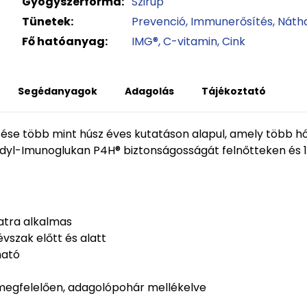
Gyógyszerforma:
Szirup
Tünetek:
Prevenció
Immunerősítés
Náth
Fő hatóanyag:
IMG®
C-vitamin
Cink
Segédanyagok
Adagolás
Tájékoztató
se több mint húsz éves kutatáson alapul, amely több hó
dyl-Imunoglukan P4H® biztonságosságát felnőtteken és 1
atra alkalmas
vszak előtt és alatt
ható
megfelelően, adagolópohár mellékelve