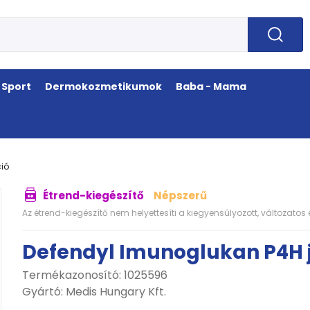
Sport
Dermokozmetikumok
Baba - Mama
ció
Étrend-kiegészítő
Népszerű
Az étrend-kiegészítő nem helyettesíti a kiegyensúlyozott, változato
Defendyl Imunoglukan P4H j
Termékazonosító: 1025596
Gyártó:
Medis Hungary Kft.