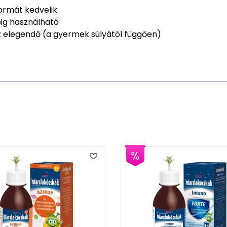
formát kedvelik
ig használható
oz elegendő (a gyermek súlyától függően)