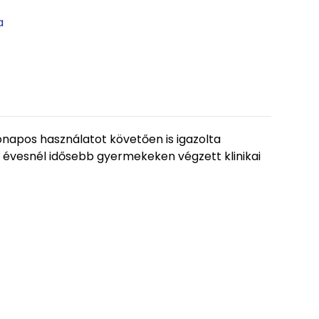
a
napos használatot követően is igazolta
 évesnél idősebb gyermekeken végzett klinikai