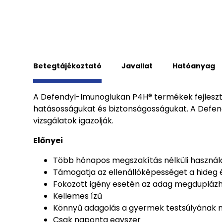
Betegtájékoztató
Javallat
Hatóanyag
A Defendyl-Imunoglukan P4H® termékek fejleszté
hatásosságukat és biztonságosságukat. A Defen
vizsgálatok igazolják.
Előnyei
Több hónapos megszakítás nélküli használ
Támogatja az ellenállóképességet a hideg é
Fokozott igény esetén az adag megdupláz
Kellemes ízű
Könnyű adagolás a gyermek testsúlyának 
Csak naponta egyszer