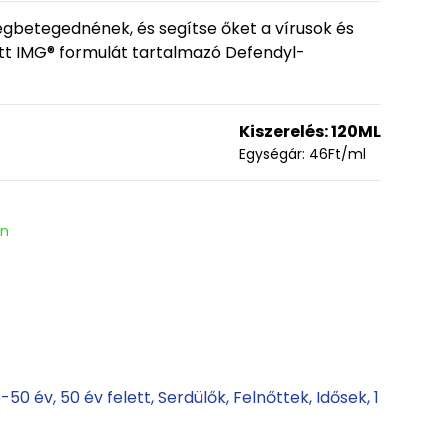
betegednének, és segítse őket a vírusok és
t IMG® formulát tartalmazó Defendyl-
Kiszerelés:
120ML
Egységár:
46
Ft
/ml
en
6-50 év
50 év felett
Serdülők
Felnőttek
Idősek
1