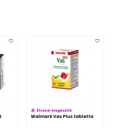
nd-kiegészítő
Étrend-kiegészítő
dyn Immune
BioCo Gomba komplex
tabletta
tabletta