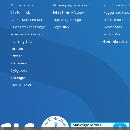
Multivitaminok
Bemelegítés, regeneráció
Normál, száraz b
C-vitaminok
Teljesítmény-fokozók
Nagyon száraz, a
Csont- izomrendszer
Ízületek egészsége
Zsíros, problémás
Szív és erek egészsége
Kiegészítők
Bőröregedés
Emésztési problémák
Férfiak bőre
Intim higiénia
Gyermekek bőre
Felfázás
Stressz
Változókor
Gyógyteák
Szájhigiénia
Szexuális élet