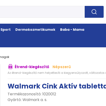
Sport
Dermokozmetikumok
Baba - Mama
omagok
Étrend-kiegészítő
Népszerű
Az étrend-kiegészítő nem helyettesíti a kiegyensúlyozott, változato
Walmark Cink Aktív tablett
Termékazonosító: 1020012
Gyártó:
Walmark a. s.