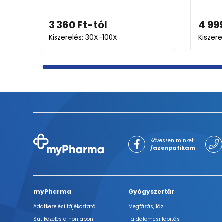
Ft
8 358
Ft
-tól
s: 30X
Kiszerelés: 30X-60X
Kövessen minket
/azenpatikam
myPharma
Gyógyszertár
Adatkezelési tájékoztató
Megfázás, láz
Sütikezelés a honlapon
Fájdalomcsillapítás