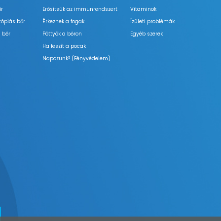
őr
Erősítsük az immunrendszert
Vitaminok
tópiás bőr
Érkeznek a fogak
Ízületi problémák
 bőr
Pöttyök a bőron
Egyéb szerek
Ha feszít a pocak
Napozunk? (Fényvédelem)