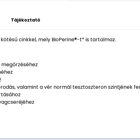
Tájékoztató
ötésű cinkkel, mely BioPerine®-t* is tartalmaz.
at megőrzéséhez
lméhez
z
rodás, valamint a vér normál tesztoszteron szintjének f
rtásához
nyagcseréjéhez