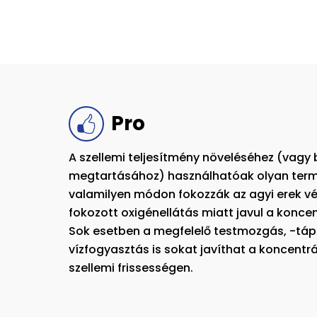
Pro
A szellemi teljesítmény növeléséhez (vagy 
megtartásához) használhatóak olyan term
valamilyen módon fokozzák az agyi erek vé
fokozott oxigénellátás miatt javul a koncen
Sok esetben a megfelelő testmozgás, -tápl
vízfogyasztás is sokat javíthat a koncent
szellemi frissességen.