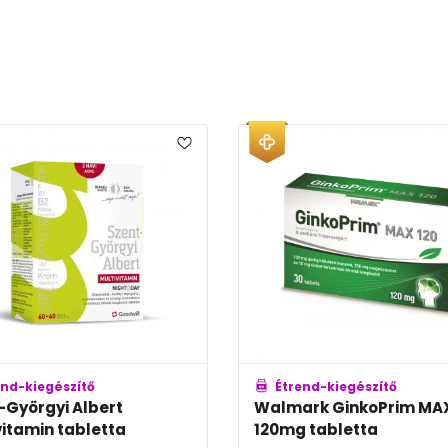
Étrend-kiegészítő
Étre
BioCo szerves CINK tabletta
Supra
pezsgő