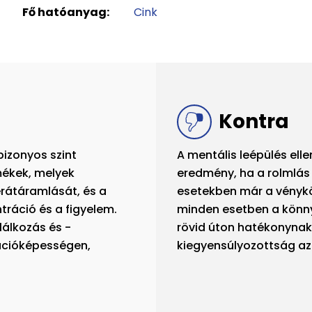
Fő hatóanyag:
Cink
Kontra
bizonyos szint
A mentális leépülés ell
ékek, melyek
eredmény, ha a rolmlás 
rátáramlását, és a
esetekben már a vénykö
tráció és a figyelem.
minden esetben a könny
álkozás és -
rövid úton hatékonynak 
rációképességen,
kiegyensúlyozottság az