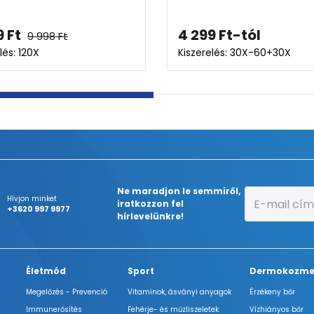
3 093
Ft
1 999
Kiszerelés: 60X
Kiszerel
Ne maradjon le semmiről,
Hívjon minket
iratkozzon fel
+3620 997 9977
hírlevelünkre!
Életmód
Sport
Dermokozme
Megelőzés - Prevenció
Vitaminok, ásványi anyagok
Érzékeny bőr
Immunerősítés
Fehérje- és műzliszeletek
Vízhiányos bőr