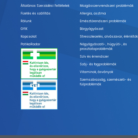
Általános Szerződési Feltételek
Mozgásszervrendszeri problémák
Fizetés és szállítás
Allergia, asztma
Rólunk
Emésztőrendszeri problémák
GYIK
Bőrgyógyászat
Kapcsolat
Stresszkezelés, alvászavar, élénkítők
PatikaRadar
Nőgyógyászati-, húgyúti-, és
prosztataproblémák
Szív és érrendszer
Száj- és fogproblémák
Vitaminok, ásványok
Szemszárazság, szemészeti- és
fülproblémák