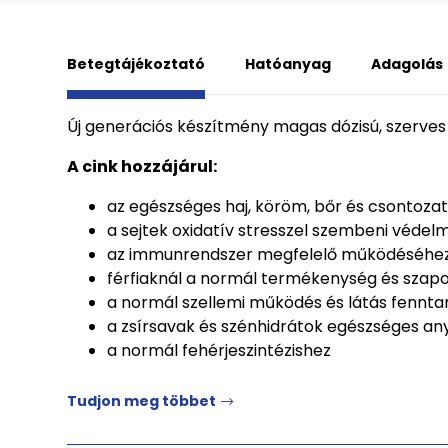
Betegtájékoztató
Hatóanyag
Adagolás
Új generációs készítmény magas dózisú, szerves k
A cink hozzájárul:
az egészséges haj, köröm, bőr és csontoz
a sejtek oxidatív stresszel szembeni véde
az immunrendszer megfelelő működéséhe
férfiaknál a normál termékenység és szapo
a normál szellemi működés és látás fennta
a zsírsavak és szénhidrátok egészséges a
a normál fehérjeszintézishez
Tudjon meg többet