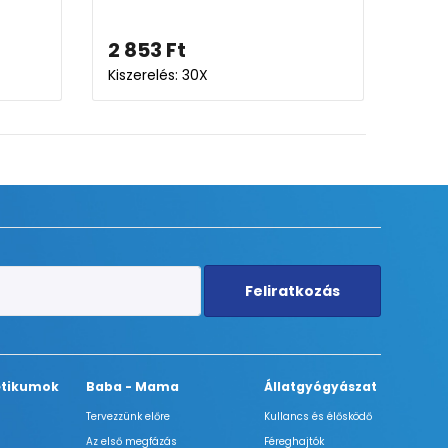
Ft
6 571
Ft
és: 15X
Kiszerelés: 80X
Feliratkozás
tikumok
Baba - Mama
Állatgyógyászat
Tervezzünk előre
Kullancs és élősködő
Az első megfázás
Féreghajtók