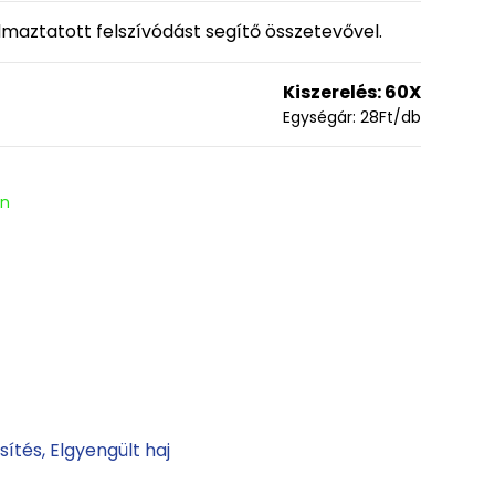
maztatott felszívódást segítő összetevővel.
Kiszerelés:
60X
Egységár:
28
Ft
/db
en
sítés
Elgyengült haj