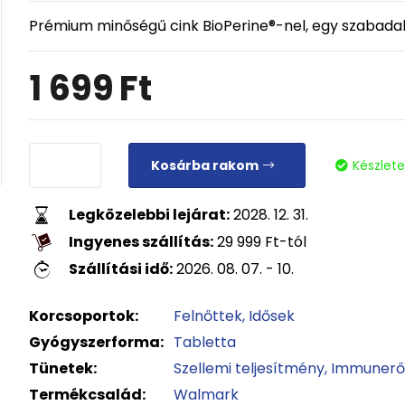
Prémium minőségű cink BioPerine®-nel, egy szabadal
1 699
Ft
Kosárba rakom
Készlet
Legközelebbi lejárat:
2028. 12. 31.
Ingyenes szállítás:
29 999
Ft
-tól
Szállítási idő:
2026. 08. 07. - 10.
Korcsoportok:
Felnőttek
Idősek
Gyógyszerforma:
Tabletta
Tünetek:
Szellemi teljesítmény
Immunerő
Termékcsalád:
Walmark