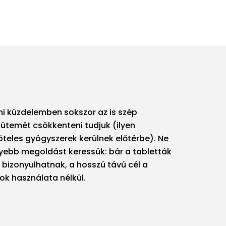
eni küzdelemben sokszor az is szép
ütemét csökkenteni tudjuk (ilyen
teles gyógyszerek kerülnek előtérbe). Ne
ebb megoldást keressük: bár a tabletták
bizonyulhatnak, a hosszú távú cél a
ok használata nélkül.