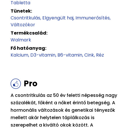
Tabletta
Tünetek:
Csontritkulás
Elgyengült haj
Immunerősítés
Változókor
Termékcsalád:
Walmark
Fő hatóanyag:
Kalcium
D3-vitamin
B6-vitamin
Cink
Réz
Pro
A csontritkulás az 50 év feletti népesség nagy
százalékát, főként a nőket érintő betegség. A
hormonális változások és genetikai tényezők
mellett akár helytelen táplálkozás is
szerepelhet a kiváltó okok között. A