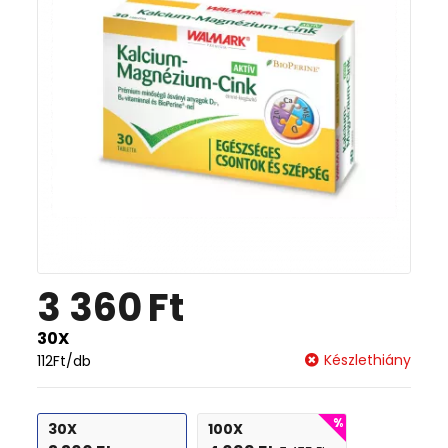
3 360
Ft
30X
Készlethiány
112
Ft
/db
30X
100X