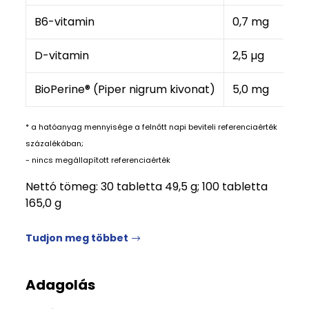
B6-vitamin
0,7 mg
5
D-vitamin
2,5 µg
5
BioPerine® (Piper nigrum kivonat)
5,0 mg
-
* a hatóanyag mennyisége a felnőtt napi beviteli referenciaérték
százalékában;
- nincs megállapított referenciaérték
Nettó tömeg: 30 tabletta 49,5 g; 100 tabletta
165,0 g
Tudjon meg többet
Adagolás