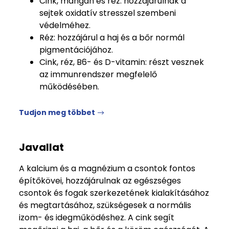
Cink, mangán és réz: hozzájárulnak a
sejtek oxidatív stresszel szembeni
védelméhez.
Réz: hozzájárul a haj és a bőr normál
pigmentációjához.
Cink, réz, B6- és D-vitamin: részt vesznek
az immunrendszer megfelelő
működésében.
Tudjon meg többet
Javallat
A kalcium és a magnézium a csontok fontos
építőkövei, hozzájárulnak az egészséges
csontok és fogak szerkezetének kialakításához
és megtartásához, szükségesek a normális
izom- és idegműködéshez. A cink segít