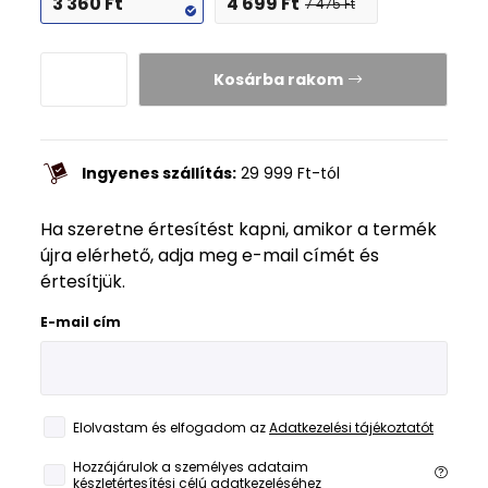
3 360
Ft
4 699
Ft
7 475
Ft
Kosárba rakom
Ingyenes szállítás:
29 999
Ft
-tól
Ha szeretne értesítést kapni, amikor a termék
újra elérhető, adja meg e-mail címét és
értesítjük.
E-mail cím
Elolvastam és elfogadom az
Adatkezelési tájékoztatót
Hozzájárulok a személyes adataim
készletértesítési célú adatkezeléséhez