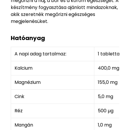
megőrizni a haj, a bőr és a köröm egészségét. A
készítmény fogyasztása ajánlott mindazoknak,
akik szeretnék megőrizni egészséges
megjelenésüket.
Hatóanyag
A napi adag tartalmaz:
1 tabletta
%
Kalcium
400,0 mg
5
Magnézium
155,0 mg
4
Cink
5,0 mg
5
Réz
500 µg
5
Mangán
1,0 mg
5