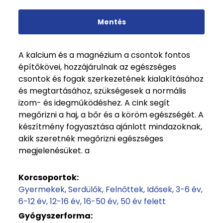
Mentés
A kalcium és a magnézium a csontok fontos
építőkövei, hozzájárulnak az egészséges
csontok és fogak szerkezetének kialakításához
és megtartásához, szükségesek a normális
izom- és idegműködéshez. A cink segít
megőrizni a haj, a bőr és a köröm egészségét. A
készítmény fogyasztása ajánlott mindazoknak,
akik szeretnék megőrizni egészséges
megjelenésüket. a
Korcsoportok:
Gyermekek
Serdülők
Felnőttek
Idősek
3-6 év
6-12 év
12-16 év
16-50 év
50 év felett
Gyógyszerforma: