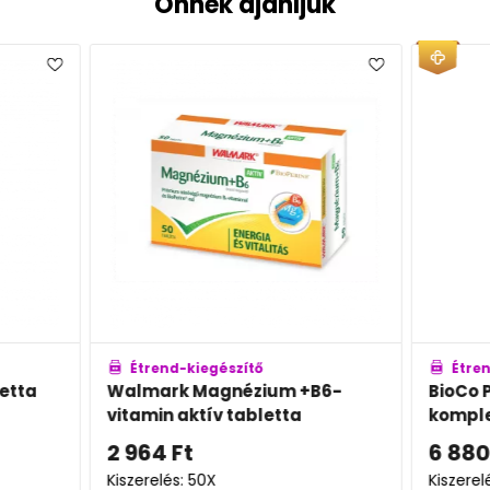
Önnek ajánljuk
Étrend-kiegészítő
Étren
etta
Walmark Magnézium +B6-
BioCo 
vitamin aktív tabletta
komple
2 964
Ft
6 880
Kiszerelés: 50X
Kiszerel