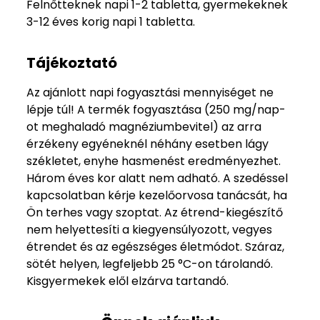
Felnőtteknek napi 1-2 tabletta, gyermekeknek
3-12 éves korig napi 1 tabletta.
Tájékoztató
Az ajánlott napi fogyasztási mennyiséget ne
lépje túl! A termék fogyasztása (250 mg/nap-
ot meghaladó magnéziumbevitel) az arra
érzékeny egyéneknél néhány esetben lágy
székletet, enyhe hasmenést eredményezhet.
Három éves kor alatt nem adható. A szedéssel
kapcsolatban kérje kezelőorvosa tanácsát, ha
Ön terhes vagy szoptat. Az étrend-kiegészítő
nem helyettesíti a kiegyensúlyozott, vegyes
étrendet és az egészséges életmódot. Száraz,
sötét helyen, legfeljebb 25 °C-on tárolandó.
Kisgyermekek elől elzárva tartandó.