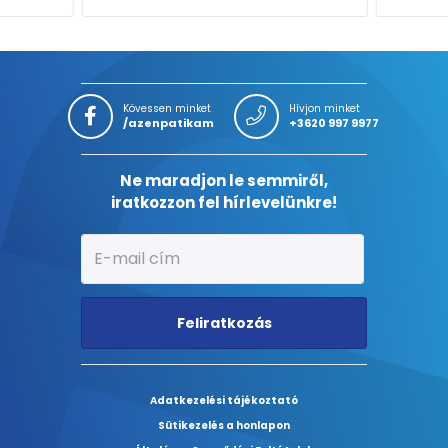
Kövessen minket
Hívjon minket
/azenpatikam
+3620 997 9977
Ne maradjon le semmiről,
iratkozzon fel hírlevelünkre!
Feliratkozás
Adatkezelési tájékoztató
Sütikezelés a honlapon