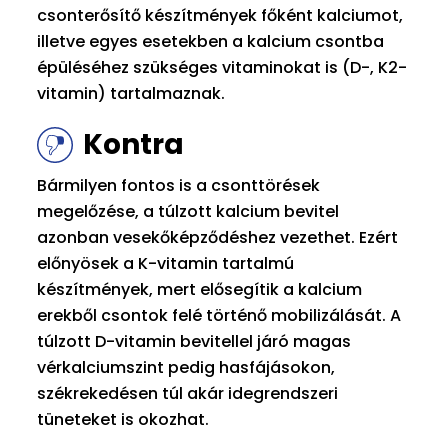
csonterősítő készítmények főként kalciumot,
illetve egyes esetekben a kalcium csontba
épüléséhez szükséges vitaminokat is (D-, K2-
vitamin) tartalmaznak.
Kontra
Bármilyen fontos is a csonttörések
megelőzése, a túlzott kalcium bevitel
azonban vesekőképződéshez vezethet. Ezért
előnyösek a K-vitamin tartalmú
készítmények, mert elősegítik a kalcium
erekből csontok felé történő mobilizálását. A
túlzott D-vitamin bevitellel járó magas
vérkalciumszint pedig hasfájásokon,
székrekedésen túl akár idegrendszeri
tüneteket is okozhat.