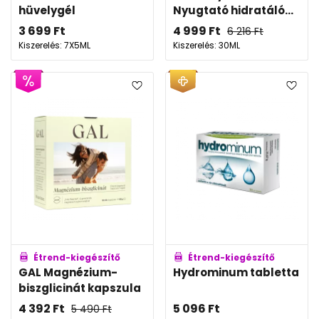
hüvelygél
Nyugtató hidratáló...
3 699
Ft
4 999
Ft
6 216
Ft
Kiszerelés: 7X5ML
Kiszerelés: 30ML
Étrend-kiegészítő
Étrend-kiegészítő
GAL Magnézium-
Hydrominum tabletta
biszglicinát kapszula
4 392
Ft
5 096
Ft
5 490
Ft