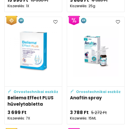
15 990
Ft
3 888
Ft
19 990
Ft
4 385
Ft
Kiszerelés: 1X
Kiszerelés: 25g
EP
EP
Orvostechnikai eszköz
Orvostechnikai eszköz
Beliema Effect PLUS
Anaftin spray
hüvelytabletta
3 699
Ft
3 788
Ft
5 272
Ft
Kiszerelés: 7X
Kiszerelés: 15ML