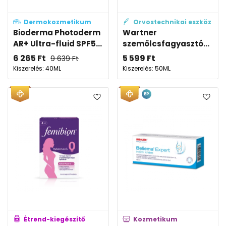
Dermokozmetikum
Orvostechnikai eszköz
Bioderma Photoderm
Wartner
AR+ Ultra-fluid SPF5...
szemölcsfagyasztó...
6 265
Ft
5 599
Ft
9 639
Ft
Kiszerelés: 40ML
Kiszerelés: 50ML
EP
Étrend-kiegészítő
Kozmetikum