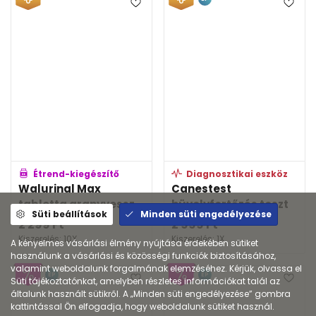
Étrend-kiegészítő
Diagnosztikai eszköz
Walurinal Max
Canestest
tabletta aranyvessz...
hüvelyfertőzés teszt
Süti beállítások
Minden süti engedélyezése
2 299
Ft
2 999
Ft
Kiszerelés: 10X
Kiszerelés: 1X
A kényelmes vásárlási élmény nyújtása érdekében sütiket
használunk a vásárlási és közösségi funkciók biztosításához,
valamint weboldalunk forgalmának elemzéséhez. Kérjük, olvassa el
EP
EP
Süti tájékoztatónkat, amelyben részletes információkat talál az
általunk használt sütikről. A „Minden süti engedélyezése” gombra
kattintással Ön elfogadja, hogy weboldalunk sütiket használ.