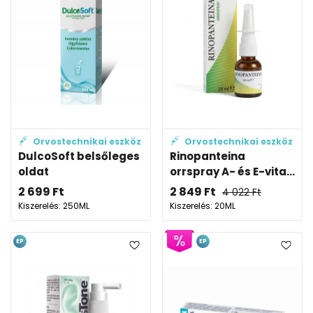
Orvostechnikai eszköz
Orvostechnikai eszköz
DulcoSoft belsőleges
Rinopanteina
oldat
orrspray A- és E-vita...
2 699
Ft
2 849
Ft
4 022
Ft
Kiszerelés: 250ML
Kiszerelés: 20ML
EP
EP