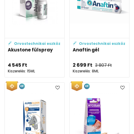
Orvostechnikai eszköz
Orvostechnikai eszköz
Akustone fülspray
Anaftin gél
4 545
Ft
2 699
Ft
3 807
Ft
Kiszerelés: 15ML
Kiszerelés: 8ML
EP
EP