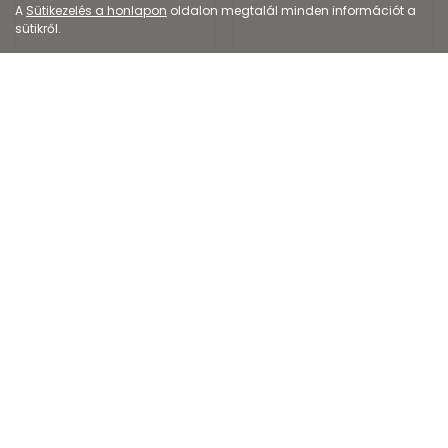
A
Sütikezelés a honlapon
oldalon megtalál minden információt a
sütikről.
Orvostechnikai eszköz
Orvostechnikai eszköz
BORAMID fülcsepp
Espumisan MAX
140mg lágy kapszula
1 990
Ft
2 699
Ft
3 134
Ft
3 464
Ft
Kiszerelés: 10ML
Kiszerelés: 20X
EP