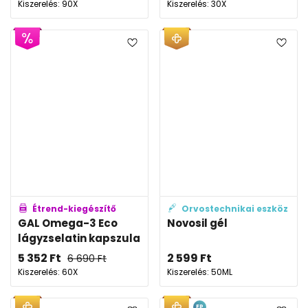
Kiszerelés: 90X
Kiszerelés: 30X
Étrend-kiegészítő
Orvostechnikai eszköz
GAL Omega-3 Eco
Novosil gél
lágyzselatin kapszula
5 352
Ft
2 599
Ft
6 690
Ft
Kiszerelés: 60X
Kiszerelés: 50ML
EP