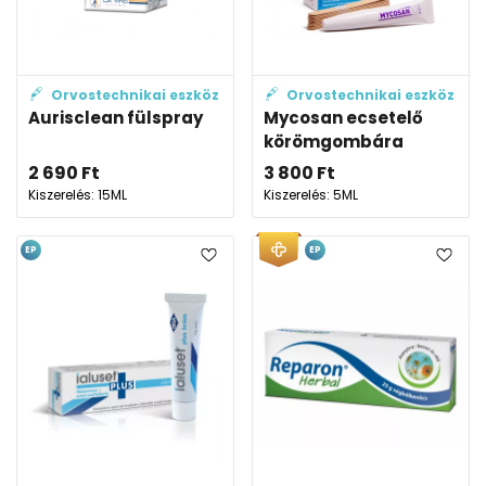
Orvostechnikai eszköz
Orvostechnikai eszköz
Aurisclean fülspray
Mycosan ecsetelő
körömgombára
2 690
Ft
3 800
Ft
Kiszerelés: 15ML
Kiszerelés: 5ML
EP
EP