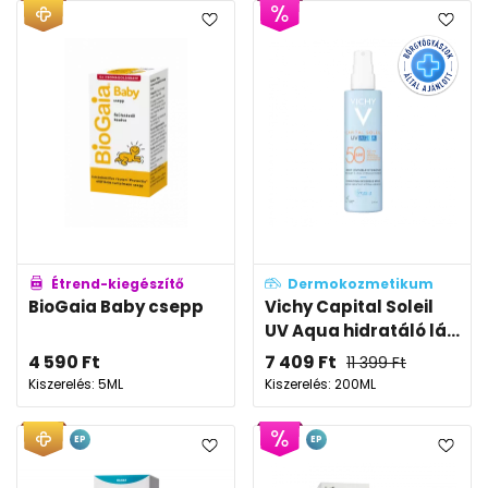
Étrend-kiegészítő
Dermokozmetikum
BioGaia Baby csepp
Vichy Capital Soleil
UV Aqua hidratáló lá...
4 590
Ft
7 409
Ft
11 399
Ft
Kiszerelés: 5ML
Kiszerelés: 200ML
EP
EP