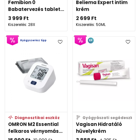
Femibion 0
Beliema Expert intim
Babatervezés tablet...
krém
3 999
Ft
2 699
Ft
Kiszerelés: 28X
Kiszerelés: 50ML
Gyógyszerész tipp
EP
Diagnosztikai eszköz
Gyógyászati segédeszköz
OMRON M2 Essential
Vagisan Hidratáló
felkaros vérnyomás...
hüvelykrém