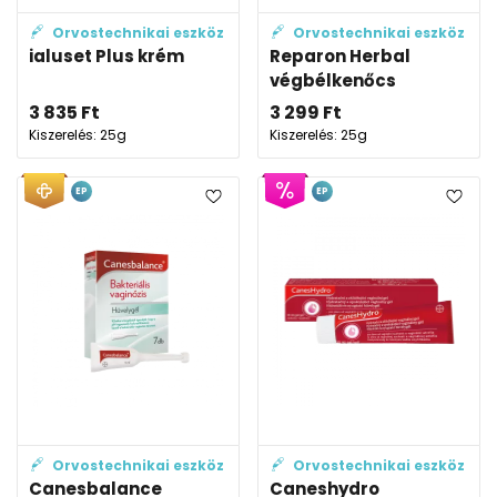
Orvostechnikai eszköz
Orvostechnikai eszköz
ialuset Plus krém
Reparon Herbal
végbélkenőcs
3 835
Ft
3 299
Ft
Kiszerelés: 25g
Kiszerelés: 25g
EP
EP
Orvostechnikai eszköz
Orvostechnikai eszköz
Canesbalance
Caneshydro