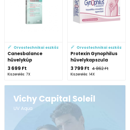
Orvostechnikai eszköz
Orvostechnikai eszköz
Canesbalance
Protexin Gynophilus
hüvelykúp
hüvelykapszula
3 699
Ft
3 799
Ft
4 862
Ft
Kiszerelés: 7X
Kiszerelés: 14X
Vichy Capital Soleil
UV Aqua