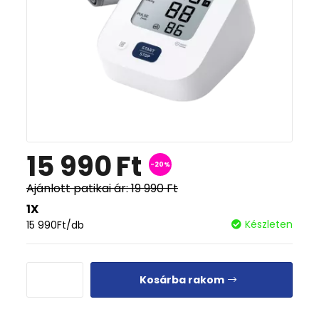
15 990
Ft
-20%
Ajánlott patikai ár:
19 990
Ft
1X
Készleten
15 990
Ft
/db
Kosárba rakom