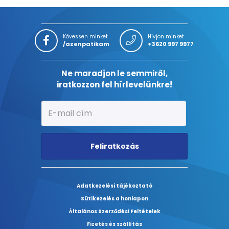
Kövessen minket
Hívjon minket
/azenpatikam
+3620 997 9977
Ne maradjon le semmiről,
iratkozzon fel hírlevelünkre!
Feliratkozás
Adatkezelési tájékoztató
Sütikezelés a honlapon
Általános Szerződési Feltételek
Fizetés és szállítás