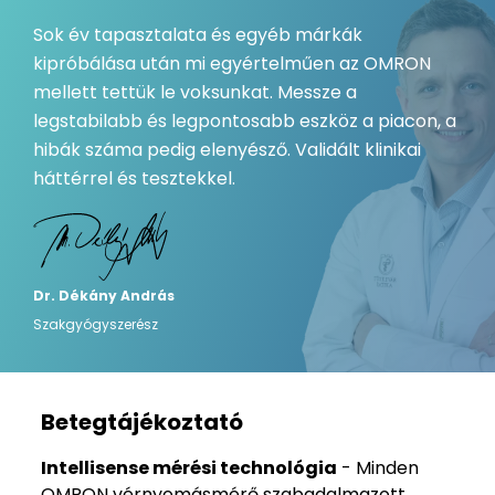
Sok év tapasztalata és egyéb márkák
kipróbálása után mi egyértelműen az OMRON
mellett tettük le voksunkat. Messze a
legstabilabb és legpontosabb eszköz a piacon, a
hibák száma pedig elenyésző. Validált klinikai
háttérrel és tesztekkel.
Dr. Dékány András
Szakgyógyszerész
Betegtájékoztató
Intellisense mérési technológia
- Minden
OMRON vérnyomásmérő szabadalmazott