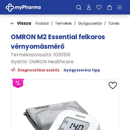
Vissza
Főoldal
Termékek
Gyógyszertár
Tünetek
S
OMRON M2 Essential felkaros
vérnyomásmérő
Termékazonosító: 1030551
Gyártó:
OMRON Healthcare
Diagnosztikai eszköz
Gyógyszerész tipp