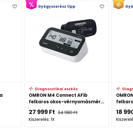
Gyógyszerész tipp
Gyó
Diagnosztikai eszköz
Diagn
la
OMRON M4 Connect AFib
OMRON 
felkaros okos-vérnyomásmér...
felkar
27 999
Ft
18 99
34 980
Ft
Kiszerelés: 1X
Kiszerelé