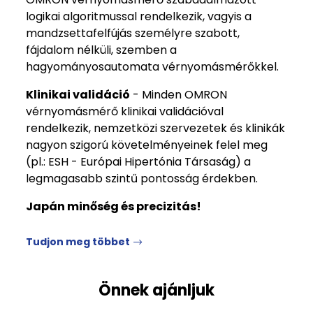
logikai algoritmussal rendelkezik, vagyis a
mandzsettafelfújás személyre szabott,
fájdalom nélküli, szemben a
hagyományosautomata vérnyomásmérőkkel.
Klinikai validáció
- Minden OMRON
vérnyomásmérő klinikai validációval
rendelkezik, nemzetközi szervezetek és klinikák
nagyon szigorú követelményeinek felel meg
(pl.: ESH - Európai Hipertónia Társaság) a
legmagasabb szintű pontosság érdekben.
Japán minőség és precizitás!
Tudjon meg többet
Önnek ajánljuk