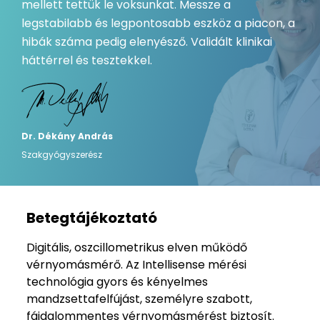
mellett tettük le voksunkat. Messze a
legstabilabb és legpontosabb eszköz a piacon, a
hibák száma pedig elenyésző. Validált klinikai
háttérrel és tesztekkel.
Dr. Dékány András
Szakgyógyszerész
Betegtájékoztató
Digitális, oszcillometrikus elven működő
vérnyomásmérő. Az Intellisense mérési
technológia gyors és kényelmes
mandzsettafelfújást, személyre szabott,
fájdalommentes vérnyomásmérést biztosít.