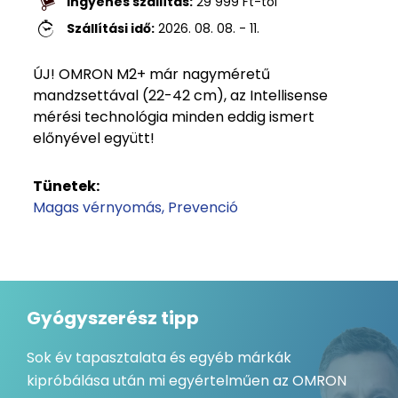
Ingyenes szállítás:
29 999
Ft
-tól
Szállítási idő:
2026. 08. 08. - 11.
ÚJ! OMRON M2+ már nagyméretű
mandzsettával (22-42 cm), az Intellisense
mérési technológia minden eddig ismert
előnyével együtt!
Tünetek:
Magas vérnyomás
Prevenció
Gyógyszerész tipp
Sok év tapasztalata és egyéb márkák
kipróbálása után mi egyértelműen az OMRON