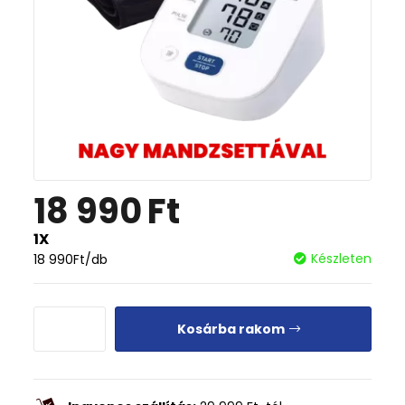
18 990
Ft
1X
Készleten
18 990
Ft
/db
Kosárba rakom