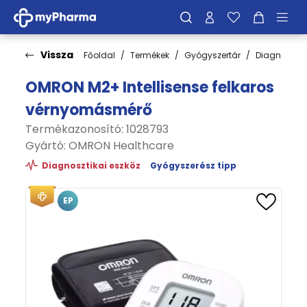
Vissza
Főoldal
Termékek
Gyógyszertár
Diagnoszti
OMRON M2+ Intellisense felkaros
vérnyomásmérő
Termékazonosító: 1028793
Gyártó:
OMRON Healthcare
Diagnosztikai eszköz
Gyógyszerész tipp
EP