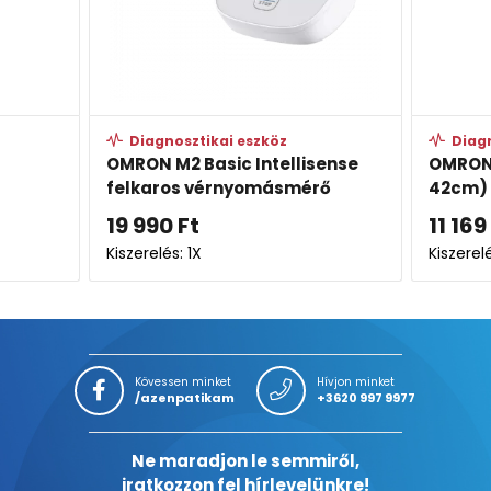
Diagnosztikai eszköz
Diagnosztik
OMRON M2 Basic Intellisense
OMRON okos
felkaros vérnyomásmérő
42cm)
19 990
Ft
11 169
Ft
Kiszerelés: 1X
Kiszerelés: 1X
Kövessen minket
Hívjon minket
/azenpatikam
+3620 997 9977
Ne maradjon le semmiről,
iratkozzon fel hírlevelünkre!