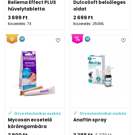
Beliema Effect PLUS
DulcoSoft belsőleges
hüvelytabletta
oldat
3 699
Ft
2 699
Ft
Kiszerelés: 7X
Kiszerelés: 250ML
EP
EP
Orvostechnikai eszköz
Orvostechnikai eszköz
Mycosan ecsetelő
Anaftin spray
körömgombára