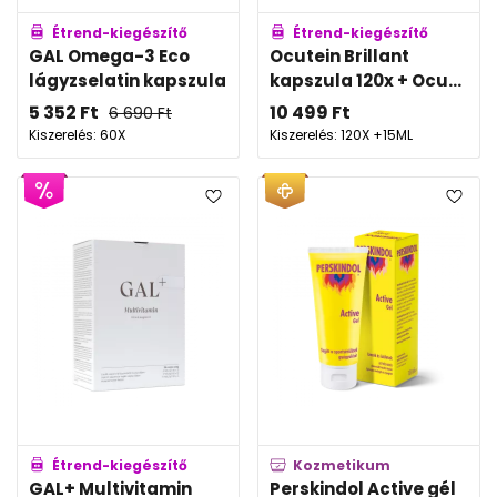
Étrend-kiegészítő
Étrend-kiegészítő
GAL Omega-3 Eco
Ocutein Brillant
lágyzselatin kapszula
kapszula 120x + Ocu...
5 352
Ft
10 499
Ft
6 690
Ft
Kiszerelés: 60X
Kiszerelés: 120X +15ML
Étrend-kiegészítő
Kozmetikum
GAL+ Multivitamin
Perskindol Active gél