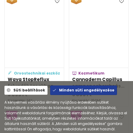
Orvostechnikai eszköz
Kozmetikum
Waya StopReflux
Cannaderm Capillus
folyadék tasakban
sampon seborrheás...
Süti beállítások
Minden süti engedélyezése
3 699
Ft
3 899
Ft
Kiszerelés: 14X
Kiszerelés: 150ML
A kényelmes vásárlási élmény nyújtása érdekében sütiket
használunk a vásárlási és közösségi funkciók biztosításához,
valamint weboldalunk forgalmának elemzéséhez. Kérjük, olvassa el
Süti tájékoztatónkat, amelyben részletes információkat talál az
általunk használt sütikről. A „Minden süti engedélyezése” gombra
kattintással Ön elfogadja, hogy weboldalunk sütiket használ.