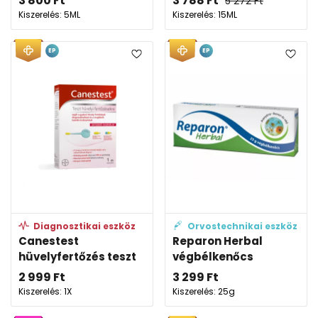
3 800
Ft
3 788
Ft
5 272
Ft
Kiszerelés: 5ML
Kiszerelés: 15ML
EP
EP
Diagnosztikai eszköz
Orvostechnikai eszköz
Canestest
Reparon Herbal
hüvelyfertőzés teszt
végbélkenőcs
2 999
Ft
3 299
Ft
Kiszerelés: 1X
Kiszerelés: 25g