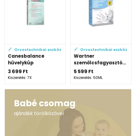
Orvostechnikai eszköz
Orvostechnikai eszköz
Canesbalance
Wartner
hüvelykúp
szemölcsfagyasztó...
3 699
Ft
5 599
Ft
Kiszerelés: 7X
Kiszerelés: 50ML
Babé csomag
ajándék törölközővel