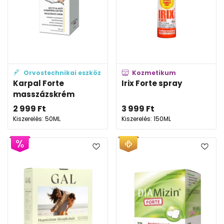
Orvostechnikai eszköz
Kozmetikum
Karpal Forte
Irix Forte spray
masszázskrém
2 999
Ft
3 999
Ft
Kiszerelés: 50ML
Kiszerelés: 150ML