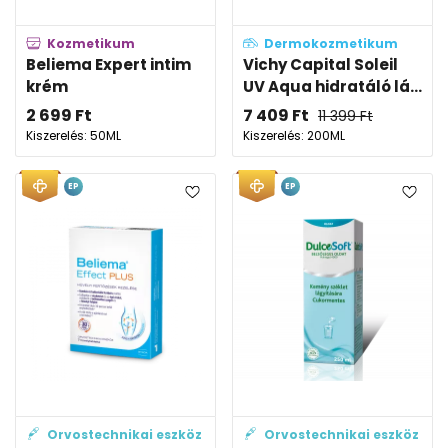
Kozmetikum
Dermokozmetikum
Beliema Expert intim
Vichy Capital Soleil
krém
UV Aqua hidratáló lá...
2 699
Ft
7 409
Ft
11 399
Ft
Kiszerelés: 50ML
Kiszerelés: 200ML
EP
EP
Orvostechnikai eszköz
Orvostechnikai eszköz