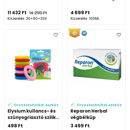
11 432
Ft
4 699
Ft
14 290
Ft
Kiszerelés: 30+60+30X
Kiszerelés: 100ML
EP
Orvostechnikai eszköz
Orvostechnikai eszköz
Elysium kullancs- és
Reparon Herbal
szúnyogriasztó szilik...
végbélkúp
498
Ft
3 499
Ft