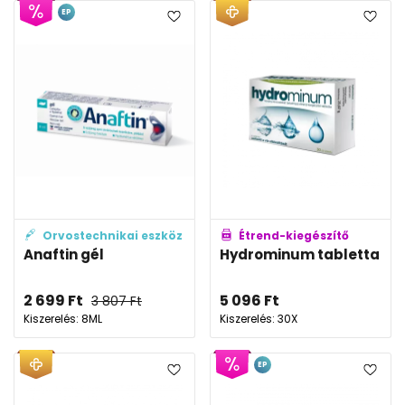
EP
Orvostechnikai eszköz
Étrend-kiegészítő
Anaftin gél
Hydrominum tabletta
2 699
Ft
5 096
Ft
3 807
Ft
Kiszerelés: 8ML
Kiszerelés: 30X
EP