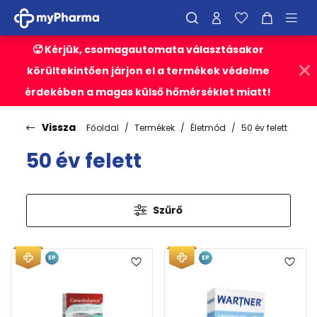
🥵 Kérjük, csomagautomata választásakor
körültekintően járjon el a termékek védelme
érdekében a magas külső hőmérséklet miatt!
Vissza
Főoldal
Termékek
Életmód
50 év felett
50 év felett
Szűrő
EP
EP