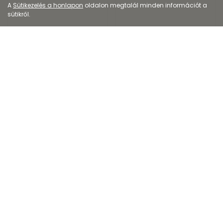
A
Sütikezelés a honlapon
oldalon megtalál minden információt a
sütikről.
Kozmetikum
Kozmetikum
Swiss Panthenol 10%
Chlorhexamed
Prémium habspray
szájvíz
2 999
Ft
1 399
Ft
4 589
Ft
1 993
Ft
Kiszerelés: 150ML
Kiszerelés: 200ML