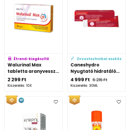
Étrend-kiegészítő
Orvostechnikai eszköz
Walurinal Max
Caneshydro
tabletta aranyvessz...
Nyugtató hidratáló...
2 299
Ft
4 999
Ft
6 216
Ft
Kiszerelés: 10X
Kiszerelés: 30ML
EP