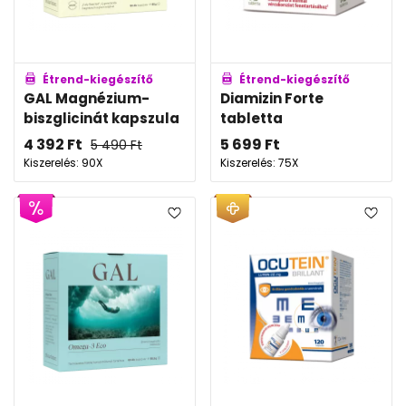
Étrend-kiegészítő
Étrend-kiegészítő
GAL Magnézium-
Diamizin Forte
biszglicinát kapszula
tabletta
4 392
Ft
5 699
Ft
5 490
Ft
Kiszerelés: 90X
Kiszerelés: 75X