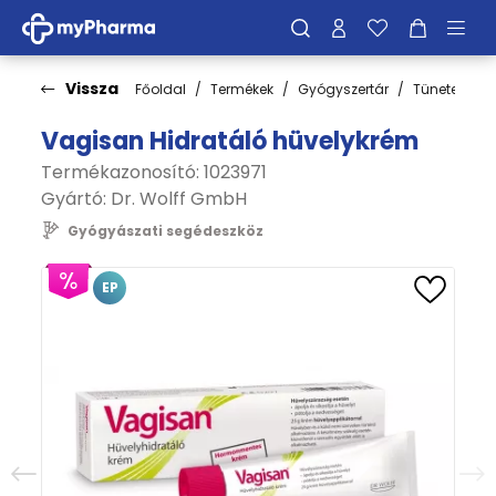
Vissza
Főoldal
Termékek
Gyógyszertár
Tünetek
Vagisan Hidratáló hüvelykrém
Termékazonosító: 1023971
Gyártó:
Dr. Wolff GmbH
Gyógyászati segédeszköz
EP