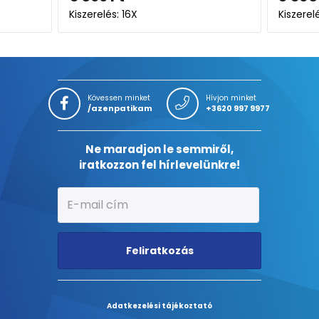
Kiszerelés: 75g
Kövessen minket
Hívjon minket
/azenpatikam
+3620 997 9977
Ne maradjon le semmiről,
iratkozzon fel hírlevelünkre!
Feliratkozás
Adatkezelési tájékoztató