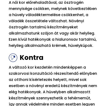
A női kor előrehaladtával, az ösztrogén
mennyisége csökken, melynek következtében
a hüvely váladéktermelése csökkenhet, a
váladék összetétele változhat. Növényi
ösztrogén tartalmú készítményeket
alkalmazhatunk szájon át vagy akár helyileg.
Ezen kívül hatékonyak a hialuronsav tartalmú,
helyileg alkalmazható krémek, hüvelykúpok.
Kontra
A változó kor kezdetén mindenképpen a
szakorvosi konzultáció részesítendő előnyben
az otthoni kísérletezés helyett, mivel sok
esetben a növényi eredetű készítmények nem
elég hatékonyak. A hüvelyben alkalmazott
készítmények szennyezhetik a fehérneműt,
így annak védelmére minden esetben legyen