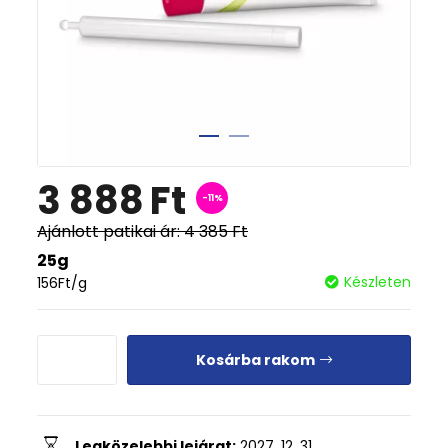
3 888
Ft
-11%
Ajánlott patikai ár:
4 385
Ft
25g
Készleten
156
Ft
/g
Kosárba rakom
Legközelebbi lejárat:
2027. 12. 31.