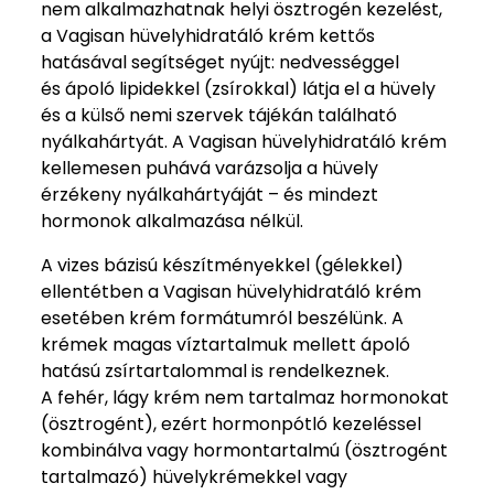
nem alkalmazhatnak helyi ösztrogén kezelést,
a Vagisan hüvelyhidratáló krém kettős
hatásával segítséget nyújt: nedvességgel
és ápoló lipidekkel (zsírokkal) látja el a hüvely
és a külső nemi szervek tájékán található
nyálkahártyát. A Vagisan hüvelyhidratáló krém
kellemesen puhává varázsolja a hüvely
érzékeny nyálkahártyáját – és mindezt
hormonok alkalmazása nélkül.
A vizes bázisú készítményekkel (gélekkel)
ellentétben a Vagisan hüvelyhidratáló krém
esetében krém formátumról beszélünk. A
krémek magas víztartalmuk mellett ápoló
hatású zsírtartalommal is rendelkeznek.
A fehér, lágy krém nem tartalmaz hormonokat
(ösztrogént), ezért hormonpótló kezeléssel
kombinálva vagy hormontartalmú (ösztrogént
tartalmazó) hüvelykrémekkel vagy