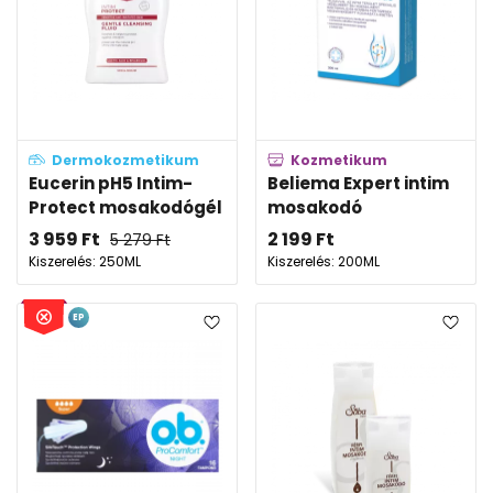
Dermokozmetikum
Kozmetikum
Eucerin pH5 Intim-
Beliema Expert intim
Protect mosakodógél
mosakodó
3 959
Ft
2 199
Ft
5 279
Ft
Kiszerelés: 250ML
Kiszerelés: 200ML
EP