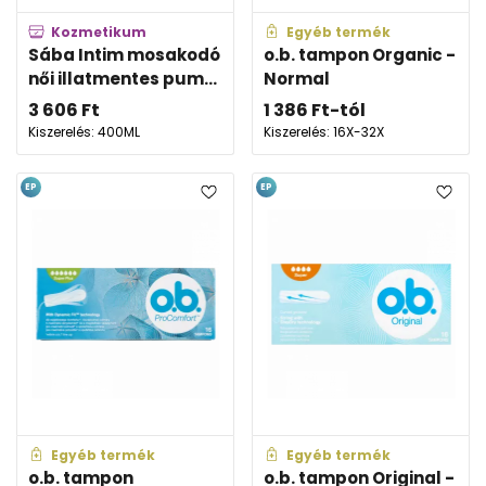
Kozmetikum
Egyéb termék
Sába Intim mosakodó
o.b. tampon Organic -
női illatmentes pum...
Normal
3 606
Ft
1 386
Ft
-tól
Kiszerelés: 400ML
Kiszerelés: 16X-32X
EP
EP
Egyéb termék
Egyéb termék
o.b. tampon
o.b. tampon Original -