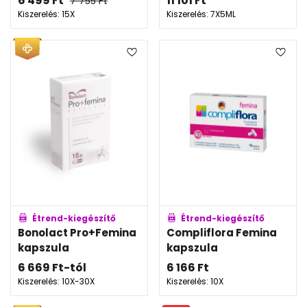
6 499
Ft
11 101
Ft
7 755
Ft
Kiszerelés: 15X
Kiszerelés: 7X5ML
Étrend-kiegészítő
Étrend-kiegészítő
Bonolact Pro+Femina
Compliflora Femina
kapszula
kapszula
6 669
Ft
-tól
6 166
Ft
Kiszerelés: 10X-30X
Kiszerelés: 10X