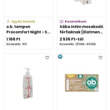
Egyéb termék
Kozmetikum
o.b. tampon
Sába Intim mosakodó
Procomfort Night - S...
férfiaknak (illatmen...
1 166
Ft
2 536
Ft
-tól
Kiszerelés: 16X
Kiszerelés: 250ML-400ML
EP