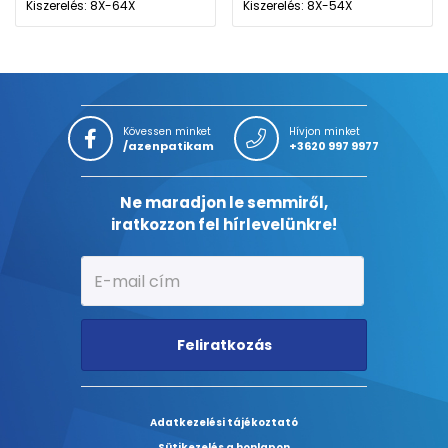
Kiszerelés: 8X-64X
Kiszerelés: 8X-54X
Kövessen minket
Hívjon minket
/azenpatikam
+3620 997 9977
Ne maradjon le semmiről,
iratkozzon fel hírlevelünkre!
Feliratkozás
Adatkezelési tájékoztató
Sütikezelés a honlapon