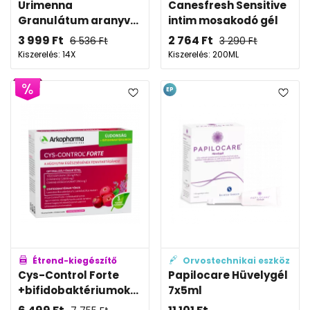
Urimenna
Canesfresh Sensitive
Granulátum aranyv...
intim mosakodó gél
3 999
Ft
2 764
Ft
6 536
Ft
3 290
Ft
Kiszerelés: 14X
Kiszerelés: 200ML
EP
Étrend-kiegészítő
Orvostechnikai eszköz
Cys-Control Forte
Papilocare Hüvelygél
+bifidobaktériumok...
7x5ml