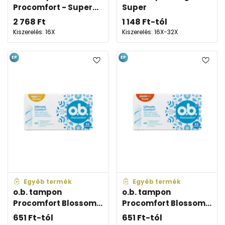
Procomfort - Super...
Super
2 768
Ft
1 148
Ft
-tól
Kiszerelés: 16X
Kiszerelés: 16X-32X
EP
EP
Egyéb termék
Egyéb termék
o.b. tampon
o.b. tampon
Procomfort Blossom...
Procomfort Blossom...
651
Ft
-tól
651
Ft
-tól