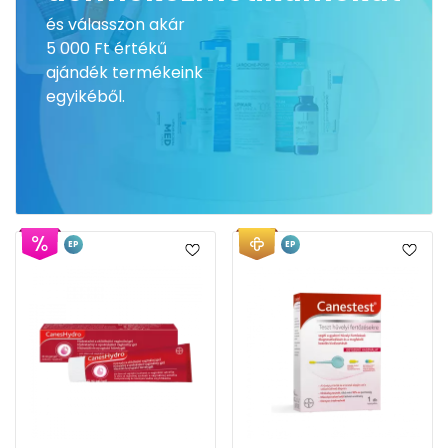
és válasszon akár
5 000 Ft értékű
ajándék termékeink
egyikéből.
EP
EP