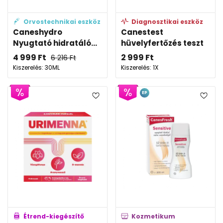
Orvostechnikai eszköz
Diagnosztikai eszköz
Caneshydro
Canestest
Nyugtató hidratáló...
hüvelyfertőzés teszt
4 999
Ft
2 999
Ft
6 216
Ft
Kiszerelés: 30ML
Kiszerelés: 1X
EP
Étrend-kiegészítő
Kozmetikum