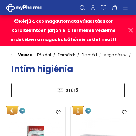
🥵 Kérjük, csomagautomata választásakor
körültekintően járjon el a termékek védelme
érdekében a magas külső hőmérséklet miatt!
Vissza
Főoldal
Termékek
Életmód
Megoldások
I
Intim higiénia
Szűrő
EP
EP