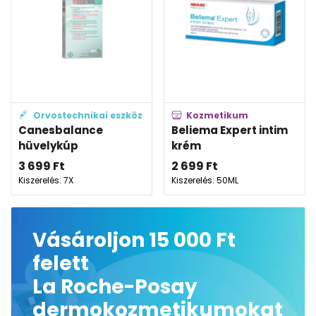
Orvostechnikai eszköz
Kozmetikum
Canesbalance
Beliema Expert intim
hüvelykúp
krém
3 699
Ft
2 699
Ft
Kiszerelés: 7X
Kiszerelés: 50ML
Vásároljon 15 000 Ft
felett
La Roche-Posay
dermokozmetikumokat