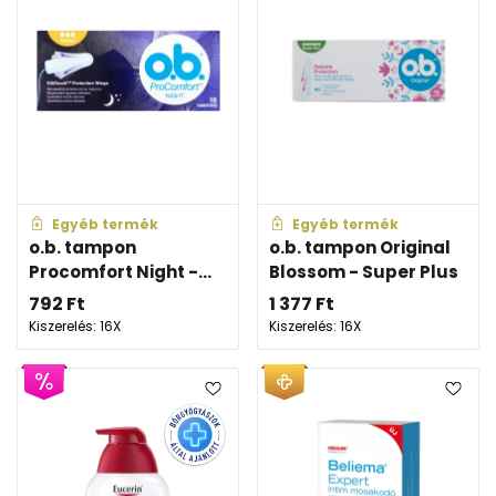
Egyéb termék
Egyéb termék
o.b. tampon
o.b. tampon Original
Procomfort Night -...
Blossom - Super Plus
792
Ft
1 377
Ft
Kiszerelés: 16X
Kiszerelés: 16X