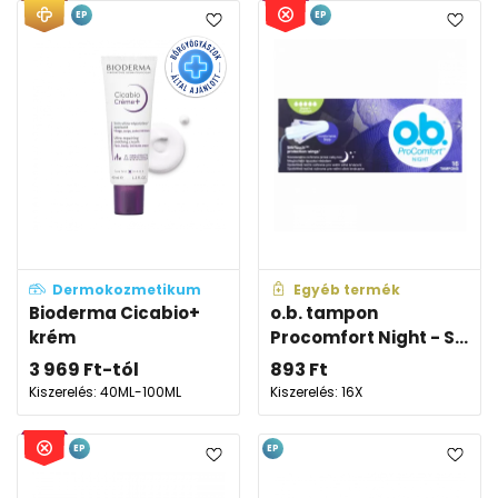
EP
EP
Dermokozmetikum
Egyéb termék
Bioderma Cicabio+
o.b. tampon
krém
Procomfort Night - S...
3 969
Ft
-tól
893
Ft
Kiszerelés: 40ML-100ML
Kiszerelés: 16X
EP
EP