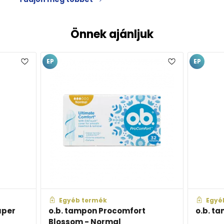
Önnek ajánljuk
EP
EP
Egyéb termék
Egyéb term
o.b. tampon Procomfort
o.b. tampon
Blossom - Normal