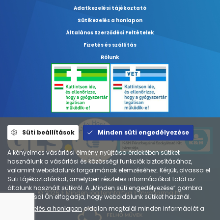
Adatkezelési tájékoztató
Sütikezelés a honlapon
Általános Szerződési Feltételek
Fizetés és szállítás
Rólunk
Süti beállítások
Minden süti engedélyezése
A kényelmes vásárlási élmény nyújtása érdekében sütiket
használunk a vásárlási és közösségi funkciók biztosításához,
valamint weboldalunk forgalmának elemzéséhez. Kérjük, olvassa el
Süti tájékoztatónkat, amelyben részletes információkat talál az
általunk használt sütikről. A „Minden süti engedélyezése” gombra
© 2026 ⚕︎ Minden jog fenntartva ⚕︎ mypharma.hu
kattintással Ön elfogadja, hogy weboldalunk sütiket használ.
A
Sütikezelés a honlapon
oldalon megtalál minden információt a
sütikről.