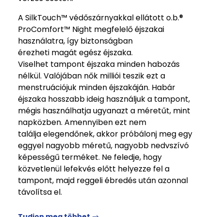
A SilkTouch™ védőszárnyakkal ellátott o.b.®
ProComfort™ Night megfelelő éjszakai
használatra, így biztonságban
érezheti magát egész éjszaka.
Viselhet tampont éjszaka minden habozás
nélkül. Valójában nők milliói teszik ezt a
menstruációjuk minden éjszakáján. Habár
éjszaka hosszabb ideig használjuk a tampont,
mégis használhatja ugyanazt a méretűt, mint
napközben. Amennyiben ezt nem
találja elegendőnek, akkor próbálonj meg egy
eggyel nagyobb méretű, nagyobb nedvszívó
képességű terméket. Ne feledje, hogy
közvetlenül lefekvés előtt helyezze fel a
tampont, majd reggeli ébredés után azonnal
távolítsa el.
Tudjon meg többet