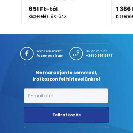
651
Ft
-tól
1 386
Ft
-t
Kiszerelés: 8X-64X
Kiszerelés: 16
Kövessen minket
Hívjon minket
/azenpatikam
+3620 997 9977
Ne maradjon le semmiről,
iratkozzon fel hírlevelünkre!
Feliratkozás