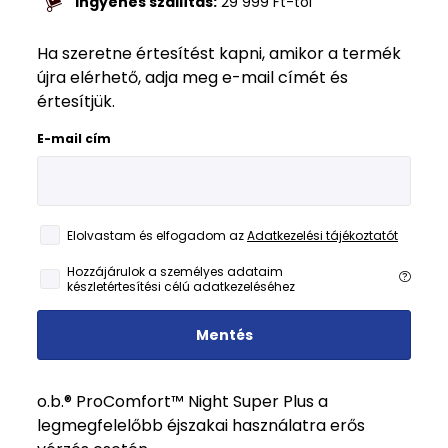
Ingyenes szállítás:
29 999
Ft
-tól
Ha szeretne értesítést kapni, amikor a termék
újra elérhető, adja meg e-mail címét és
értesítjük.
E-mail cím
Elolvastam és elfogadom az
Adatkezelési tájékoztatót
Hozzájárulok a személyes adataim
készletértesítési célú adatkezeléséhez
Mentés
o.b.® ProComfort™ Night Super Plus a
legmegfelelőbb éjszakai használatra erős