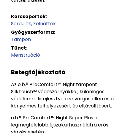
vérzés esetén.
Korcsoportok:
Serdülők
Felnőttek
Gyógyszerforma:
Tampon
Tünet:
Menstruáció
Betegtájékoztató
Az o.b.® ProComfort™ Night tampont
SilkTouch™ védőszárnyakkal, különleges
védelemre kifejlesztve a szivárgás ellen és a
kényelmes felhelyezésért és eltávolításért.
o.b.® ProComfort™ Night Super Plus a
legmegfelelőbb éjszakai használatra erős
vérzés esetén.