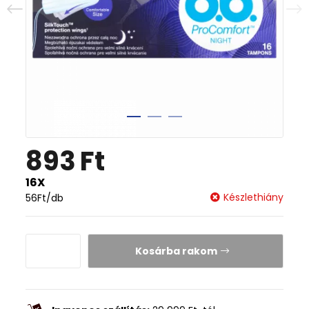
893
Ft
16X
Készlethiány
56
Ft
/db
Kosárba rakom