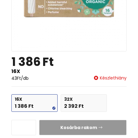
1 386
Ft
16X
Készlethiány
43
Ft
/db
16X
32X
1 386
Ft
2 392
Ft
Kosárba rakom