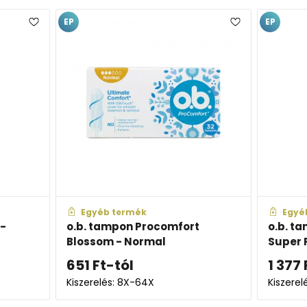
EP
EP
Egyéb termék
Egyé
 -
o.b. tampon Procomfort
o.b. t
Blossom - Normal
Super 
651
Ft
-tól
1 377
Kiszerelés: 8X-64X
Kiszerel