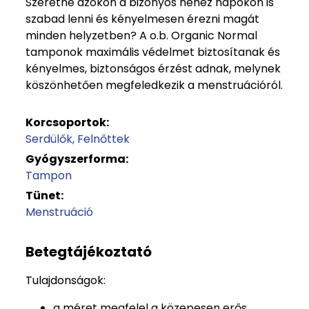
Szeretne azokon a bizonyos nehéz napokon is
szabad lenni és kényelmesen érezni magát
minden helyzetben? A o.b. Organic Normal
tamponok maximális védelmet biztosítanak és
kényelmes, biztonságos érzést adnak, melynek
köszönhetően megfeledkezik a menstruációról.
Korcsoportok:
Serdülők
Felnőttek
Gyógyszerforma:
Tampon
Tünet:
Menstruáció
Betegtájékoztató
Tulajdonságok:
a méret megfelel a közepesen erős