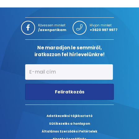
Kövessen minket
Hívjon minket
/azenpatikam
+3620 997 9977
Ne maradjon le semmiről,
iratkozzon fel hírlevelünkre!
Feliratkozás
Adatkezelési tájékoztató
Sütikezelés a honlapon
Általános Szerződési Feltételek