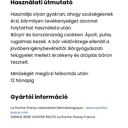
Használati útmutató
Használja olyan gyakran, ahogy szükségesnek
érzi, bármilyen tevékenységet azonnal
folytathat használata után.
Bőrpír és börszárazság csökken. Ápolt, puha,
rugalmas kezek. A bőr védőrétege ellenáll a
jövőbeni igénybevételtől. Bőrgyógyászati
felügyelet mellett érzékeny és atópiás bőrön
tesztelt.
Minőségét megőrzi felbontás után:
12 hónapig
Gyártói információ
La Roche-Posay Laboratoire Dermatologique -
www.laroche-
posay.com
AVENUE RENE LEVAYER 86270 La Roche-Posay France