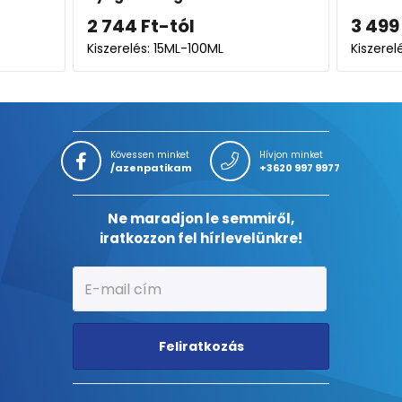
3 499
Ft
3 11
Kiszerelés: 75ML
Kiszer
Kövessen minket
Hívjon minket
/azenpatikam
+3620 997 9977
Ne maradjon le semmiről,
iratkozzon fel hírlevelünkre!
Feliratkozás