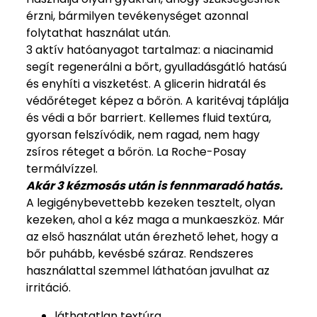
érzni, bármilyen tevékenységet azonnal
folytathat használat után.
3 aktív hatóanyagot tartalmaz: a niacinamid
segít regenerálni a bőrt, gyulladásgátló hatású
és enyhíti a viszketést. A glicerin hidratál és
védőréteget képez a bőrön. A karitévaj táplálja
és védi a bőr barriert. Kellemes fluid textúra,
gyorsan felszívódik, nem ragad, nem hagy
zsíros réteget a bőrön. La Roche-Posay
termálvízzel.
Akár 3 kézmosás után is fennmaradó hatás.
A legigénybevettebb kezeken tesztelt, olyan
kezeken, ahol a kéz maga a munkaeszköz. Már
az első használat után érezhető lehet, hogy a
bőr puhább, kevésbé száraz. Rendszeres
használattal szemmel láthatóan javulhat az
irritáció.
láthatatlan textúra.