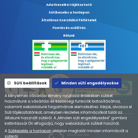
Adatkezelési tájékoztató
Sütikezelés a honlapon
Általános Szerződési Feltételek
Fizetés és szállítás
Rólunk
Süti beállítások
Minden süti engedélyezése
A kényelmes vásárlási élmény nyújtása érdekében sütiket
használunk a vásárlási és közösségi funkciók biztosításához,
valamint weboldalunk forgalmának elemzéséhez. Kérjük, olvassa el
Süti tájékoztatónkat, amelyben részletes információkat talál az
általunk használt sütikről. A „Minden süti engedélyezése” gombra
© 2026 ⚕︎ Minden jog fenntartva ⚕︎ mypharma.hu
kattintással Ön elfogadja, hogy weboldalunk sütiket használ.
A
Sütikezelés a honlapon
oldalon megtalál minden információt a
sütikről.