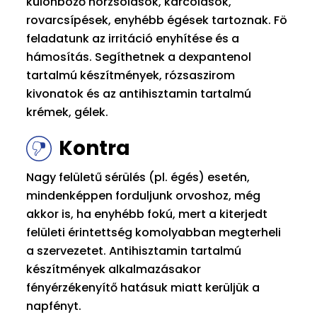
különböző horzsolások, karcolások,
rovarcsípések, enyhébb égések tartoznak. Fö
feladatunk az irritáció enyhítése és a
hámosítás. Segíthetnek a dexpantenol
tartalmú készítmények, rózsaszirom
kivonatok és az antihisztamin tartalmú
krémek, gélek.
Kontra
Nagy felületű sérülés (pl. égés) esetén,
mindenképpen forduljunk orvoshoz, még
akkor is, ha enyhébb fokú, mert a kiterjedt
felületi érintettség komolyabban megterheli
a szervezetet. Antihisztamin tartalmú
készítmények alkalmazásakor
fényérzékenyítő hatásuk miatt kerüljük a
napfényt.