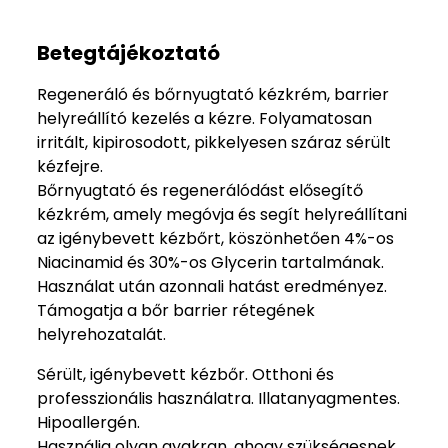
Betegtájékoztató
Regeneráló és bőrnyugtató kézkrém, barrier
helyreállító kezelés a kézre. Folyamatosan
irritált, kipirosodott, pikkelyesen száraz sérült
kézfejre.
Bőrnyugtató és regenerálódást elősegítő
kézkrém, amely megóvja és segít helyreállítani
az igénybevett kézbőrt, köszönhetően 4%-os
Niacinamid és 30%-os Glycerin tartalmának.
Használat után azonnali hatást eredményez.
Támogatja a bőr barrier rétegének
helyrehozatalát.
Sérült, igénybevett kézbőr. Otthoni és
professzionális használatra. Illatanyagmentes.
Hipoallergén.
Használja olyan gyakran, ahogy szükségesnek