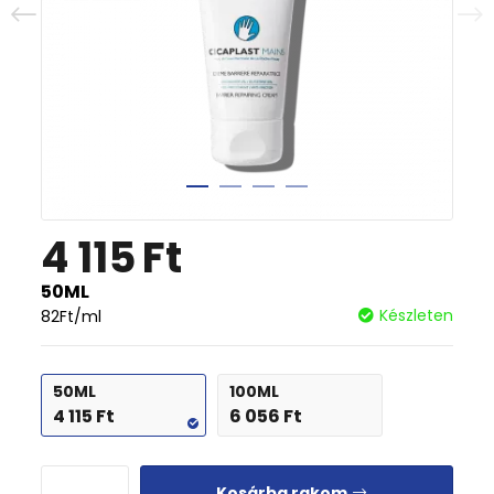
4 115
Ft
50ML
Készleten
82
Ft
/ml
50ML
100ML
4 115
Ft
6 056
Ft
Kosárba rakom