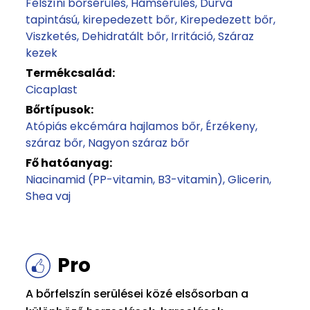
Felszíni bőrsérülés
Hámsérülés
Durva
tapintású, kirepedezett bőr
Kirepedezett bőr
Viszketés
Dehidratált bőr
Irritáció
Száraz
kezek
Termékcsalád:
Cicaplast
Bőrtípusok:
Atópiás ekcémára hajlamos bőr
Érzékeny,
száraz bőr
Nagyon száraz bőr
Fő hatóanyag:
Niacinamid (PP-vitamin, B3-vitamin)
Glicerin
Shea vaj
Pro
A bőrfelszín serülései közé elsősorban a