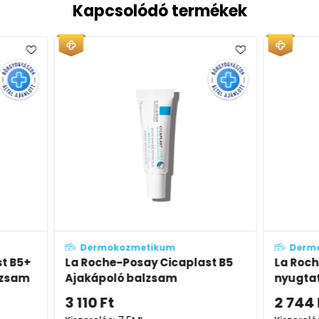
Kapcsolódó termékek
Dermokozmetikum
Der
st B5
La Roche-Posay Cicaplast B5+
La Roc
nyugtató regeneráló balzsam
Ajaká
2 744
Ft
-tól
3 110