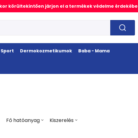
or körültekintően járjon el a termékek védelme érdekébe
Sport
Dermokozmetikumok
Baba - Mama
Fő hatóanyag
Kiszerelés