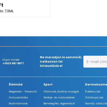
Ft
és: 7,5ML
Ne maradjon le semmiről,
Hívjon minket
iratkozzon fel
+3620 997 9977
hírlevelünkre!
Életmód
Sport
Dermokozme
Megelőzés - Prevenció
Vitaminok, ásványi anyagok
Érzékeny bőr
Immunerősítés
Fehérje- és műzliszeletek
Vízhiányos bőr
Multivitaminok
Bemelegítés, regeneráció
Normál, száraz b