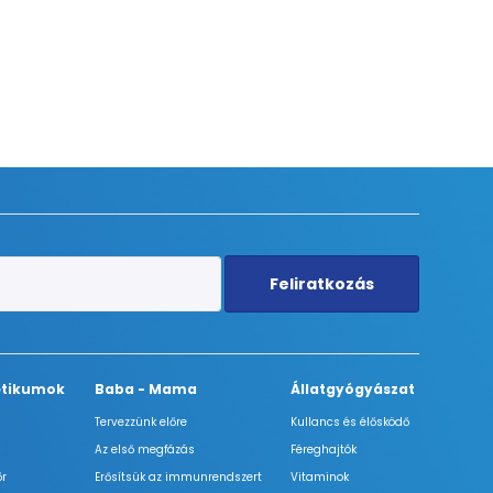
Feliratkozás
tikumok
Baba - Mama
Állatgyógyászat
Tervezzünk előre
Kullancs és élősködő
Az első megfázás
Féreghajtók
őr
Erősítsük az immunrendszert
Vitaminok