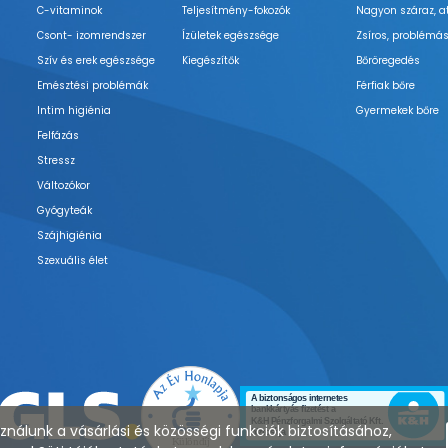
C-vitaminok
Teljesítmény-fokozók
Nagyon száraz, a
Csont- izomrendszer
Ízületek egészsége
Zsíros, problémás
Szív és erek egészsége
Kiegészítők
Bőröregedés
Emésztési problémák
Férfiak bőre
Intim higiénia
Gyermekek bőre
Felfázás
Stressz
Változókor
Gyógyteák
Szájhigiénia
Szexuális élet
nálunk a vásárlási és közösségi funkciók biztosításához,