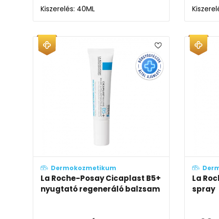
Kiszerelés: 40ML
Kiszere
Dermokozmetikum
Der
La Roche-Posay Cicaplast B5+
La Roc
nyugtató regeneráló balzsam
spray