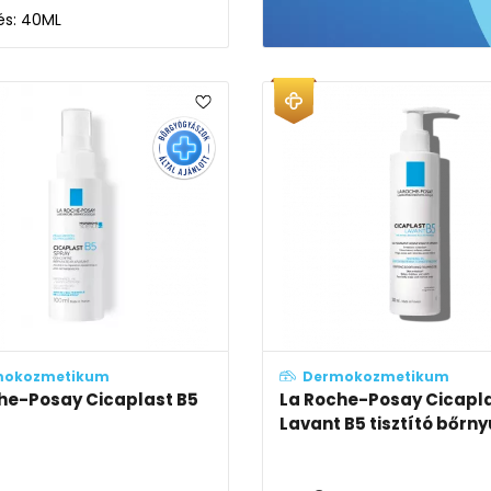
lés: 40ML
mokozmetikum
Dermokozmetikum
he-Posay Cicaplast B5
La Roche-Posay Cicapl
Lavant B5 tisztító bőrny