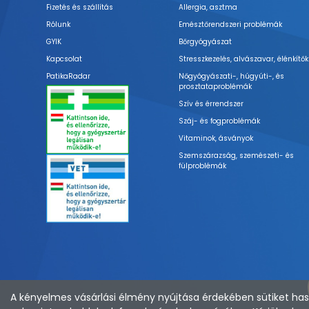
Fizetés és szállítás
Allergia, asztma
Rólunk
Emésztőrendszeri problémák
GYIK
Bőrgyógyászat
Kapcsolat
Stresszkezelés, alvászavar, élénkítők
PatikaRadar
Nőgyógyászati-, húgyúti-, és
prosztataproblémák
Szív és érrendszer
Száj- és fogproblémák
Vitaminok, ásványok
Szemszárazság, szemészeti- és
fülproblémák
A kényelmes vásárlási élmény nyújtása érdekében sütiket hasz