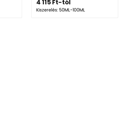
4 115
Ft
-tól
Kiszerelés: 50ML-100ML