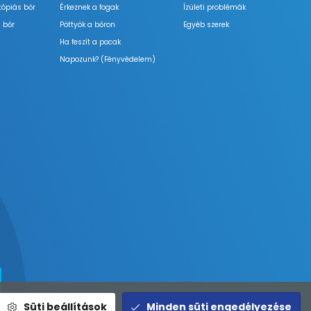
tópiás bőr
Érkeznek a fogak
Ízületi problémák
 bőr
Pöttyök a bőron
Egyéb szerek
Ha feszít a pocak
Napozunk? (Fényvédelem)
Süti beállítások
Minden süti engedélyezése