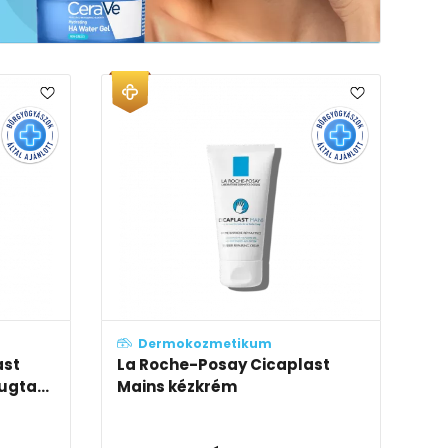
Dermokozmetikum
ast
La Roche-Posay Cicaplast
ugta...
Mains kézkrém