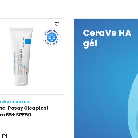
CeraVe HA
gél
mokozmetikum
he-Posay Cicaplast
am B5+ SPF50
5
Ft