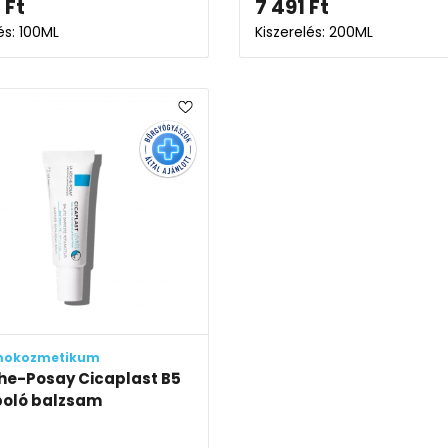
4
Ft
7 491
Ft
és: 100ML
Kiszerelés: 200ML
mokozmetikum
he-Posay Cicaplast B5
poló balzsam