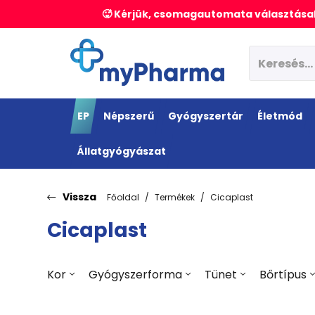
🥵 Kérjük, csomagautomata választásak
EP
Népszerű
Gyógyszertár
Életmód
Állatgyógyászat
Vissza
Főoldal
Termékek
Cicaplast
Cicaplast
Kor
Gyógyszerforma
Tünet
Bőrtípus