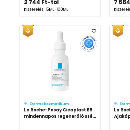
2 744
Ft
-tól
7 68
Kiszerelés: 15ML-100ML
Kiszerel
Dermokozmetikum
Der
La Roche-Posay Cicaplast B5
La Roc
mindennapos regeneráló szé...
Ajaká