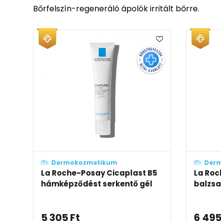
Bőrfelszín-regeneráló ápolók irritált bőrre.
Dermokozmetikum
Der
La Roche-Posay Cicaplast B5
La Roc
hámképződést serkentő gél
balzs
5 305
Ft
6 49