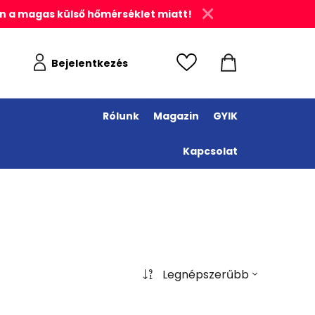
n a magas külső hőmérséklet miatt!
Bejelentkezés
Rólunk
Magazin
GYIK
Kapcsolat
Legnépszerűbb