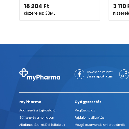
18 204
Ft
3 110
Kiszerelés: 30ML
Kiszerel
Kövessen minket
/azenpatikam
myPharma
Gyógyszertár
Adatkezelési tájékoztató
Megfázás, láz
Sütikezelés a honlapon
Fájdalomcsillapítás
Általános Szerződési Feltételek
Mozgásszervrendszeri problémák