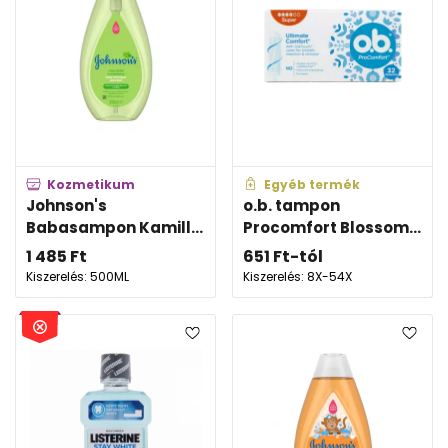
Kozmetikum
Egyéb termék
Johnson's
o.b. tampon
Babasampon Kamill...
Procomfort Blossom...
1 485
Ft
651
Ft
-tól
Kiszerelés: 500ML
Kiszerelés: 8X-54X