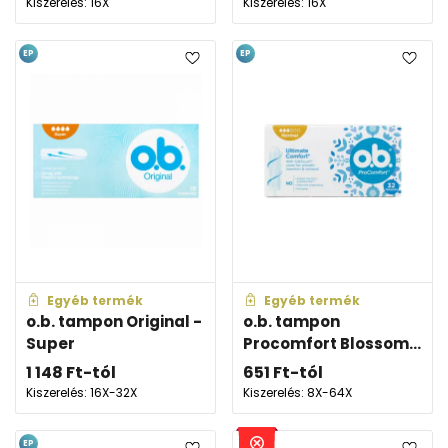
Kiszerelés: 16X
Kiszerelés: 16X
EP
EP
Egyéb termék
Egyéb termék
o.b. tampon Original -
o.b. tampon
Super
Procomfort Blossom...
1 148
Ft
-tól
651
Ft
-tól
Kiszerelés: 16X-32X
Kiszerelés: 8X-64X
EP