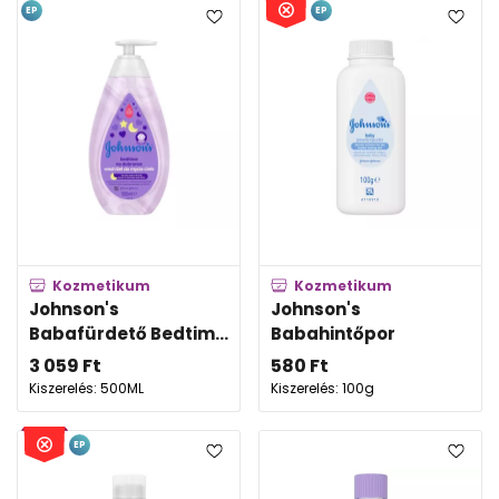
EP
EP
Kozmetikum
Kozmetikum
Johnson's
Johnson's
Babafürdető Bedtim...
Babahintőpor
3 059
Ft
580
Ft
Kiszerelés: 500ML
Kiszerelés: 100g
EP