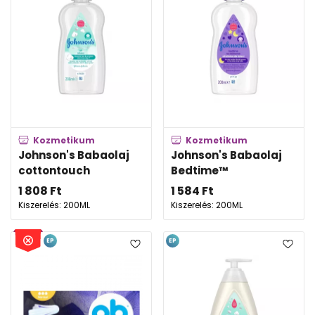
Kozmetikum
Kozmetikum
Johnson's Babaolaj
Johnson's Babaolaj
cottontouch
Bedtime™
1 808
Ft
1 584
Ft
Kiszerelés: 200ML
Kiszerelés: 200ML
EP
EP