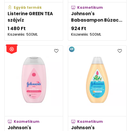
Egyéb termék
Kozmetikum
Listerine GREEN TEA
Johnson's
szájvíz
Babasampon Búzac...
1 480
Ft
924
Ft
Kiszerelés: 500ML
Kiszerelés: 500ML
EP
Kozmetikum
Kozmetikum
Johnson's
Johnson's