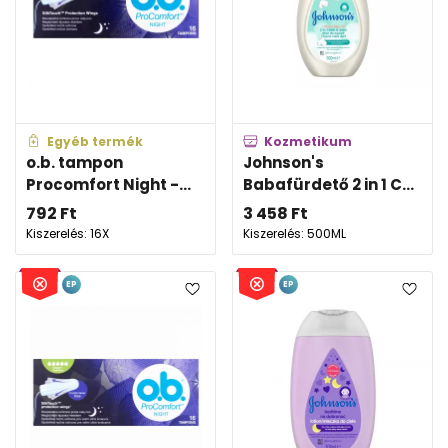
Egyéb termék
Kozmetikum
o.b. tampon
Johnson's
Procomfort Night -...
Babafürdető 2 in 1 C...
792
Ft
3 458
Ft
Kiszerelés: 16X
Kiszerelés: 500ML
EP
EP