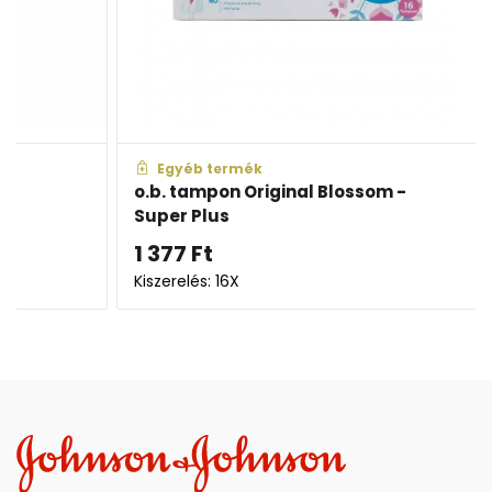
Egyéb termék
K
o.b. tampon Original Blossom -
Joh
Super Plus
nyu
1 377
Ft
3 0
Kiszerelés: 16X
Kisze