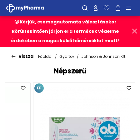
🥵 Kérjük, csomagautomata választásakor
körültekintően járjon el a termékek védelme
érdekében a magas külső hőmérséklet miatt!
Vissza
Főoldal
Gyártók
Johnson & Johnson Kft.
Népszerű
EP
EP