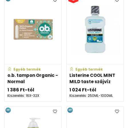
Egyéb termék
Egyéb termék
o.b. tampon Organic -
Listerine COOL MINT
Normal
MILD taste szájvíz
1 386
Ft
-tól
1 024
Ft
-tól
Kiszerelés: 16X-32X
Kiszerelés: 250ML-1000ML
EP
EP