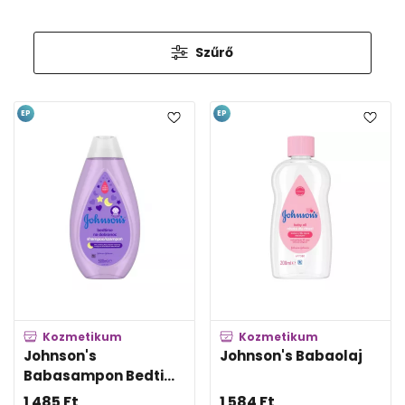
Szűrő
EP
EP
Kozmetikum
Kozmetikum
Johnson's
Johnson's Babaolaj
Babasampon Bedti...
1 485
Ft
1 584
Ft