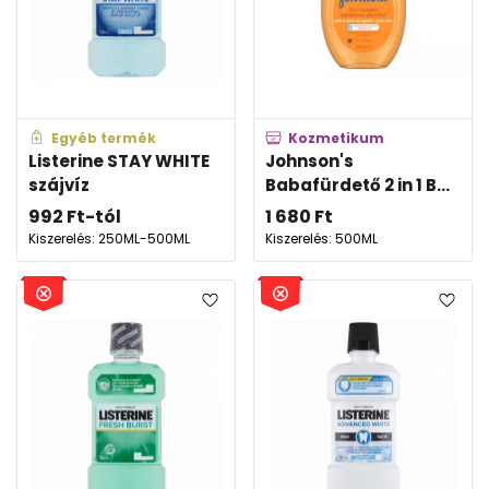
Egyéb termék
Kozmetikum
Listerine STAY WHITE
Johnson's
szájvíz
Babafürdető 2 in 1 B...
992
Ft
-tól
1 680
Ft
Kiszerelés: 250ML-500ML
Kiszerelés: 500ML