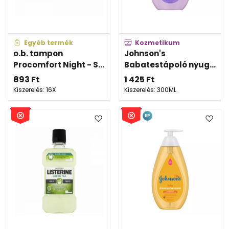
Egyéb termék
Kozmetikum
o.b. tampon
Johnson's
Procomfort Night - S...
Babatestápoló nyug...
893
Ft
1 425
Ft
Kiszerelés: 16X
Kiszerelés: 300ML
EP