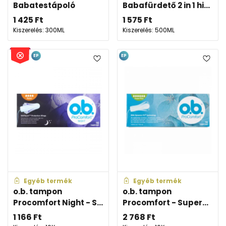
Babatestápoló
Babafürdető 2 in 1 hi...
1 425
Ft
1 575
Ft
Kiszerelés: 300ML
Kiszerelés: 500ML
EP
EP
Egyéb termék
Egyéb termék
o.b. tampon
o.b. tampon
Procomfort Night - S...
Procomfort - Super...
1 166
Ft
2 768
Ft