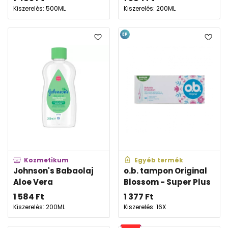
Kiszerelés: 500ML
Kiszerelés: 200ML
EP
Kozmetikum
Egyéb termék
Johnson's Babaolaj
o.b. tampon Original
Aloe Vera
Blossom - Super Plus
1 584
Ft
1 377
Ft
Kiszerelés: 200ML
Kiszerelés: 16X