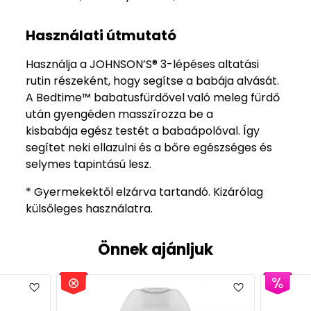
Használati útmutató
Használja a JOHNSON’S® 3-lépéses altatási
rutin részeként, hogy segítse a babája alvását.
A Bedtime™ babatusfürdővel való meleg fürdő
után gyengéden masszírozza be a
kisbabája egész testét a babaápolóval. Így
segítet neki ellazulni és a bőre egészséges és
selymes tapintású lesz.
* Gyermekektől elzárva tartandó. Kizárólag
külsőleges használatra.
Önnek ajánljuk