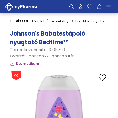
Vissza
Főoldal
Termékek
Baba - Mama
Tisztálkodá
Johnson's Babatestápoló
nyugtató Bedtime™
Termékazonosító: 1005799
Gyártó:
Johnson & Johnson Kft.
Kozmetikum