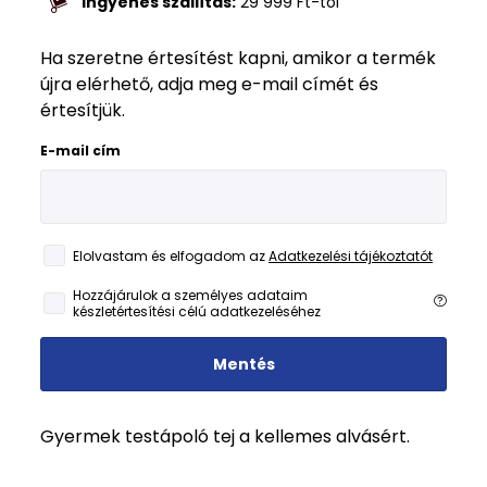
Ingyenes szállítás:
29 999
Ft
-tól
Ha szeretne értesítést kapni, amikor a termék
újra elérhető, adja meg e-mail címét és
értesítjük.
E-mail cím
Elolvastam és elfogadom az
Adatkezelési tájékoztatót
Hozzájárulok a személyes adataim
készletértesítési célú adatkezeléséhez
Mentés
Gyermek testápoló tej a kellemes alvásért.