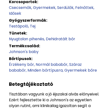
Korcsoportok:
Csecsemők
Gyermekek
Serdülők
Felnőttek
Idősek
Gyógyszerformák:
Testápoló
Tej
Tünetek:
Nyugtalan pihenés
Dehidratált bőr
Termékcsalád:
Johnson's baby
Bőrtípusok:
Érzékeny bőr
Normál bababőr
Száraz
bababőr
Minden bőrtípusra
Gyermekek bőre
Betegtájékoztató
Tisztában vagyunk a jó éjszakai alvás előnyeivel.
Ezért fejlesztette ki a Johnson's az egyetlen
olyan rutint, ami klinikailag igazoltan segít a