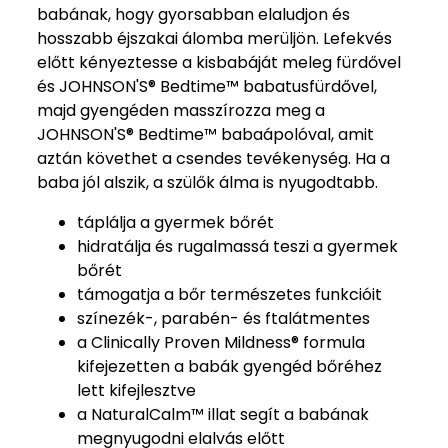
babának, hogy gyorsabban elaludjon és
hosszabb éjszakai álomba merüljön. Lefekvés
előtt kényeztesse a kisbabáját meleg fürdővel
és JOHNSON'S® Bedtime™ babatusfürdővel,
majd gyengéden masszírozza meg a
JOHNSON'S® Bedtime™ babaápolóval, amit
aztán követhet a csendes tevékenység. Ha a
baba jól alszik, a szülők álma is nyugodtabb.
táplálja a gyermek bőrét
hidratálja és rugalmassá teszi a gyermek
bőrét
támogatja a bőr természetes funkcióit
színezék-, parabén- és ftalátmentes
a Clinically Proven Mildness® formula
kifejezetten a babák gyengéd bőréhez
lett kifejlesztve
a NaturalCalm™ illat segít a babának
megnyugodni elalvás előtt