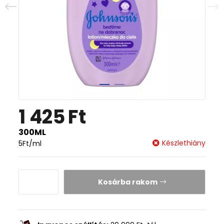
1 425
Ft
300ML
Készlethiány
5
Ft
/ml
Kosárba rakom