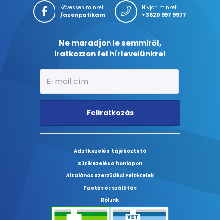
Kövessen minket
Hívjon minket
/azenpatikam
+3620 997 9977
Ne maradjon le semmiről,
iratkozzon fel hírlevelünkre!
Feliratkozás
Adatkezelési tájékoztató
Sütikezelés a honlapon
Általános Szerződési Feltételek
Fizetés és szállítás
Rólunk