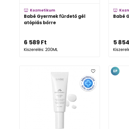
Kozmetikum
Koz
Babé Gyermek fürdető gél
Babé G
atópiás bőrre
6 589
Ft
5 85
Kiszerelés: 200ML
Kiszere
EP