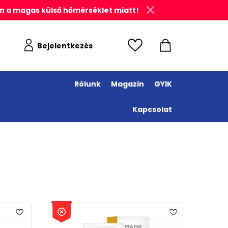
n a magas külső hőmérséklet miatt!
Bejelentkezés
Rólunk
Magazin
GYIK
Kapcsolat
EP