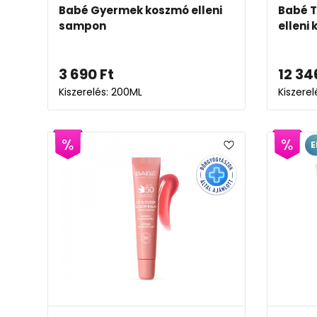
Babé Gyermek koszmó elleni
Babé T
sampon
elleni
3 690
Ft
12 34
Kiszerelés: 200ML
Kiszere
E