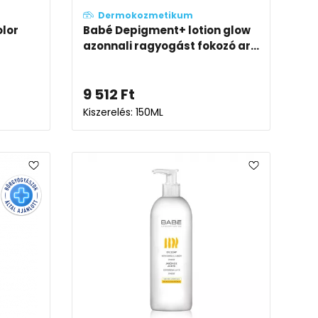
Dermokozmetikum
olor
Babé Depigment+ lotion glow
azonnali ragyogást fokozó ar...
9 512
Ft
Kiszerelés: 150ML