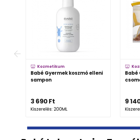
Kozmetikum
Der
tria
Babé Gyermek testápoló
Babé 
atópiás bőrre
Balm 
8 592
Ft
3 39
Kiszerelés: 200ML
Kiszere