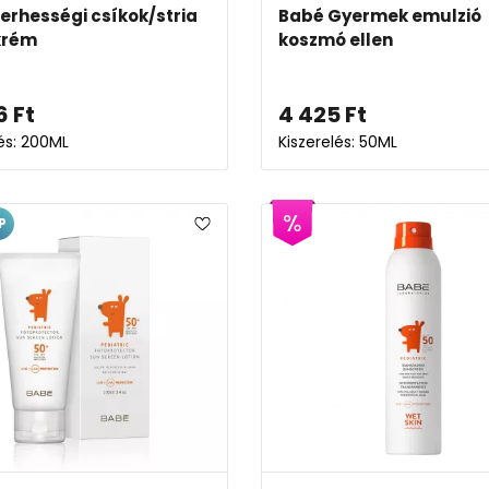
erhességi csíkok/stria
Babé Gyermek emulzió
 krém
koszmó ellen
6
Ft
4 425
Ft
lés: 200ML
Kiszerelés: 50ML
P