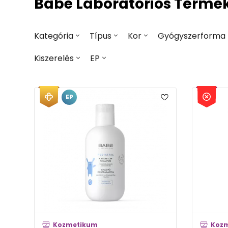
Babé Laboratorios Termé
Kategória
Típus
Kor
Gyógyszerforma
Kiszerelés
EP
EP
Kozmetikum
Koz