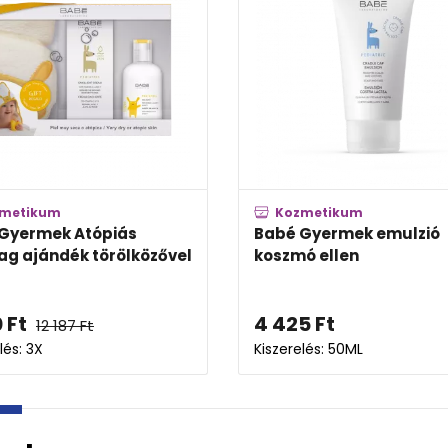
mokozmetikum
Kozmetikum
Sun Lip & Cheek Color
Babé Gyermek fürdető 
SPF 50 Pink
atópiás bőrre
4
Ft
6 589
Ft
4 848
Ft
lés: 20ML
Kiszerelés: 200ML