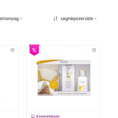
atóanyag
Legnépszerűbb
Kozmetikum