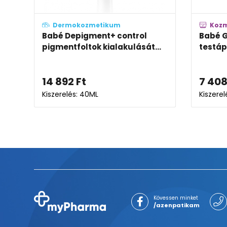
Dermokozmetikum
Koz
Babé Depigment+ control
Babé G
pigmentfoltok kialakulását...
testáp
14 892
Ft
7 40
Kiszerelés: 40ML
Kiszere
Kövessen minket
/azenpatikam