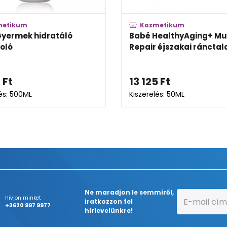
metikum
Kozmetikum
yermek hidratáló
Babé HealthyAging+ Mul
oló
Repair éjszakai ránctala
8
Ft
13 125
Ft
lés: 500ML
Kiszerelés: 50ML
Ne maradjon le semmiről,
Hívjon minket
iratkozzon fel
+3620 997 9977
hírlevelünkre!