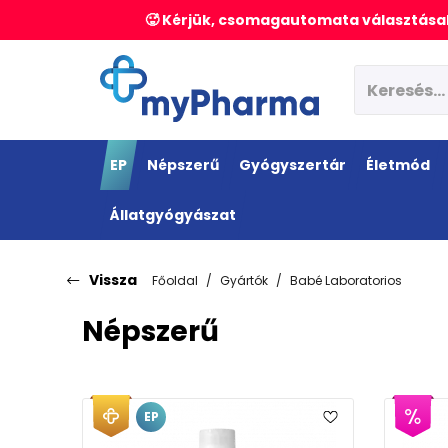
🥵 Kérjük, csomagautomata választásak
EP
Népszerű
Gyógyszertár
Életmód
Állatgyógyászat
Vissza
Főoldal
Gyártók
Babé Laboratorios
Népszerű
EP