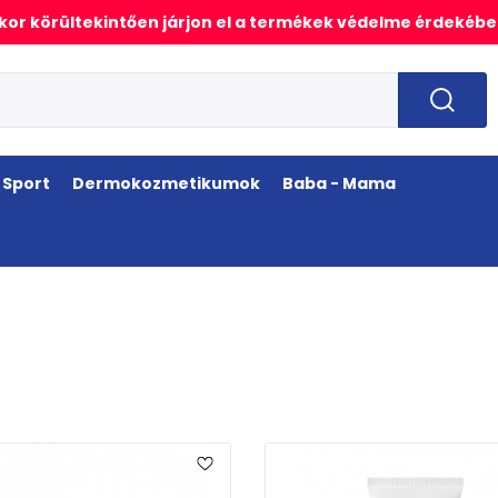
or körültekintően járjon el a termékek védelme érdekébe
Sport
Dermokozmetikumok
Baba - Mama
EP