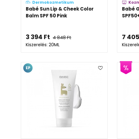
Dermokozmetikum
Koz
Babé Sun Lip & Cheek Color
Babé G
Balm SPF 50 Pink
SPF50
3 394
Ft
7 40
4 848
Ft
Kiszerelés: 20ML
Kiszerel
EP