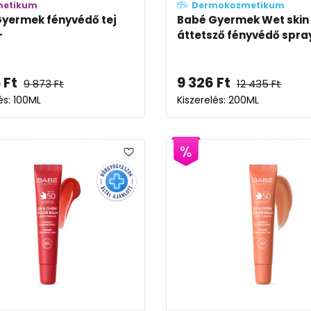
metikum
Dermokozmetikum
yermek fényvédő tej
Babé Gyermek Wet skin
+
áttetsző fényvédő spray
5
Ft
9 326
Ft
9 873
Ft
12 435
Ft
és: 100ML
Kiszerelés: 200ML