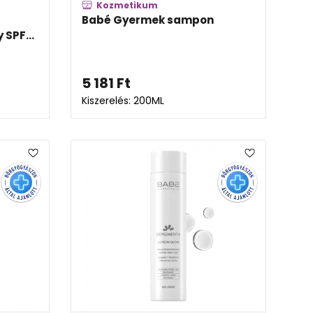
Kozmetikum
Babé Gyermek sampon
 SPF...
5 181
Ft
Kiszerelés: 200ML