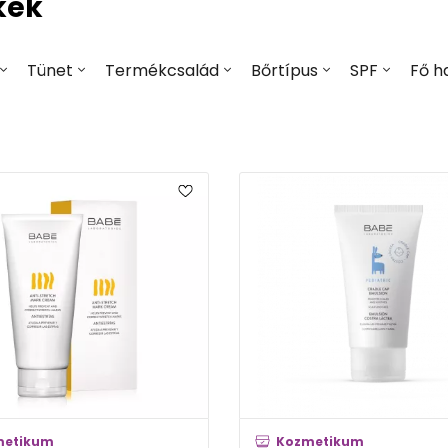
kek
Tünet
Termékcsalád
Bőrtípus
SPF
Fő h
metikum
Kozmetikum