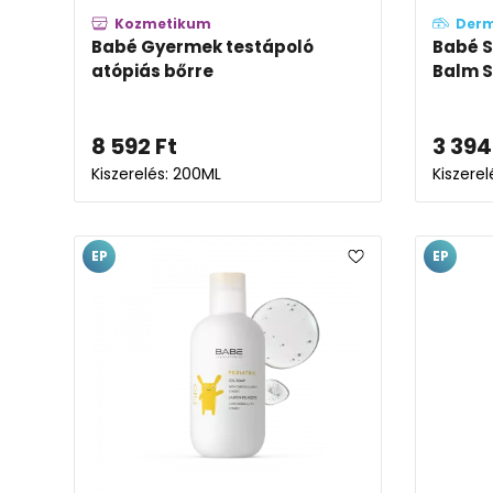
Kozmetikum
Der
Babé Gyermek testápoló
Babé S
atópiás bőrre
Balm S
8 592
Ft
3 394
Kiszerelés: 200ML
Kiszerel
EP
EP