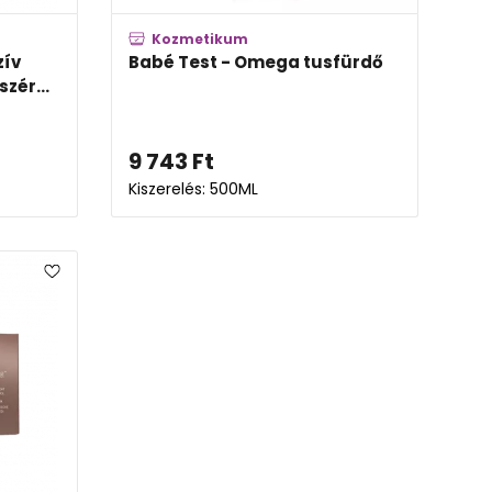
Kozmetikum
zív
Babé Test - Omega tusfürdő
zér...
9 743
Ft
Kiszerelés: 500ML