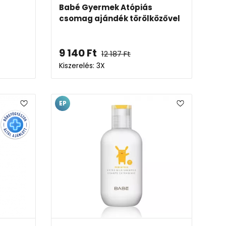
Babé Gyermek Atópiás
csomag ajándék törölközővel
9 140
Ft
12 187
Ft
Kiszerelés: 3X
EP