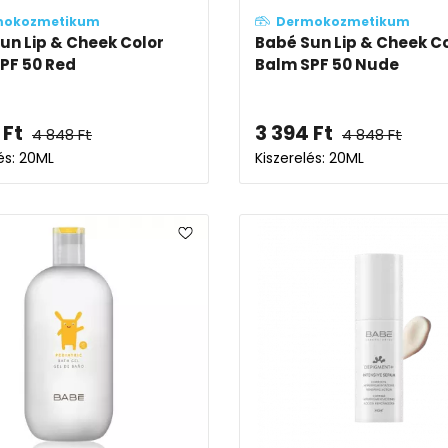
mokozmetikum
Dermokozmetikum
un Lip & Cheek Color
Babé Sun Lip & Cheek C
PF 50 Red
Balm SPF 50 Nude
Ft
3 394
Ft
4 848
Ft
4 848
Ft
és: 20ML
Kiszerelés: 20ML