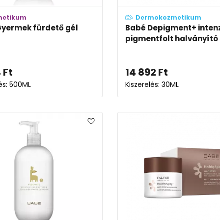
metikum
Dermokozmetikum
yermek fürdető gél
Babé Depigment+ inten
pigmentfolt halványító s
4
Ft
14 892
Ft
lés: 500ML
Kiszerelés: 30ML