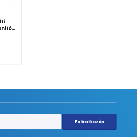
ti
nító...
Feliratkozás