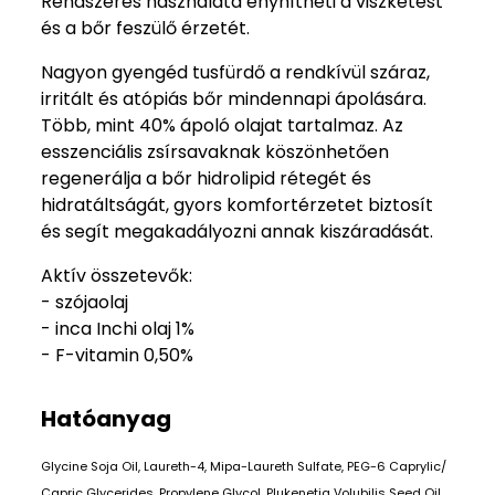
Rendszeres használata enyhítheti a viszketést
és a bőr feszülő érzetét.
Nagyon gyengéd tusfürdő a rendkívül száraz,
irritált és atópiás bőr mindennapi ápolására.
Több, mint 40% ápoló olajat tartalmaz. Az
esszenciális zsírsavaknak köszönhetően
regenerálja a bőr hidrolipid rétegét és
hidratáltságát, gyors komfortérzetet biztosít
és segít megakadályozni annak kiszáradását.
Aktív összetevők:
- szójaolaj
- inca Inchi olaj 1%
- F-vitamin 0,50%
Hatóanyag
Glycine Soja Oil, Laureth-4, Mipa-Laureth Sulfate, PEG-6 Caprylic/​
Capric Glycerides, Propylene Glycol, Plukenetia Volubilis Seed Oil,