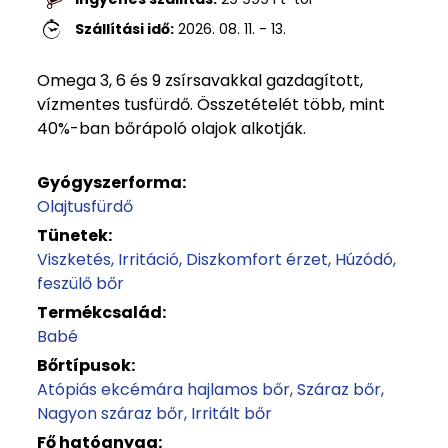
Szállítási idő:
2026. 08. 11. - 13.
Omega 3, 6 és 9 zsírsavakkal gazdagított,
vízmentes tusfürdő. Összetételét több, mint
40%-ban bőrápoló olajok alkotják.
Gyógyszerforma:
Olajtusfürdő
Tünetek:
Viszketés
Irritáció
Diszkomfort érzet
Húzódó,
feszülő bőr
Termékcsalád:
Babé
Bőrtípusok:
Atópiás ekcémára hajlamos bőr
Száraz bőr
Nagyon száraz bőr
Irritált bőr
Fő hatóanyag: