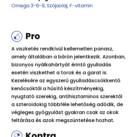
Omega 3-6-9
Szójaolaj
F-vitamin
Pro
A viszketés rendkívül kellemetlen panasz,
amely általában a bőrön jelentkezik. Azonban,
bizonyos nyálkahártyát érintő gyulladás
esetén viszkethet a torok és a garat is.
Kezelésére az egyszerű gyulladáscsökkentő
kenőcsöktől a hűsítő készítményekig,
nyugtató szerekig, antihisztaminos szerektől
a szteroidokig többféle lehetőség adódik, de
végleges gyógyulást gyakran csak az okok
feltárása és azok megszüntetése hozhat.
Kontra