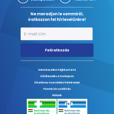
Ne maradjon le semmiről,
iratkozzon fel hírlevelünkre!
Feliratkozás
Adatkezelési tájékoztató
Sütikezelés a honlapon
Általános Szerződési Feltételek
Fizetés és szállítás
Rólunk