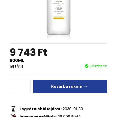
9 743
Ft
500ML
Készleten
19
Ft
/ml
Kosárba rakom
Legközelebbi lejárat:
2030. 01. 30.
Ingyenes szállítás:
29 999
Ft
-tól