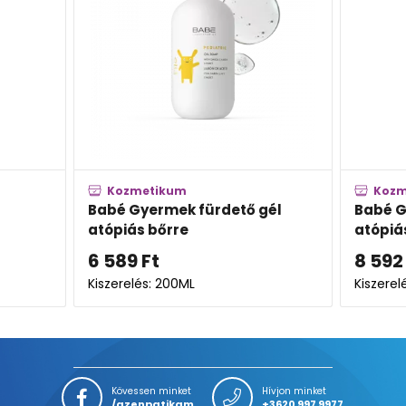
Kozmetikum
dető gél
Babé Gyermek testápoló
atópiás bőrre
8 592
Ft
Kiszerelés: 200ML
K
Kövessen minket
Hívjon minket
/azenpatikam
+3620 997 9977