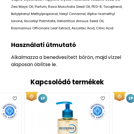
Zea Mays Oil, Parfum, Rosa Moschata Seed Oil, PEG-8, Tocopherol,
Butylphenyl Methylpropional, Hexyl Cinnamal, Alpha-Isomethyl
Ionone, Ascorbyl Palmitate, Helianthus Annuus Seed Oil,
Rosmarinus Officinalis Leaf Extract, Ascorbic Acid, Citric Acid
Használati útmutató
Alkalmazza a benedvesített bőrön, majd vízzel
alaposan öblítse le.
Kapcsolódó termékek
EP