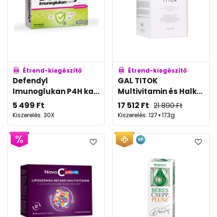
Étrend-kiegészítő
Étrend-kiegészítő
Defendyl
GAL TITOK
Imunoglukan P4H ka...
Multivitamin és Halk...
5 499
Ft
17 512
Ft
21 890
Ft
Kiszerelés: 30X
Kiszerelés: 127+173g
EP