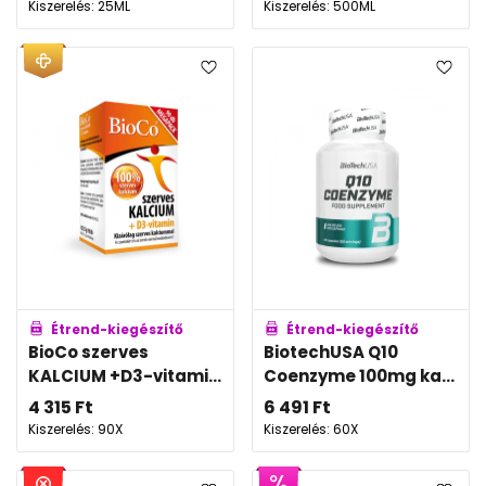
Kiszerelés: 25ML
Kiszerelés: 500ML
Étrend-kiegészítő
Étrend-kiegészítő
BioCo szerves
BiotechUSA Q10
KALCIUM +D3-vitami...
Coenzyme 100mg ka...
4 315
Ft
6 491
Ft
Kiszerelés: 90X
Kiszerelés: 60X