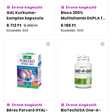
Étrend-kiegészítő
Étrend-kiegészítő
GAL Kurkuma-
Bioco 200%
komplex kapszula
Multivitamin DUPLA f...
6 712
Ft
6 195
Ft
8 390
Ft
Kiszerelés: 60X
Kiszerelés: 100X
Étrend-kiegészítő
Étrend-kiegészítő
Béres Porcerő HYAL-
BioTechUSA One-A-