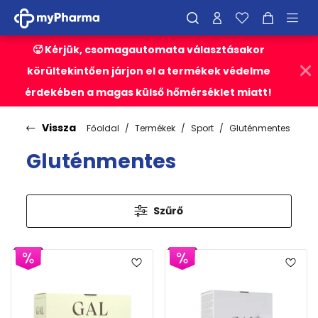
🥵 Kérjük, csomagautomata választásakor
körültekintően járjon el a termékek védelme
érdekében a magas külső hőmérséklet miatt!
Vissza
Főoldal
Termékek
Sport
Gluténmentes
Gluténmentes
Szűrő