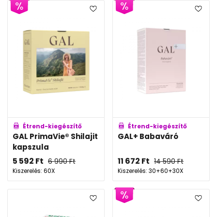
Étrend-kiegészítő
Étrend-kiegészítő
GAL PrimaVie® Shilajit
GAL+ Babaváró
kapszula
5 592
Ft
11 672
Ft
6 990
Ft
14 590
Ft
Kiszerelés: 60X
Kiszerelés: 30+60+30X