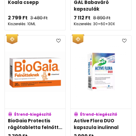
Koala csepp
GAL Babaváró
kapszulák
2 799
Ft
7 112
Ft
3 480
Ft
8 890
Ft
Kiszerelés: 10ML
Kiszerelés: 30+60+30X
Étrend-kiegészítő
Étrend-kiegészítő
BioGaia Protectis
Active Flora DUO
rágótabletta felnőtt...
kapszula inulinnal