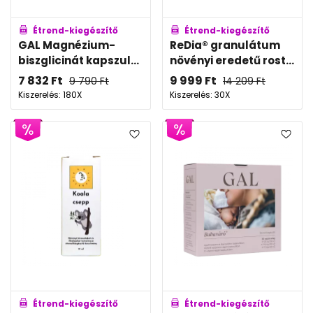
Étrend-kiegészítő
Étrend-kiegészítő
GAL Magnézium-
ReDia® granulátum
biszglicinát kapszul...
növényi eredetű rost...
7 832
Ft
9 999
Ft
9 790
Ft
14 209
Ft
Kiszerelés: 180X
Kiszerelés: 30X
Étrend-kiegészítő
Étrend-kiegészítő