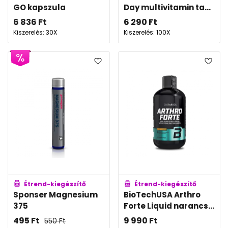
GO kapszula
Day multivitamin ta...
6 836
Ft
6 290
Ft
Kiszerelés: 30X
Kiszerelés: 100X
Étrend-kiegészítő
Étrend-kiegészítő
Sponser Magnesium
BioTechUSA Arthro
375
Forte Liquid narancs...
495
Ft
9 990
Ft
550
Ft