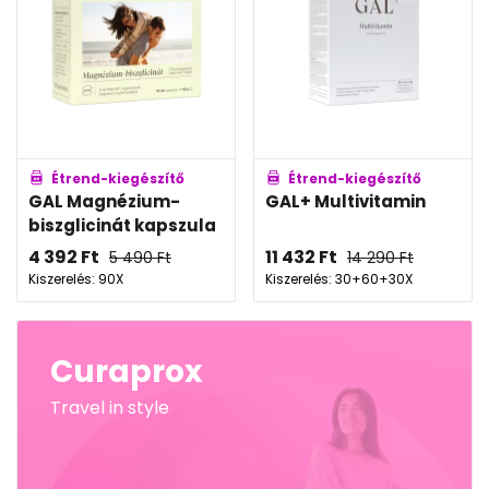
Étrend-kiegészítő
Étrend-kiegészítő
GAL Magnézium-
GAL+ Multivitamin
biszglicinát kapszula
4 392
Ft
11 432
Ft
5 490
Ft
14 290
Ft
Kiszerelés: 90X
Kiszerelés: 30+60+30X
Curaprox
Travel in style