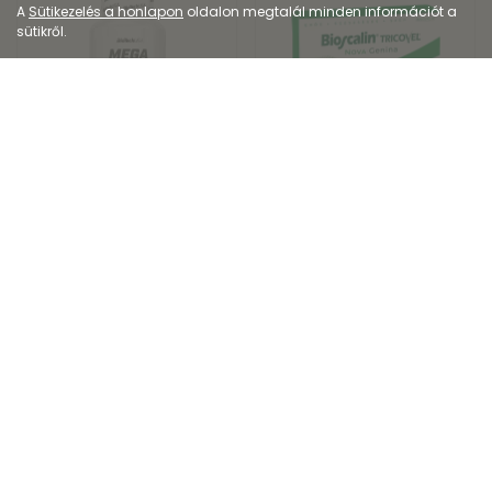
A
Sütikezelés a honlapon
oldalon megtalál minden információt a
sütikről.
Étrend-kiegészítő
Étrend-kiegészítő
BioTechUSA Mega
Bioscalin TRICOVEL
Omega 3 kapszula
NOVA-Genina tablet...
4 890
Ft
-tól
8 358
Ft
-tól
Kiszerelés: 90X-180X
Kiszerelés: 30X-60X