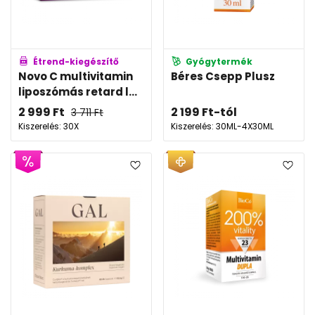
Étrend-kiegészítő
Gyógytermék
Novo C multivitamin
Béres Csepp Plusz
liposzómás retard l...
2 999
Ft
2 199
Ft
-tól
3 711
Ft
Kiszerelés: 30X
Kiszerelés: 30ML-4X30ML