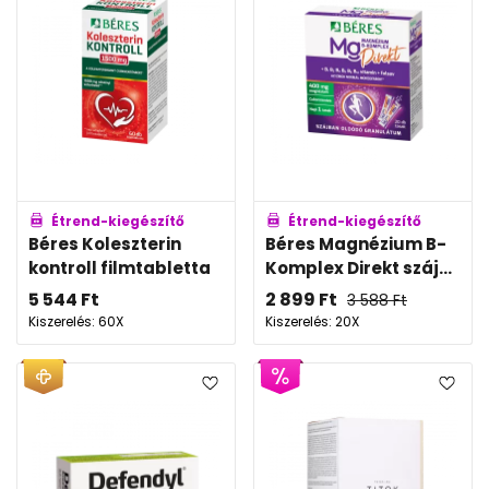
Étrend-kiegészítő
Étrend-kiegészítő
Béres Koleszterin
Béres Magnézium B-
kontroll filmtabletta
Komplex Direkt száj...
5 544
Ft
2 899
Ft
3 588
Ft
Kiszerelés: 60X
Kiszerelés: 20X