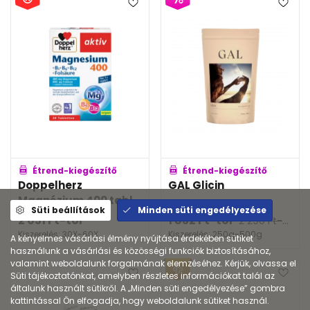
Étrend-kiegészítő
Étrend-kiegészítő
Doppelherz
GAL Glicin
Magnézium 400 tabl...
Süti beállítások
Minden süti engedélyezése
2 651
Ft
-tól
1 832
Ft
-tól
2 290
Ft
-tól
Kiszerelés: 30X-60X
Kiszerelés: 250g-500g
A kényelmes vásárlási élmény nyújtása érdekében sütiket
használunk a vásárlási és közösségi funkciók biztosításához,
valamint weboldalunk forgalmának elemzéséhez. Kérjük, olvassa el
Süti tájékoztatónkat, amelyben részletes információkat talál az
általunk használt sütikről. A „Minden süti engedélyezése” gombra
kattintással Ön elfogadja, hogy weboldalunk sütiket használ.