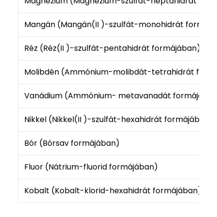
Magnézium (Magnézium-szulfát-heptahidrát for
Mangán (Mangán(II )-szulfát-monohidrát formáj
Réz (Réz(II )-szulfát-pentahidrát formájában)
Molibdén (Ammónium-molibdát-tetrahidrát form
Vanádium (Ammónium- metavanadát formájába
Nikkel (Nikkel(II )-szulfát-hexahidrát formájában)
Bór (Bórsav formájában)
Fluor (Nátrium-fluorid formájában)
Kobalt (Kobalt-klorid-hexahidrát formájában)