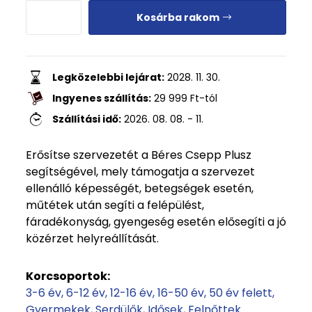
Kosárba rakom
Legközelebbi lejárat:
2028. 11. 30.
Ingyenes szállítás:
29 999
Ft
-tól
Szállítási idő:
2026. 08. 08. - 11.
Erősítse szervezetét a Béres Csepp Plusz
segítségével, mely támogatja a szervezet
ellenálló képességét, betegségek esetén,
műtétek után segíti a felépülést,
fáradékonyság, gyengeség esetén elősegíti a jó
közérzet helyreállítását.
Korcsoportok:
3-6 év
6-12 év
12-16 év
16-50 év
50 év felett
Gyermekek
Serdülők
Idősek
Felnőttek