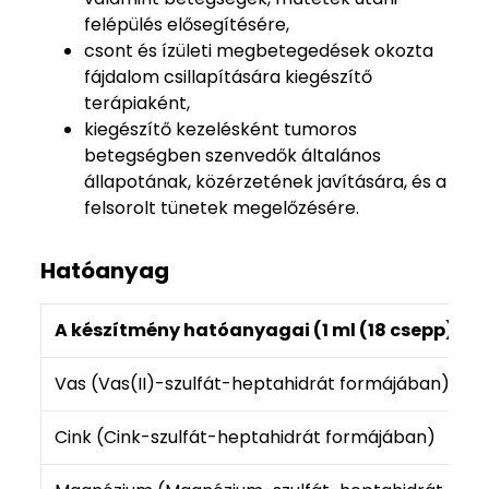
felépülés elősegítésére,
csont és ízületi megbetegedések okozta
fájdalom csillapítására kiegészítő
terápiaként,
kiegészítő kezelésként tumoros
betegségben szenvedők általános
állapotának, közérzetének javítására, és a
felsorolt tünetek megelőzésére.
Hatóanyag
A készítmény hatóanyagai (1 ml (18 csepp) viz
Vas (Vas(II)-szulfát-heptahidrát formájában)
Cink (Cink-szulfát-heptahidrát formájában)