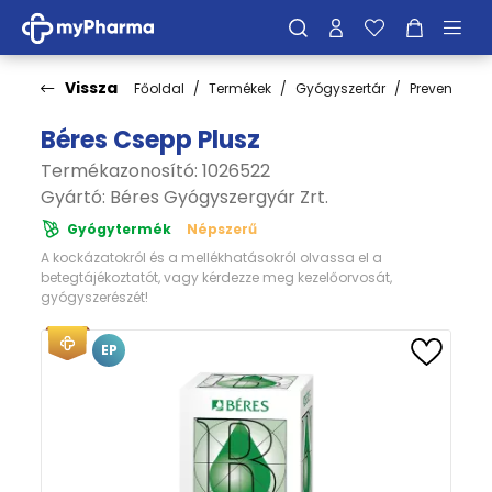
Vissza
Főoldal
Termékek
Gyógyszertár
Prevenció
Béres Csepp Plusz
Termékazonosító: 1026522
Gyártó:
Béres Gyógyszergyár Zrt.
Gyógytermék
Népszerű
A kockázatokról és a mellékhatásokról olvassa el a
betegtájékoztatót, vagy kérdezze meg kezelőorvosát,
gyógyszerészét!
EP