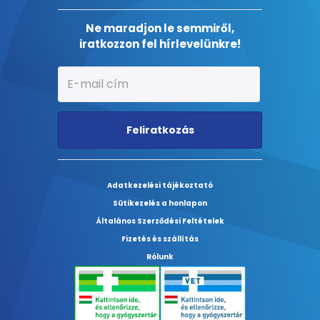
Ne maradjon le semmiről,
iratkozzon fel hírlevelünkre!
Feliratkozás
Adatkezelési tájékoztató
Sütikezelés a honlapon
Általános Szerződési Feltételek
Fizetés és szállítás
Rólunk