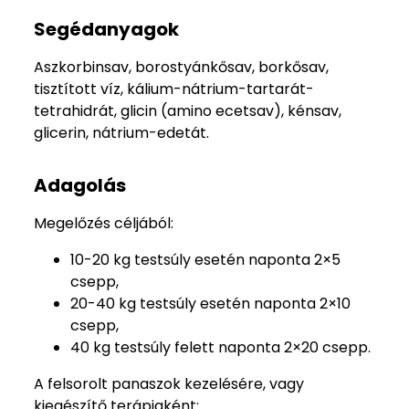
Segédanyagok
Aszkorbinsav, borostyánkősav, borkősav,
tisztított víz, kálium-nátrium-tartarát-
tetrahidrát, glicin (amino ecetsav), kénsav,
glicerin, nátrium-edetát.
Adagolás
Megelőzés céljából:
10-20 kg testsúly esetén naponta 2×5
csepp,
20-40 kg testsúly esetén naponta 2×10
csepp,
40 kg testsúly felett naponta 2×20 csepp.
A felsorolt panaszok kezelésére, vagy
kiegészítő terápiaként: