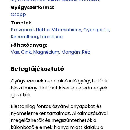
Gyógyszerforma:
Csepp
Tünetek:
Prevenció
Nátha
Vitaminhiány
Gyengeség
Kimerültség, fáradtság
Fő hatóanyag:
Vas
Cink
Magnézium
Mangán
Réz
Betegtájékoztató
Gyógyszernek nem minősülő gyógyhatású
készítmény. Hatását kísérleti eredmények
igazolják.
Élettanilag fontos ásványi anyagokat és
nyomelemeket tartalmaz. Alkalmazásával
megelőzhetők és megszüntethetők a
különböző elemek hiánya miatt kialakuló