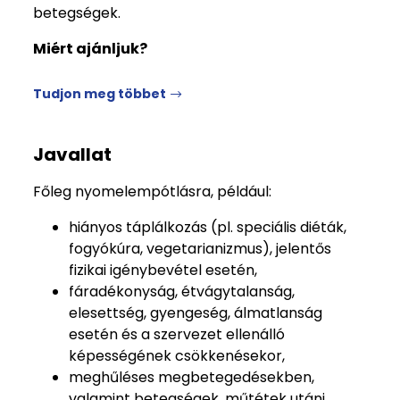
betegségek.
Miért ajánljuk?
Tudjon meg többet
Javallat
Főleg nyomelempótlásra, például:
hiányos táplálkozás (pl. speciális diéták,
fogyókúra, vegetarianizmus), jelentős
fizikai igénybevétel esetén,
fáradékonyság, étvágytalanság,
elesettség, gyengeség, álmatlanság
esetén és a szervezet ellenálló
képességének csökkenésekor,
meghűléses megbetegedésekben,
valamint betegségek, műtétek utáni