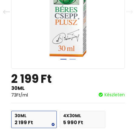
2 199
Ft
30ML
Készleten
73
Ft
/ml
30ML
4X30ML
2 199
Ft
5 990
Ft