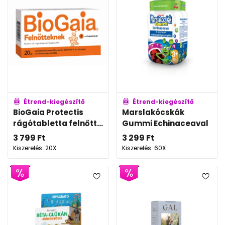
Étrend-kiegészítő
Étrend-kiegészítő
BioGaia Protectis
Marslakócskák
rágótabletta felnőtt...
Gummi Echinaceaval
3 799
Ft
3 299
Ft
Kiszerelés: 20X
Kiszerelés: 60X