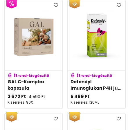
Étrend-kiegészítő
Étrend-kiegészítő
GAL C-Komplex
Defendyl
kapszula
Imunoglukan P4H ju...
3 672
Ft
5 499
Ft
4 590
Ft
Kiszerelés: 90X
Kiszerelés: 120ML