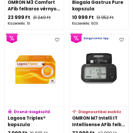
OMRON M3 Comfort
Biogaia Gastrus Pure
AFib felkaros vérnyo...
kapszula
23 999
Ft
10 999
Ft
31 249
Ft
13 952
Ft
Kiszerelés: 1X
Kiszerelés: 60X
Gyógyszerész tipp
Étrend-kiegészítő
Diagnosztikai eszköz
Lagosa Triplex®
OMRON M7 Intelli IT
kapszula
Intellisense AFib felk...