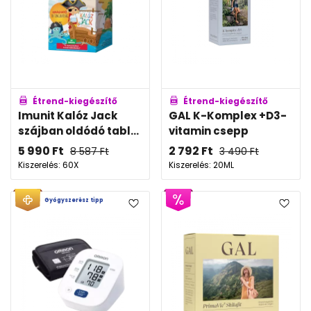
Étrend-kiegészítő
Étrend-kiegészítő
Imunit Kalóz Jack
GAL K-Komplex +D3-
szájban oldódó tabl...
vitamin csepp
5 990
Ft
2 792
Ft
8 587
Ft
3 490
Ft
Kiszerelés: 60X
Kiszerelés: 20ML
Gyógyszerész tipp