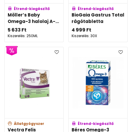
Étrend-kiegészítő
Étrend-kiegészítő
Möller’s Baby
BioGaia Gastrus Total
Omega-3 halolaj A-...
rágótabletta
5 633
Ft
4 999
Ft
Kiszerelés: 250ML
Kiszerelés: 30X
Állatgyógyszer
Étrend-kiegészítő
Vectra Felis
Béres Omega-3