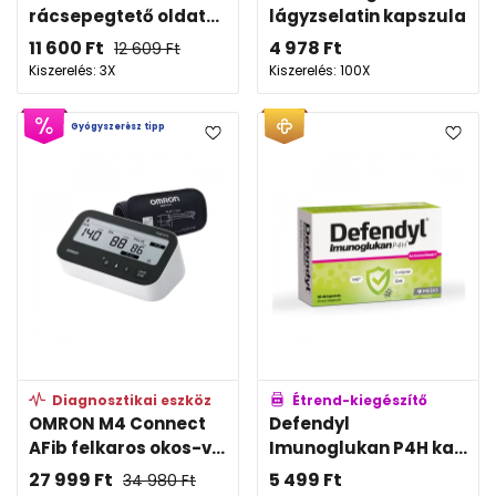
rácsepegtető oldat...
lágyzselatin kapszula
11 600
Ft
4 978
Ft
12 609
Ft
Kiszerelés: 3X
Kiszerelés: 100X
Gyógyszerész tipp
Diagnosztikai eszköz
Étrend-kiegészítő
OMRON M4 Connect
Defendyl
AFib felkaros okos-v...
Imunoglukan P4H ka...
27 999
Ft
5 499
Ft
34 980
Ft