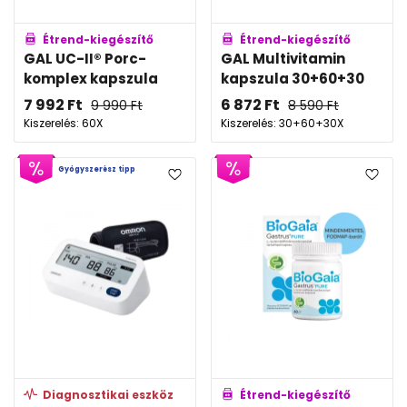
Étrend-kiegészítő
Étrend-kiegészítő
GAL UC-II® Porc-
GAL Multivitamin
komplex kapszula
kapszula 30+60+30
7 992
Ft
6 872
Ft
9 990
Ft
8 590
Ft
Kiszerelés: 60X
Kiszerelés: 30+60+30X
Gyógyszerész tipp
Diagnosztikai eszköz
Étrend-kiegészítő