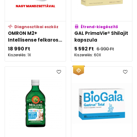
Diagnosztikai eszköz
Étrend-kiegészítő
OMRON M2+
GAL PrimaVie® Shilajit
Intellisense felkaros...
kapszula
18 990
Ft
5 592
Ft
6 990
Ft
Kiszerelés: 1X
Kiszerelés: 60X