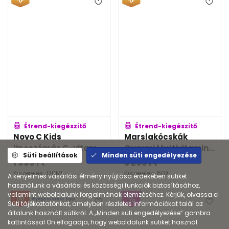
Étrend-kiegészítő
Étrend-kiegészítő
Novo C Kids
Marslakócskák
liposzómás C-vitam...
Gummi Multivitamin...
Süti beállítások
Minden süti engedélyezése
1 999
Ft
3 299
Ft
Kiszerelés: 120ML
Kiszerelés: 60X
A kényelmes vásárlási élmény nyújtása érdekében sütiket
használunk a vásárlási és közösségi funkciók biztosításához,
valamint weboldalunk forgalmának elemzéséhez. Kérjük, olvassa el
Gyógyszerész tipp
Süti tájékoztatónkat, amelyben részletes információkat talál az
általunk használt sütikről. A „Minden süti engedélyezése” gombra
kattintással Ön elfogadja, hogy weboldalunk sütiket használ.