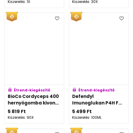
Kiszerelés: 1X
Kiszerelés: 30X
Étrend-kiegészítő
Étrend-kiegészítő
BioCo Cordyceps 400
Defendyl
hernyógomba kivon...
Imunoglukan P4H F...
5 819
Ft
5 499
Ft
Kiszerelés: 90X
Kiszerelés: 100ML