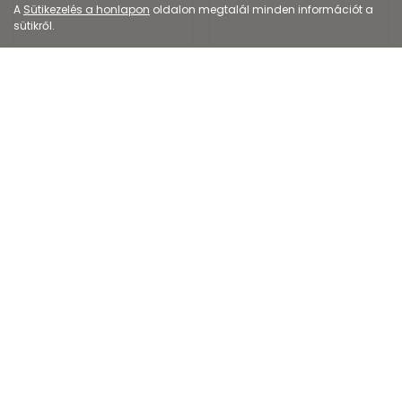
A
Sütikezelés a honlapon
oldalon megtalál minden információt a
sütikről.
Diagnosztikai eszköz
Étrend-kiegészítő
OMRON M2 Basic
Novo C multivitamin
Intellisense felkaros...
liposzómás retard l...
19 990
Ft
2 999
Ft
3 711
Ft
Kiszerelés: 1X
Kiszerelés: 30X
EP