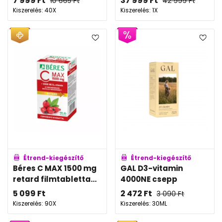
7 999
Ft
37 999
Ft
10 665
Ft
42 999
Ft
Kiszerelés: 40X
Kiszerelés: 1X
Étrend-kiegészítő
Étrend-kiegészítő
Béres C MAX 1500 mg
GAL D3-vitamin
retard filmtabletta...
4000NE csepp
5 099
Ft
2 472
Ft
3 090
Ft
Kiszerelés: 90X
Kiszerelés: 30ML