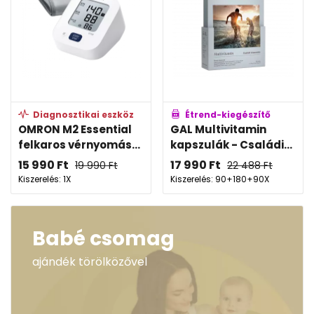
Diagnosztikai eszköz
Étrend-kiegészítő
OMRON M2 Essential
GAL Multivitamin
felkaros vérnyomás...
kapszulák - Családi...
15 990
Ft
17 990
Ft
19 990
Ft
22 488
Ft
Kiszerelés: 1X
Kiszerelés: 90+180+90X
Babé csomag
ajándék törölközővel