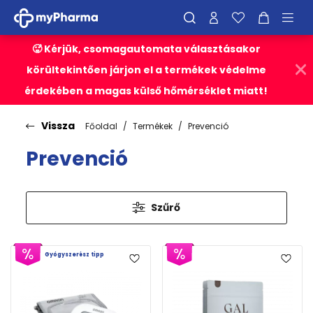
🥵 Kérjük, csomagautomata választásakor
körültekintően járjon el a termékek védelme
érdekében a magas külső hőmérséklet miatt!
Vissza
Főoldal
Termékek
Prevenció
Prevenció
Szűrő
Gyógyszerész tipp