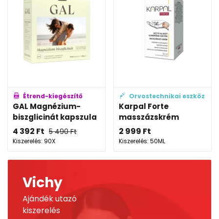
Étrend-kiegészítő
Orvostechnikai eszköz
GAL Magnézium-
Karpal Forte
biszglicinát kapszula
masszázskrém
4 392
Ft
2 999
Ft
5 490
Ft
Kiszerelés: 90X
Kiszerelés: 50ML
Vichy
Ajándék utazó
kiszerelés