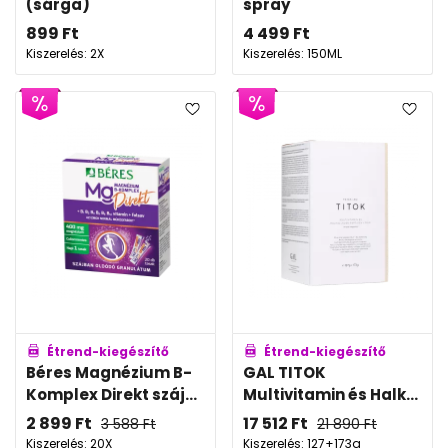
(sárga)
spray
899
Ft
4 499
Ft
Kiszerelés: 2X
Kiszerelés: 150ML
Étrend-kiegészítő
Étrend-kiegészítő
Béres Magnézium B-
GAL TITOK
Komplex Direkt száj...
Multivitamin és Halk...
2 899
Ft
17 512
Ft
3 588
Ft
21 890
Ft
Kiszerelés: 20X
Kiszerelés: 127+173g