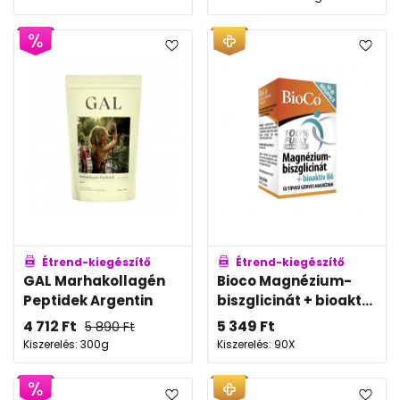
Étrend-kiegészítő
Étrend-kiegészítő
GAL Marhakollagén
Bioco Magnézium-
Peptidek Argentin
biszglicinát + bioakt...
4 712
Ft
5 349
Ft
5 890
Ft
Kiszerelés: 300g
Kiszerelés: 90X