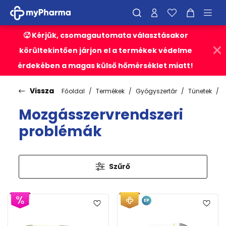
🥵 Kérjük, csomagautomata választásakor
körültekintően járjon el a termékek védelme
érdekében a magas külső hőmérséklet miatt!
Vissza
Főoldal
Termékek
Gyógyszertár
Tünetek
Mozgásszervrendszeri
problémák
Szűrő
EP