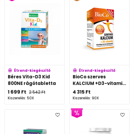
Étrend-kiegészítő
Étrend-kiegészítő
Béres Vita-D3 Kid
BioCo szerves
800NE rágótabletta
KALCIUM +D3-vitami...
1 699
Ft
4 315
Ft
2 542
Ft
Kiszerelés: 50X
Kiszerelés: 90X