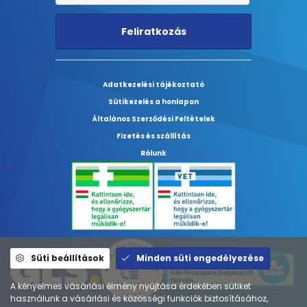
Feliratkozás
Adatkezelési tájékoztató
Sütikezelés a honlapon
Általános Szerződési Feltételek
Fizetés és szállítás
Rólunk
Süti beállítások
Minden süti engedélyezése
A kényelmes vásárlási élmény nyújtása érdekében sütiket
használunk a vásárlási és közösségi funkciók biztosításához,