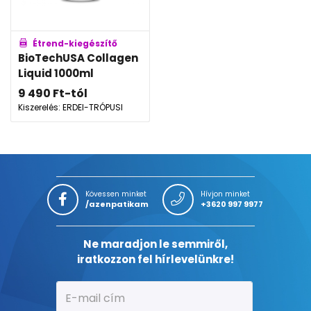
Étrend-kiegészítő
BioTechUSA Collagen
Liquid 1000ml
9 490
Ft
-tól
Kiszerelés: ERDEI-TRÓPUSI
Kövessen minket
Hívjon minket
/azenpatikam
+3620 997 9977
Ne maradjon le semmiről,
iratkozzon fel hírlevelünkre!