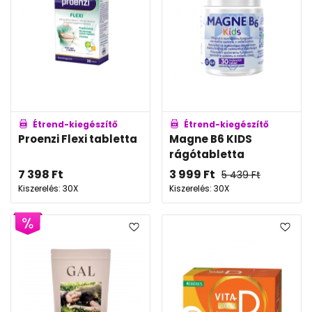
Étrend-kiegészítő
Étrend-kiegészítő
Proenzi Flexi tabletta
Magne B6 KIDS
rágótabletta
7 398
Ft
3 999
Ft
5 439
Ft
Kiszerelés: 30X
Kiszerelés: 30X