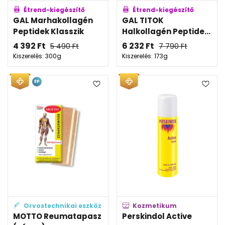
Étrend-kiegészítő
Étrend-kiegészítő
GAL Marhakollagén
GAL TITOK
Peptidek Klasszik
Halkollagén Peptide...
4 392
Ft
6 232
Ft
5 490
Ft
7 790
Ft
Kiszerelés: 300g
Kiszerelés: 173g
EP
Orvostechnikai eszköz
Kozmetikum
MOTTO Reumatapasz
Perskindol Active