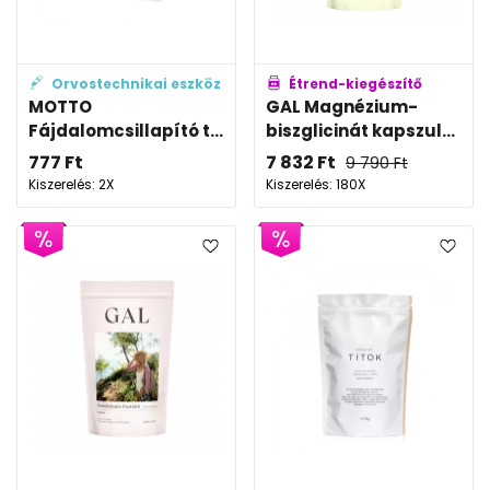
Orvostechnikai eszköz
Étrend-kiegészítő
MOTTO
GAL Magnézium-
Fájdalomcsillapító t...
biszglicinát kapszul...
777
Ft
7 832
Ft
9 790
Ft
Kiszerelés: 2X
Kiszerelés: 180X