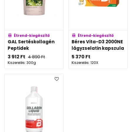
Étrend-kiegészítő
Étrend-kiegészítő
GAL Sertéskollagén
Béres Vita-D3 2000NE
Peptidek
lágyzselatin kapszula
3 912
Ft
5 370
Ft
4 890
Ft
Kiszerelés: 300g
Kiszerelés: 120X