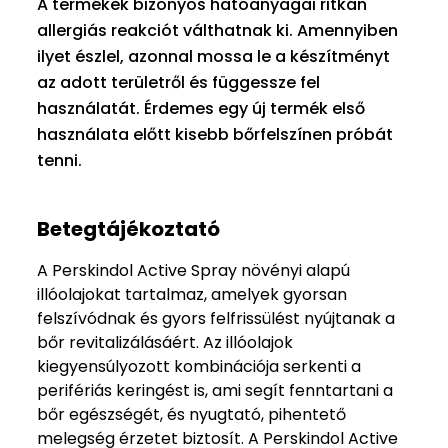
A termékek bizonyos hatóanyagai ritkán
allergiás reakciót válthatnak ki. Amennyiben
ilyet észlel, azonnal mossa le a készítményt
az adott területről és függessze fel
használatát. Érdemes egy új termék első
használata előtt kisebb bőrfelszínen próbát
tenni.
Betegtájékoztató
A Perskindol Active Spray növényi alapú
illóolajokat tartalmaz, amelyek gyorsan
felszívódnak és gyors felfrissülést nyújtanak a
bőr revitalizálásáért. Az illóolajok
kiegyensúlyozott kombinációja serkenti a
perifériás keringést is, ami segít fenntartani a
bőr egészségét, és nyugtató, pihentető
melegség érzetet biztosít. A Perskindol Active