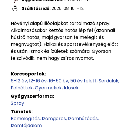
Szállítási idő:
2026. 08. 10. - 12.
Növényi alapú illóolajokat tartalmazó spray.
Alkalmazásakor kettős hatás lép fel (azonnali
hűsítő hatás, majd gyorsan felmelegít és
megnyugtat). Fizikai és sporttevékenység előtt
és után, izmok és ízületek számára. Gyorsan
felszívódik, nem hagy zsíros nyomot.
Korcsoportok:
6-12 év
12-16 év
16-50 év
50 év felett
Serdülők
Felnőttek
Gyermekek
Idősek
Gyógyszerforma:
Spray
Tünetek:
Bemelegítés
Izomgörcs
Izomhúzódás
Izomfájdalom