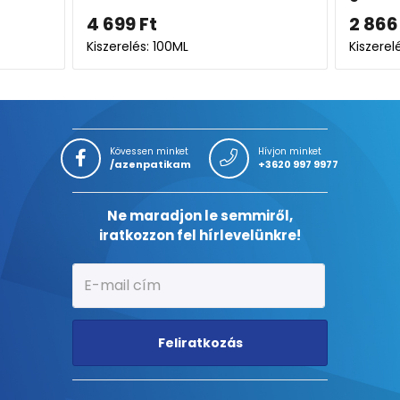
9
Ft
2 866
Ft
és: 100ML
Kiszerelés: 200ML
Kövessen minket
Hívjon minket
/azenpatikam
+3620 997 9977
Ne maradjon le semmiről,
iratkozzon fel hírlevelünkre!
Feliratkozás