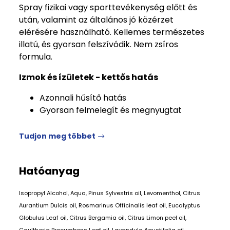
Spray fizikai vagy sporttevékenység előtt és
után, valamint az általános jó közérzet
elérésére használható. Kellemes természetes
illatú, és gyorsan felszívódik. Nem zsíros
formula.
Izmok és ízületek - kettős hatás
Azonnali hűsítő hatás
Gyorsan felmelegít és megnyugtat
Tudjon meg többet
Hatóanyag
Isopropyl Alcohol, Aqua, Pinus Sylvestris oil, Levomenthol, Citrus
Aurantium Dulcis oil, Rosmarinus Officinalis leaf oil, Eucalyptus
Globulus Leaf oil, Citrus Bergamia oil, Citrus Limon peel oil,