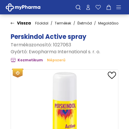
Vissza
Főoldal
Termékek
Életmód
Megoldások
C
Perskindol Active spray
Termékazonosító: 1027063
Gyártó:
Ewopharma International s. r. o.
Kozmetikum
Népszerű