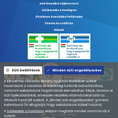
Adatkezelési tájékoztató
Sütikezelés a honlapon
Általános Szerződési Feltételek
Fizetés és szállítás
Rólunk
Süti beállítások
Minden süti engedélyezése
A kényelmes vásárlási élmény nyújtása érdekében sütiket
használunk a vásárlási és közösségi funkciók biztosításához,
valamint weboldalunk forgalmának elemzéséhez. Kérjük, olvassa el
Süti tájékoztatónkat, amelyben részletes információkat talál az
általunk használt sütikről. A „Minden süti engedélyezése” gombra
© 2026 ⚕︎ Minden jog fenntartva ⚕︎ mypharma.hu
kattintással Ön elfogadja, hogy weboldalunk sütiket használ.
A
Sütikezelés a honlapon
oldalon megtalál minden információt a
sütikről.