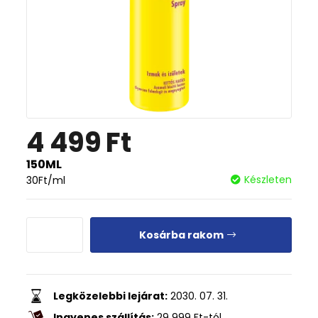
4 499
Ft
150ML
Készleten
30
Ft
/ml
Kosárba rakom
Legközelebbi lejárat:
2030. 07. 31.
Ingyenes szállítás:
29 999
Ft
-tól