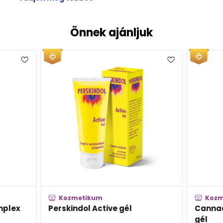
Önnek ajánljuk
metikum
Kozmetikum
ndol Active gél
Cannaderm Mentholka hű
gél