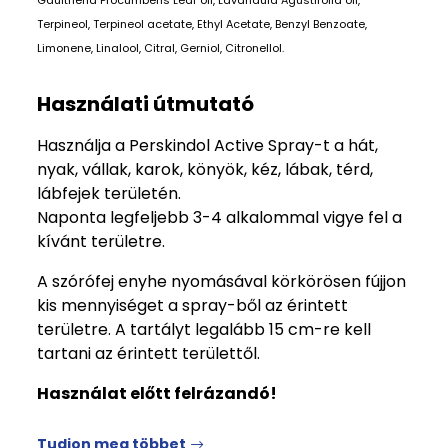
Gaultheria Procumbens Leaf oil, Lavandula Agustifolia oil,
Terpineol, Terpineol acetate, Ethyl Acetate, Benzyl Benzoate,
Limonene, Linalool, Citral, Gerniol, Citronellol.
Használati útmutató
Használja a Perskindol Active Spray-t a hát,
nyak, vállak, karok, könyök, kéz, lábak, térd,
lábfejek területén.
Naponta legfeljebb 3-4 alkalommal vigye fel a
kívánt területre.
A szórófej enyhe nyomásával körkörösen fújjon
kis mennyiséget a spray-ből az érintett
területre. A tartályt legalább 15 cm-re kell
tartani az érintett területtől.
Használat előtt felrázandó!
Tudjon meg többet