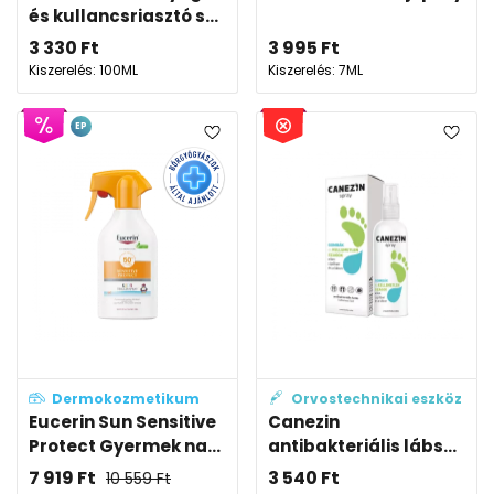
és kullancsriasztó s...
3 330
Ft
3 995
Ft
Kiszerelés: 100ML
Kiszerelés: 7ML
EP
Dermokozmetikum
Orvostechnikai eszköz
Eucerin Sun Sensitive
Canezin
Protect Gyermek na...
antibakteriális lábs...
7 919
Ft
3 540
Ft
10 559
Ft