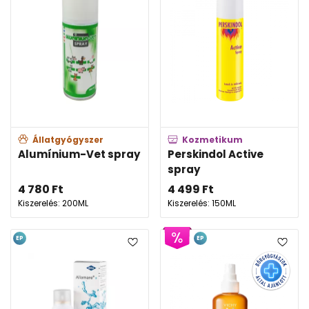
Állatgyógyszer
Kozmetikum
Alumínium-Vet spray
Perskindol Active
spray
4 780
Ft
4 499
Ft
Kiszerelés: 200ML
Kiszerelés: 150ML
EP
EP