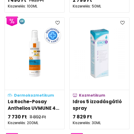
1 490
Ft
2 799
Ft
1 823
Ft
Kiszerelés: 100ML
Kiszerelés: 50ML
EP
Dermokozmetikum
Kozmetikum
La Roche-Posay
Idros 5 izzadásgátló
Anthelios UVMUNE 4...
spray
7 730
Ft
7 829
Ft
11 892
Ft
Kiszerelés: 200ML
Kiszerelés: 30ML