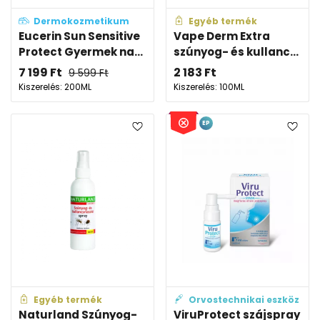
Dermokozmetikum
Egyéb termék
Eucerin Sun Sensitive
Vape Derm Extra
Protect Gyermek na...
szúnyog- és kullanc...
7 199
Ft
2 183
Ft
9 599
Ft
Kiszerelés: 200ML
Kiszerelés: 100ML
EP
Egyéb termék
Orvostechnikai eszköz
Naturland Szúnyog-
ViruProtect szájspray