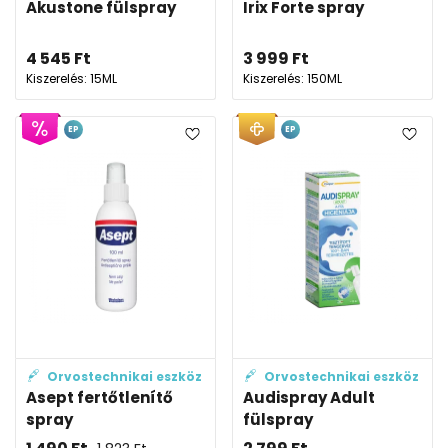
Akustone fülspray
Irix Forte spray
4 545
Ft
3 999
Ft
Kiszerelés: 15ML
Kiszerelés: 150ML
EP
EP
Orvostechnikai eszköz
Orvostechnikai eszköz
Asept fertőtlenítő
Audispray Adult
spray
fülspray