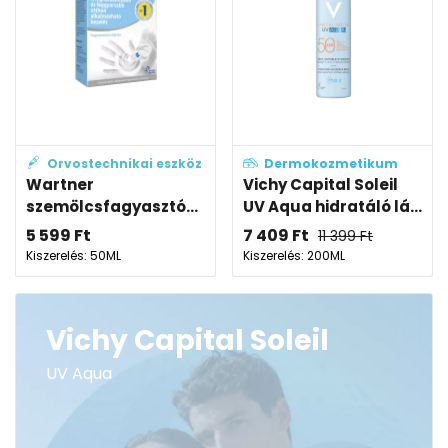
Orvostechnikai eszköz
Dermokozmetikum
Wartner
Vichy Capital Soleil
szemölcsfagyasztó...
UV Aqua hidratáló lá...
5 599
Ft
7 409
Ft
11 399
Ft
Kiszerelés: 50ML
Kiszerelés: 200ML
Vichy Capital Soleil
UV Aqua