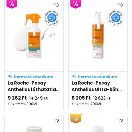
Dermokozmetikum
Dermokozmetikum
La Roche-Posay
La Roche-Posay
Anthelios láthatatla...
Anthelios Ultra-kön...
9 262
Ft
8 205
Ft
14 249
Ft
12 623
Ft
Kiszerelés: 300ML
Kiszerelés: 200ML