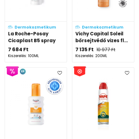
Dermokozmetikum
Dermokozmetikum
La Roche-Posay
Vichy Capital Soleil
Cicaplast B5 spray
bőrsejtvédő vizes fl...
7 684
Ft
7 135
Ft
10 977
Ft
Kiszerelés: 100ML
Kiszerelés: 200ML
EP