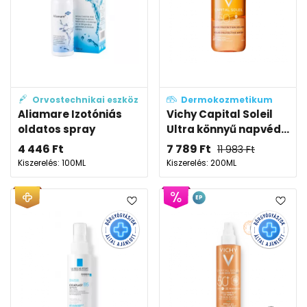
Orvostechnikai eszköz
Dermokozmetikum
Aliamare Izotóniás
Vichy Capital Soleil
oldatos spray
Ultra könnyű napvéd...
4 446
Ft
7 789
Ft
11 983
Ft
Kiszerelés: 100ML
Kiszerelés: 200ML
EP