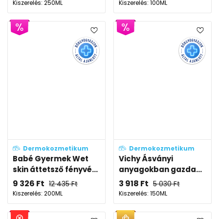
Kiszerelés: 250ML
Kiszerelés: 100ML
Dermokozmetikum
Dermokozmetikum
Babé Gyermek Wet
Vichy Ásványi
skin áttetsző fényvé...
anyagokban gazda...
9 326
Ft
3 918
Ft
12 435
Ft
5 030
Ft
Kiszerelés: 200ML
Kiszerelés: 150ML