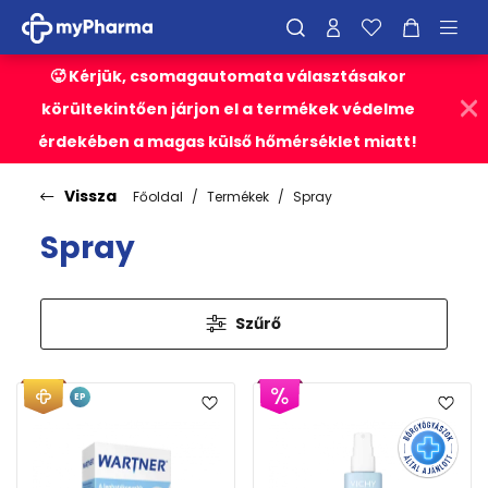
🥵 Kérjük, csomagautomata választásakor
körültekintően járjon el a termékek védelme
érdekében a magas külső hőmérséklet miatt!
Vissza
Főoldal
Termékek
Spray
Spray
Szűrő
EP