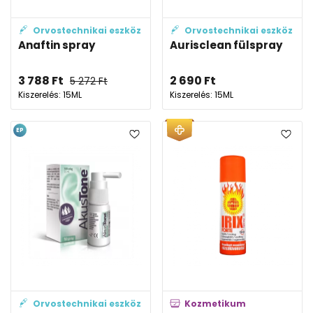
Orvostechnikai eszköz
Orvostechnikai eszköz
Anaftin spray
Aurisclean fülspray
3 788
Ft
2 690
Ft
5 272
Ft
Kiszerelés: 15ML
Kiszerelés: 15ML
EP
Orvostechnikai eszköz
Kozmetikum