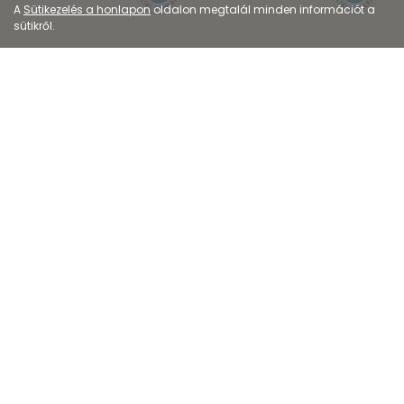
A
Sütikezelés a honlapon
oldalon megtalál minden információt a
sütikről.
Dermokozmetikum
Dermokozmetikum
Vichy Capital Soleil
Vichy Intenzív
vizes fluid spray gye...
Izzadságszabályozó...
7 135
Ft
4 632
Ft
10 977
Ft
5 946
Ft
Kiszerelés: 200ML
Kiszerelés: 125ML