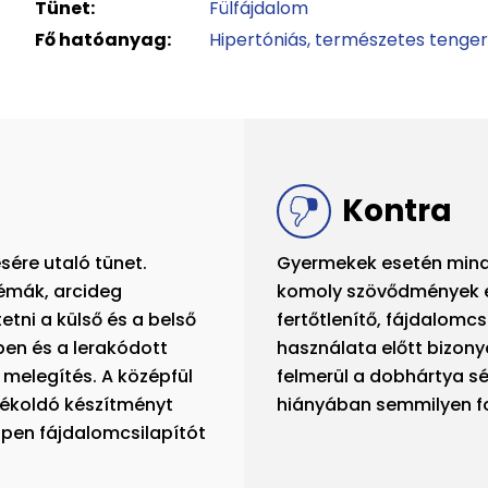
Tünet:
Fülfájdalom
Fő hatóanyag:
Hipertóniás, természetes tenger
Kontra
ére utaló tünet.
Gyermekek esetén mind
émák, arcideg
komoly szövődmények el
tni a külső és a belső
fertőtlenítő, fájdalomc
ben és a lerakódott
használata előtt bizon
 melegítés. A középfül
felmerül a dobhártya sé
dékoldó készítményt
hiányában semmilyen fo
ppen fájdalomcsilapítót