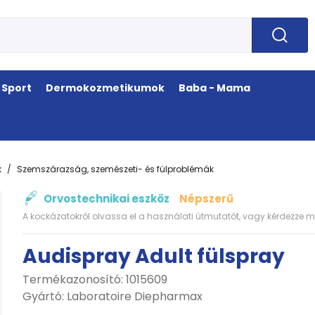
Sport
Dermokozmetikumok
Baba - Mama
k
Szemszárazság, szemészeti- és fülproblémák
Orvostechnikai eszköz
Népszerű
A kockázatokról olvassa el a használati útmutatót, vagy kérdezze m
Audispray Adult fülspray
Termékazonosító: 1015609
Gyártó:
Laboratoire Diepharmax