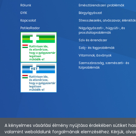
Rólunk
Emésztőrendszeri problémák
GYIK
Bőrgyógyászat
Kapcsolat
Stresszkezelés, alvászavar, élénkítők
PatikaRadar
Nőgyógyászati-, húgyúti-, és
prosztataproblémák
Szív és érrendszer
Száj- és fogproblémák
Vitaminok, ásványok
Szemszárazság, szemészeti- és
fülproblémák
A kényelmes vásárlási élmény nyújtása érdekében sütiket hasz
valamint weboldalunk forgalmának elemzéséhez. Kérjük, olvas