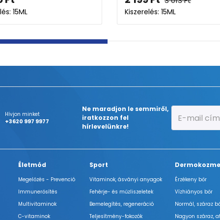
4 438
Ft
Kiszerelés: 10ML
Ne maradjon le semmiről,
Hívjon minket
iratkozzon fel
+3620 997 9977
hírlevelünkre!
Életmód
Sport
Dermokozme
Megelőzés - Prevenció
Vitaminok, ásványi anyagok
Érzékeny bőr
Immunerősítés
Fehérje- és műzliszeletek
Vízhiányos bőr
Multivitaminok
Bemelegítés, regeneráció
Normál, száraz b
C-vitaminok
Teljesítmény-fokozók
Nagyon száraz, a