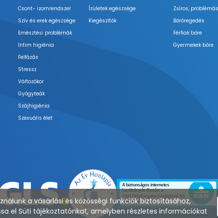
Csont- izomrendszer
Ízületek egészsége
Zsíros, problémás
Szív és erek egészsége
Kiegészítők
Bőröregedés
Emésztési problémák
Férfiak bőre
Intim higiénia
Gyermekek bőre
Felfázás
Stressz
Változókor
Gyógyteák
Szájhigiénia
Szexuális élet
nálunk a vásárlási és közösségi funkciók biztosításához,
sa el Süti tájékoztatónkat, amelyben részletes információkat