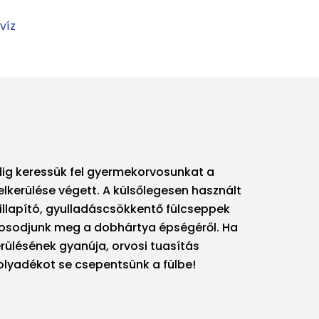
víz
ig keressük fel gyermekorvosunkat a
kerülése végett. A külsőlegesen használt
sillapító, gyulladáscsökkentő fülcseppek
yosodjunk meg a dobhártya épségéről. Ha
rülésének gyanúja, orvosi tuasítás
lyadékot se csepentsünk a fülbe!