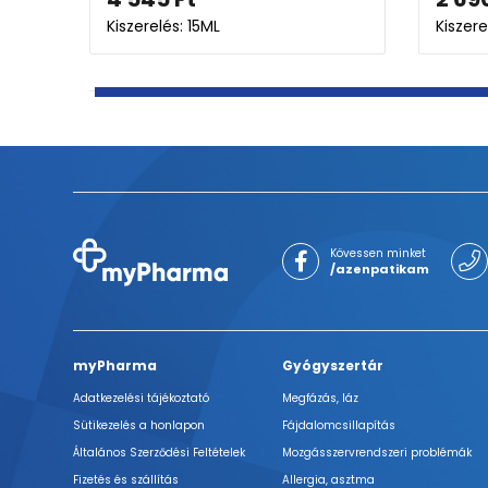
4 473
Ft
Kiszerelés: 2X
Kiszerelés: 10ML
Kövessen minket
/azenpatikam
myPharma
Gyógyszertár
Adatkezelési tájékoztató
Megfázás, láz
Sütikezelés a honlapon
Fájdalomcsillapítás
Általános Szerződési Feltételek
Mozgásszervrendszeri problémák
Fizetés és szállítás
Allergia, asztma