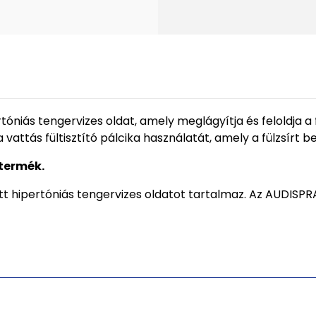
óniás tengervizes oldat, amely meglágyítja és feloldja a 
a vattás fültisztító pálcika használatát, amely a fülzsírt 
termék.
t hipertóniás tengervizes oldatot tartalmaz. Az AUDISPRA