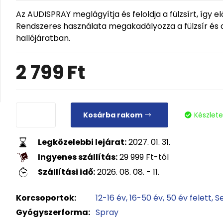
Az AUDISPRAY meglágyítja és feloldja a fülzsírt, így e
Rendszeres használata megakadályozza a fülzsír és
hallójáratban.
2 799
Ft
Kosárba rakom
Készlet
Legközelebbi lejárat:
2027. 01. 31.
Ingyenes szállítás:
29 999
Ft
-tól
Szállítási idő:
2026. 08. 08. - 11.
Korcsoportok:
12-16 év
16-50 év
50 év felett
S
Gyógyszerforma:
Spray