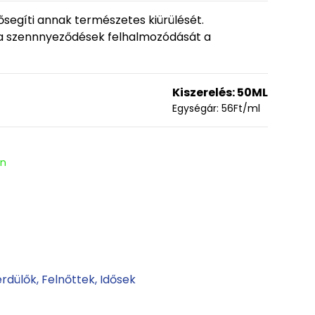
lősegíti annak természetes kiürülését.
 a szennnyeződések felhalmozódását a
Kiszerelés:
50ML
Egységár:
56
Ft
/ml
en
erdülők
Felnőttek
Idősek