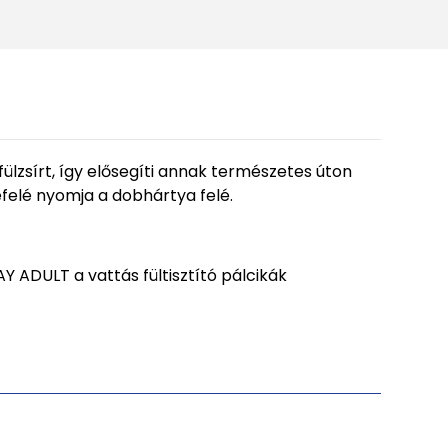
fülzsírt, így elősegíti annak természetes úton
befelé nyomja a dobhártya felé.
Y ADULT a vattás fültisztító pálcikák