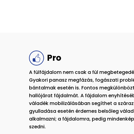
Pro
A fülfájdalom nem csak a fül megbetegedés
Gyakori panasz megfázás, fogászati probl
bántalmak esetén is. Fontos megkülönbözte
hallójárat fájdalmát. A fájdalom enyhítésé
váladék mobilizálásában segíthet a száraz
gyulladása esetén érdemes belsőleg vála
alkalmazni; a fájdalomra, pedig mindenké
szedni.