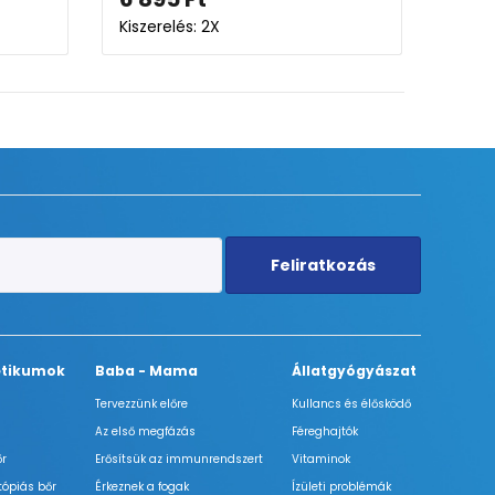
Kiszerelés: 60ML-150ML
Kiszerelés: 10g
Feliratkozás
tikumok
Baba - Mama
Állatgyógyászat
Tervezzünk előre
Kullancs és élősködő
Az első megfázás
Féreghajtók
őr
Erősítsük az immunrendszert
Vitaminok
tópiás bőr
Érkeznek a fogak
Ízületi problémák