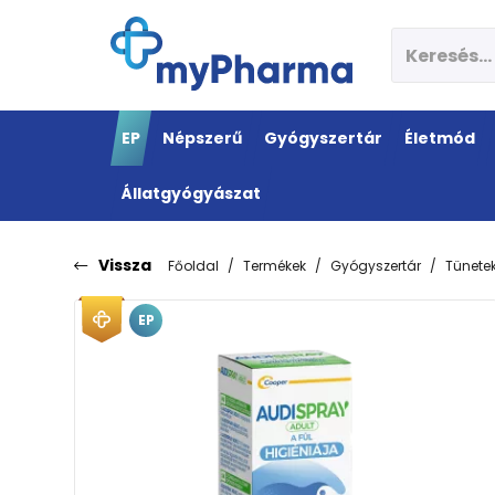
EP
Népszerű
Gyógyszertár
Életmód
Állatgyógyászat
Vissza
Főoldal
Termékek
Gyógyszertár
Tünete
EP