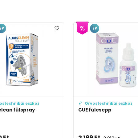
EP
zköz
Orvostechnikai eszköz
e
Artelac TripleAction
 szemsz...
szemcsepp (erőteljes nedv...
3 299
Ft