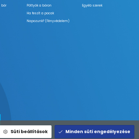
 bőr
Pöttyök a bőron
Egyéb szerek
Ha feszít a pocak
Napozunk? (Fényvédelem)
Süti beállítások
Minden süti engedélyezése