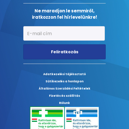
Ne maradjon le semmiről,
iratkozzon fel hírlevelünkre!
Feliratkozás
Adatkezelési tájékoztató
Sütikezelés a honlapon
Általános Szerződési Feltételek
Fizetés és szállítás
Rólunk