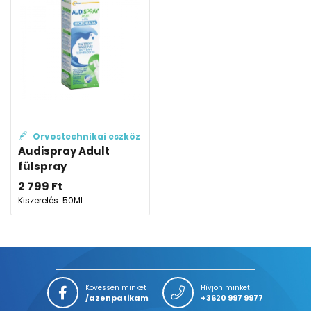
Orvostechnikai eszköz
Audispray Adult
fülspray
2 799
Ft
Kiszerelés: 50ML
Kövessen minket
Hívjon minket
/azenpatikam
+3620 997 9977