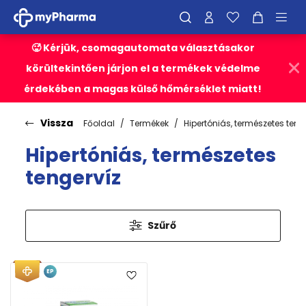
🥵 Kérjük, csomagautomata választásakor
körültekintően járjon el a termékek védelme
érdekében a magas külső hőmérséklet miatt!
Vissza
Főoldal
Termékek
Hipertóniás, természetes teng
Hipertóniás, természetes
tengervíz
Szűrő
EP