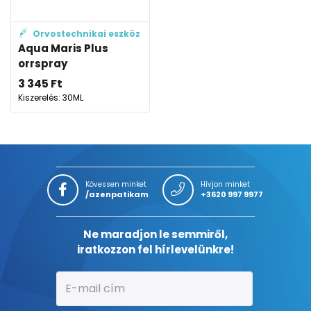
Orvostechnikai eszköz
Aqua Maris Plus
orrspray
3 345
Ft
Kiszerelés: 30ML
Kövessen minket
Hívjon minket
/azenpatikam
+3620 997 9977
Ne maradjon le semmiről,
iratkozzon fel hírlevelünkre!