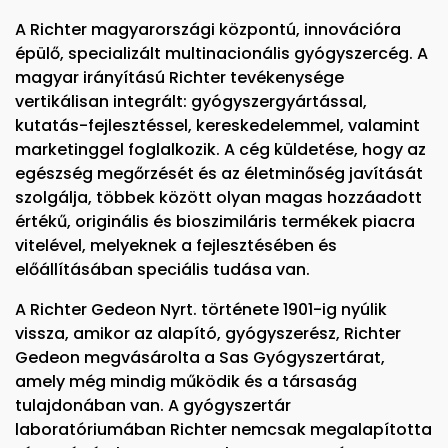
A Richter magyarországi központú, innovációra
épülő, specializált multinacionális gyógyszercég. A
magyar irányítású Richter tevékenysége
vertikálisan integrált: gyógyszergyártással,
kutatás-fejlesztéssel, kereskedelemmel, valamint
marketinggel foglalkozik. A cég küldetése, hogy az
egészség megőrzését és az életminőség javítását
szolgálja, többek között olyan magas hozzáadott
értékű, originális és bioszimiláris termékek piacra
vitelével, melyeknek a fejlesztésében és
előállításában speciális tudása van.
A Richter Gedeon Nyrt. története 1901-ig nyúlik
vissza, amikor az alapító, gyógyszerész, Richter
Gedeon megvásárolta a Sas Gyógyszertárat,
amely még mindig működik és a társaság
tulajdonában van. A gyógyszertár
laboratóriumában Richter nemcsak megalapította