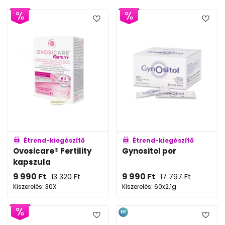
Étrend-kiegészítő
Étrend-kiegészítő
Ovosicare® Fertility
Gynositol por
kapszula
9 990
Ft
9 990
Ft
13 320
Ft
17 797
Ft
Kiszerelés: 30X
Kiszerelés: 60x2,1g
EP