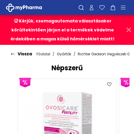
🥵 Kérjük, csomagautomata választásakor
körültekintően járjon el a termékek védelme
érdekében a magas külső hőmérséklet miatt!
Vissza
Főoldal
Gyártók
Richter Gedeon Vegyészeti Gyá
Népszerű