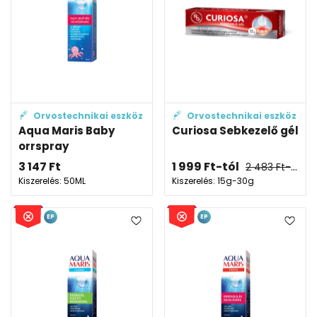
Orvostechnikai eszköz
Orvostechnikai eszköz
Aqua Maris Baby
Curiosa Sebkezelő gél
orrspray
3 147
Ft
1 999
Ft
-tól
2 483
Ft
-tól
Kiszerelés: 50ML
Kiszerelés: 15g-30g
EP
EP