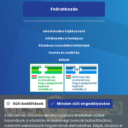
Feliratkozás
Adatkezelési tájékoztató
Sütikezelés a honlapon
Általános Szerződési Feltételek
Fizetés és szállítás
Rólunk
Süti beállítások
Minden süti engedélyezése
A kényelmes vásárlási élmény nyújtása érdekében sütiket
használunk a vásárlási és közösségi funkciók biztosításához,
valamint weboldalunk forgalmának elemzéséhez. Kérjük, olvassa el