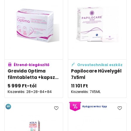
Étrend-kiegészítő
Orvostechnikai eszköz
Gravida Optima
Papilocare Hüvelygél
filmtabletta +kapsz...
7x5ml
5 999
Ft
-tól
11 101
Ft
Kiszerelés: 28+28-84+84
Kiszerelés: 7X5ML
EP
Gyógyszerész tipp