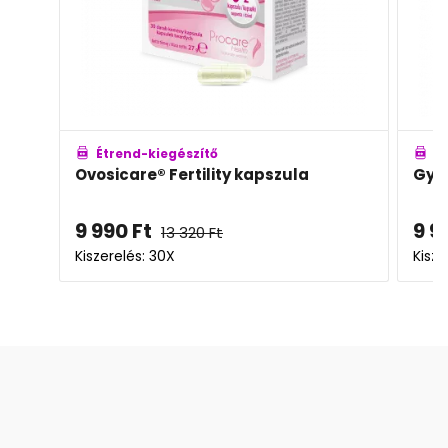
Étrend-kiegészítő
ula
Gynositol por
9 990
Ft
17 797
Ft
Kiszerelés: 60x2,1g