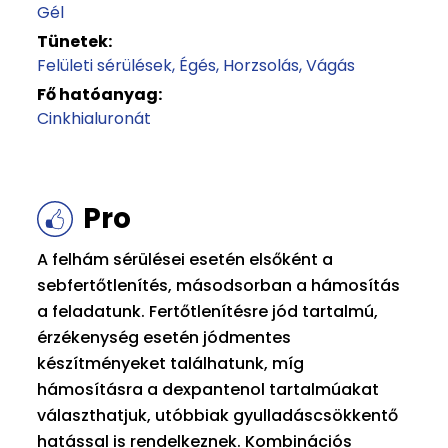
Gél
Tünetek:
Felületi sérülések
Égés
Horzsolás
Vágás
Fő hatóanyag:
Cinkhialuronát
Pro
A felhám sérülései esetén elsőként a
sebfertőtlenítés, másodsorban a hámosítás
a feladatunk. Fertőtlenítésre jód tartalmú,
érzékenység esetén jódmentes
készítményeket találhatunk, míg
hámosításra a dexpantenol tartalmúakat
választhatjuk, utóbbiak gyulladáscsökkentő
hatással is rendelkeznek. Kombinációs