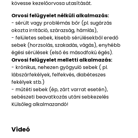
kövesse kezelőorvosa utasítását.
Orvosi felügyelet nélküli alkalmazás:
- sérült vagy problémás bőr (pl. sugárzás
okozta irritáció, szárazság, hámlás),
- felületes sebek, kisebb sérülésekből eredő
sebek (horzsolás, szakadás, vágás), enyhébb
égési sérülések (első és másodfokú égés).
Orvosi felügyelet melletti alkalmazás:
- krónikus, nehezen gyógyuló sebek ( pl.
lábszárfekélyek, felfekvés, diabéteszes
fekélyek stb.)
- műtéti sebek (ép, zárt varrat esetén),
sebészeti beavatkozás utáni sebkezelés
Külsőleg alkalmazandó!
Videó