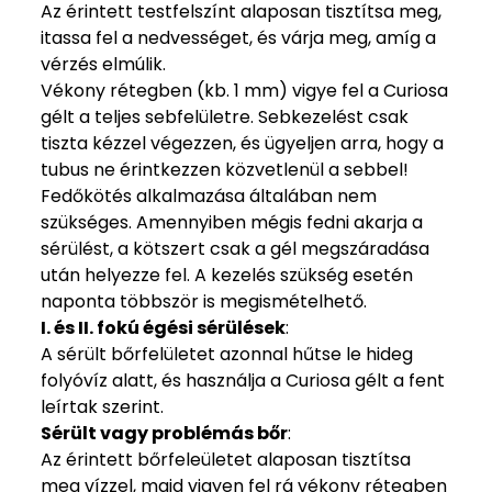
Az érintett testfelszínt alaposan tisztítsa meg,
itassa fel a nedvességet, és várja meg, amíg a
vérzés elmúlik.
Vékony rétegben (kb. 1 mm) vigye fel a Curiosa
gélt a teljes sebfelületre. Sebkezelést csak
tiszta kézzel végezzen, és ügyeljen arra, hogy a
tubus ne érintkezzen közvetlenül a sebbel!
Fedőkötés alkalmazása általában nem
szükséges. Amennyiben mégis fedni akarja a
sérülést, a kötszert csak a gél megszáradása
után helyezze fel. A kezelés szükség esetén
naponta többször is megismételhető.
I. és II. fokú égési sérülések
:
A sérült bőrfelületet azonnal hűtse le hideg
folyóvíz alatt, és használja a Curiosa gélt a fent
leírtak szerint.
Sérült vagy problémás bőr
:
Az érintett bőrfeleületet alaposan tisztítsa
meg vízzel, majd vigyen fel rá vékony rétegben