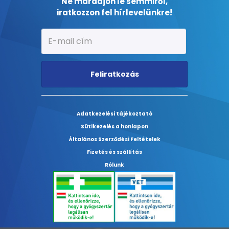
Ne maradjon le semmiről,
iratkozzon fel hírlevelünkre!
Feliratkozás
Adatkezelési tájékoztató
Sütikezelés a honlapon
Általános Szerződési Feltételek
Fizetés és szállítás
Rólunk