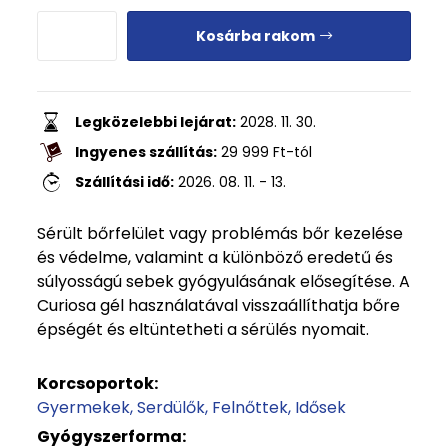
Kosárba rakom
Legközelebbi lejárat:
2028. 11. 30.
Ingyenes szállítás:
29 999
Ft
-tól
Szállítási idő:
2026. 08. 11. - 13.
Sérült bőrfelület vagy problémás bőr kezelése
és védelme, valamint a különböző eredetű és
súlyosságú sebek gyógyulásának elősegítése. A
Curiosa gél használatával visszaállíthatja bőre
épségét és eltüntetheti a sérülés nyomait.
Korcsoportok:
Gyermekek
Serdülők
Felnőttek
Idősek
Gyógyszerforma: