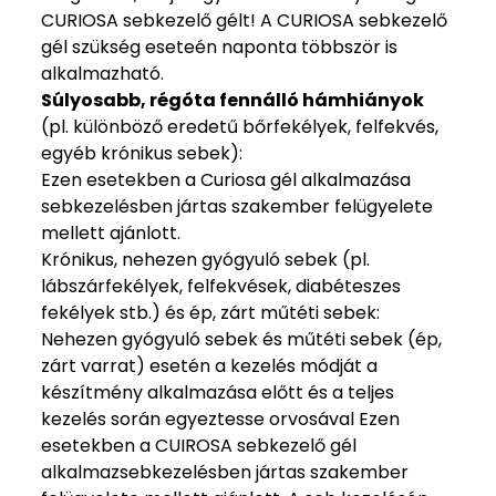
CURIOSA sebkezelő gélt! A CURIOSA sebkezelő
gél szükség eseteén naponta többször is
alkalmazható.
Súlyosabb, régóta fennálló hámhiányok
(pl. különböző eredetű bőrfekélyek, felfekvés,
egyéb krónikus sebek):
Ezen esetekben a Curiosa gél alkalmazása
sebkezelésben jártas szakember felügyelete
mellett ajánlott.
Krónikus, nehezen gyógyuló sebek (pl.
lábszárfekélyek, felfekvések, diabéteszes
fekélyek stb.) és ép, zárt műtéti sebek:
Nehezen gyógyuló sebek és műtéti sebek (ép,
zárt varrat) esetén a kezelés módját a
készítmény alkalmazása előtt és a teljes
kezelés során egyeztesse orvosával Ezen
esetekben a CUIROSA sebkezelő gél
alkalmazsebkezelésben jártas szakember