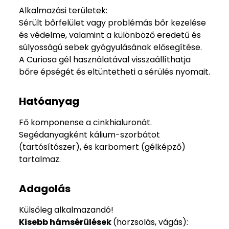
Alkalmazási területek:
Sérült bőrfelület vagy problémás bőr kezelése
és védelme, valamint a különböző eredetű és
súlyosságú sebek gyógyulásának elősegítése.
A Curiosa gél használatával visszaállíthatja
bőre épségét és eltüntetheti a sérülés nyomait.
Hatóanyag
Fő komponense a cinkhialuronát.
Segédanyagként kálium-szorbátot
(tartósítószer), és karbomert (gélképző)
tartalmaz.
Adagolás
Külsőleg alkalmazandó!
Kisebb hámsérülések
(horzsolás, vágás):