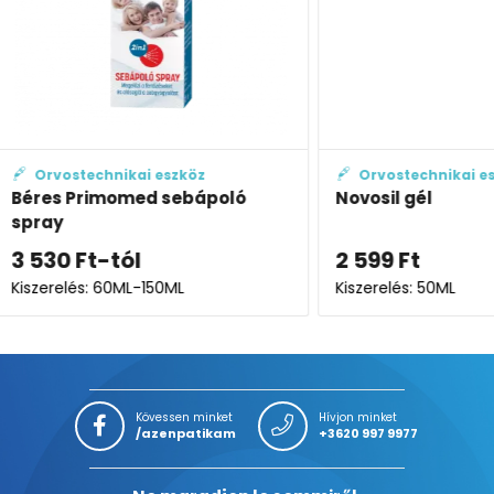
Orvostechnikai eszköz
Orvo
ló
Novosil gél
Eroxon®
tubus
2 599
Ft
7 750
Kiszerelés: 50ML
Kiszerel
Kövessen minket
Hívjon minket
/azenpatikam
+3620 997 9977