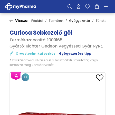
Vissza
Főoldal
Termékek
Gyógyszertár
Tünetek
Curiosa Sebkezelő gél
Termékazonosító: 1009165
Gyártó:
Richter Gedeon Vegyészeti Gyár NyRt.
Orvostechnikai eszköz
Gyógyszerész tipp
A kockázatokról olvassa el a használati útmutatót, vagy
kérdezze meg kezelőorvosát!
EP