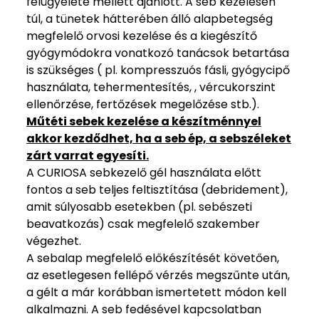
felügyelete mellett ajánlott. A seb kezelésén
túl, a tünetek hátterében álló alapbetegség
megfelelő orvosi kezelése és a kiegészítő
gyógymódokra vonatkozó tanácsok betartása
is szükséges ( pl. kompresszuós fásli, gyógycipő
használata, tehermentesítés, , vércukorszint
ellenőrzése, fertőzések megelőzése stb.).
Műtéti sebek kezelése a készítménnyel
akkor kezdődhet, ha a seb ép, a sebszéleket
zárt varrat egyesíti.
A CURIOSA sebkezelő gél használata előtt
fontos a seb teljes feltisztítása (debridement),
amit súlyosabb esetekben (pl. sebészeti
beavatkozás) csak megfelelő szakember
végezhet.
A sebalap megfelelő előkészítését követően,
az esetlegesen fellépő vérzés megszűnte után,
a gélt a már korábban ismertetett módon kell
alkalmazni. A seb fedésével kapcsolatban