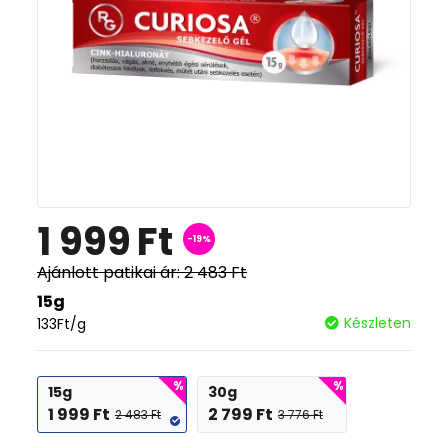
1 999
Ft
-19%
Ajánlott patikai ár:
2 483
Ft
15g
Készleten
133
Ft
/g
15g
30g
1 999
Ft
2 799
Ft
2 483
Ft
3 776
Ft