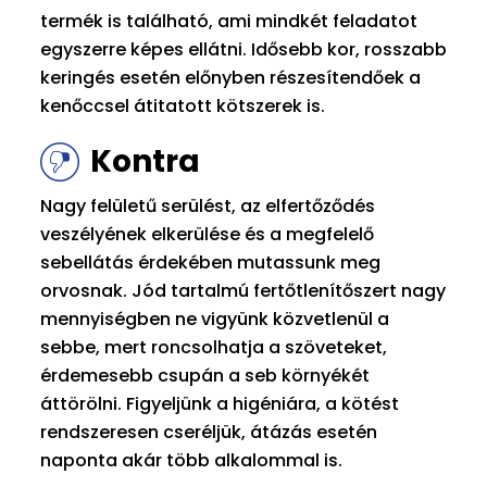
termék is található, ami mindkét feladatot
egyszerre képes ellátni. Idősebb kor, rosszabb
keringés esetén előnyben részesítendőek a
kenőccsel átitatott kötszerek is.
Kontra
Nagy felületű serülést, az elfertőződés
veszélyének elkerülése és a megfelelő
sebellátás érdekében mutassunk meg
orvosnak. Jód tartalmú fertőtlenítőszert nagy
mennyiségben ne vigyünk közvetlenül a
sebbe, mert roncsolhatja a szöveteket,
érdemesebb csupán a seb környékét
áttörölni. Figyeljünk a higéniára, a kötést
rendszeresen cseréljük, átázás esetén
naponta akár több alkalommal is.