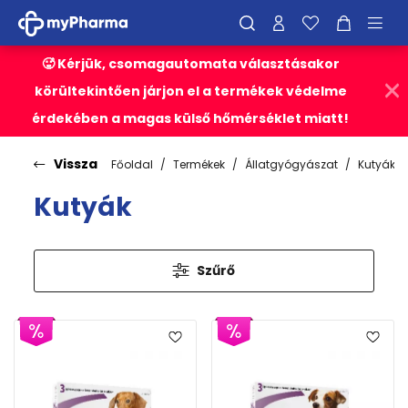
🥵 Kérjük, csomagautomata választásakor
körültekintően járjon el a termékek védelme
érdekében a magas külső hőmérséklet miatt!
Vissza
Főoldal
Termékek
Állatgyógyászat
Kutyák
Kutyák
Szűrő