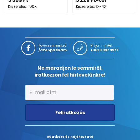
3 509
Ft
5 229
Ft
-tól
Kiszerelés: 100X
Kiszerelés: 1X-4X
Kövessen minket
Hívjon minket
/azenpatikam
+3620 997 9977
Ne maradjon le semmiről,
iratkozzon fel hírlevelünkre!
Feliratkozás
Adatkezelési tájékoztató