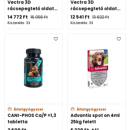
Vectra 3D
Vectra 3D
rácsepegtető oldat...
rácsepegtető oldat...
14 772
Ft
12 541
Ft
16 056
Ft
13 632
Ft
Kiszerelés: 3X
Kiszerelés: 3X
Állatgyógyszer
Állatgyógyszer
CANI-PHOS Ca/P =1,3
Advantix spot on 4ml
tabletta
25kg felett