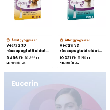
Állatgyógyszer
Állatgyógyszer
Vectra 3D
Vectra 3D
rácsepegtető oldat...
rácsepegtető oldat...
9 496
Ft
10 321
Ft
10 322
Ft
11 219
Ft
Kiszerelés: 3X
Kiszerelés: 3X
Eucerin