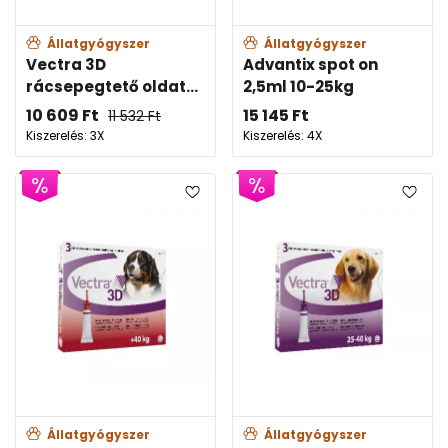
Állatgyógyszer
Állatgyógyszer
Vectra 3D
Advantix spot on
rácsepegtető oldat...
2,5ml 10-25kg
10 609
Ft
15 145
Ft
11 532
Ft
Kiszerelés: 3X
Kiszerelés: 4X
Állatgyógyszer
Állatgyógyszer