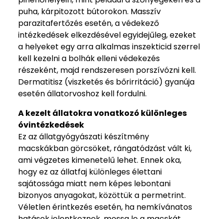
puha, kárpitozott bútorokon. Masszív
parazitafertőzés esetén, a védekező
intézkedések elkezdésével egyidejűleg, ezeket
a helyeket egy arra alkalmas inszekticid szerrel
kell kezelni a bolhák elleni védekezés
részeként, majd rendszeresen porszívózni kell.
Dermatitisz (viszketés és bőrirritáció) gyanúja
esetén állatorvoshoz kell fordulni.
A kezelt állatokra vonatkozó különleges
óvintézkedések
Ez az állatgyógyászati készítmény
macskákban görcsöket, rángatódzást vált ki,
ami végzetes kimenetelű lehet. Ennek oka,
hogy ez az állatfaj különleges élettani
sajátossága miatt nem képes lebontani
bizonyos anyagokat, közöttük a permetrint.
Véletlen érintkezés esetén, ha nemkívánatos
hatások jelentkeznek, mossa le a macskát