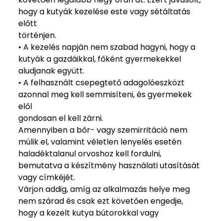
hogy a kutyák kezelése este vagy sétáltatás
előtt
történjen.
• A kezelés napján nem szabad hagyni, hogy a
kutyák a gazdáikkal, főként gyermekekkel
aludjanak együtt.
• A felhasznált csepegtető adagolóeszközt
azonnal meg kell semmisíteni, és gyermekek
elől
gondosan el kell zárni.
Amennyiben a bőr- vagy szemirritáció nem
múlik el, valamint véletlen lenyelés esetén
haladéktalanul orvoshoz kell fordulni,
bemutatva a készítmény használati utasítását
vagy címkéjét.
Várjon addig, amíg az alkalmazás helye meg
nem szárad és csak ezt követően engedje,
hogy a kezelt kutya bútorokkal vagy