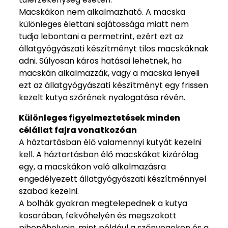
Macskákon nem alkalmazható. A macska
különleges élettani sajátossága miatt nem
tudja lebontani a permetrint, ezért ezt az
állatgyógyászati készítményt tilos macskáknak
adni. Súlyosan káros hatásai lehetnek, ha
macskán alkalmazzák, vagy a macska lenyeli
ezt az állatgyógyászati készítményt egy frissen
kezelt kutya szőrének nyalogatása révén.
Különleges figyelmeztetések minden
célállat fajra vonatkozóan
A háztartásban élő valamennyi kutyát kezelni
kell. A háztartásban élő macskákat kizárólag
egy, a macskákon való alkalmazásra
engedélyezett állatgyógyászati készítménnyel
szabad kezelni.
A bolhák gyakran megtelepednek a kutya
kosarában, fekvőhelyén és megszokott
pihenőhelyein, mint például a szőnyegeken és a