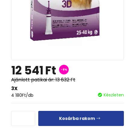
12 541
Ft
-8%
Ajánlott patikai ár:
13 632
Ft
3X
Készleten
4 180
Ft
/db
Kosárba rakom