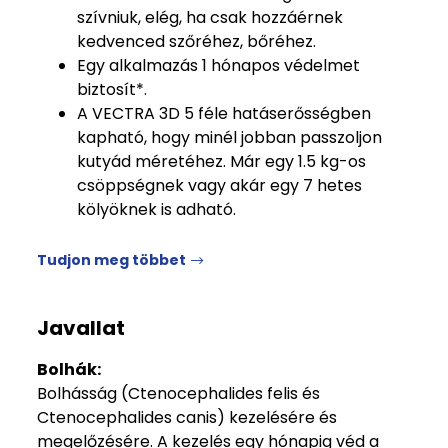
szívniuk, elég, ha csak hozzáérnek
kedvenced szőréhez, bőréhez.
Egy alkalmazás 1 hónapos védelmet
biztosít*.
A VECTRA 3D 5 féle hatáserősségben
kapható, hogy minél jobban passzoljon
kutyád méretéhez. Már egy 1.5 kg-os
csöppségnek vagy akár egy 7 hetes
kölyöknek is adható.
Tudjon meg többet
Javallat
Bolhák:
Bolhásság (Ctenocephalides felis és
Ctenocephalides canis) kezelésére és
megelőzésére. A kezelés egy hónapig véd a