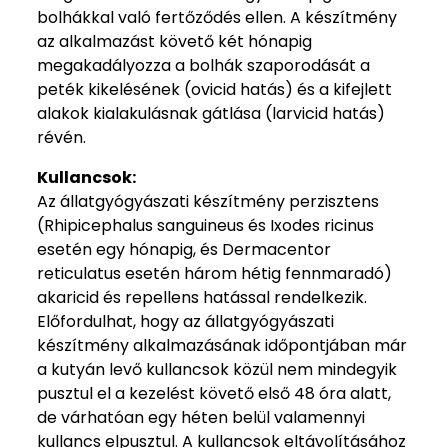
bolhákkal való fertőződés ellen. A készítmény
az alkalmazást követő két hónapig
megakadályozza a bolhák szaporodását a
peték kikelésének (ovicid hatás) és a kifejlett
alakok kialakulásnak gátlása (larvicid hatás)
révén.
Kullancsok:
Az állatgyógyászati készítmény perzisztens
(Rhipicephalus sanguineus és Ixodes ricinus
esetén egy hónapig, és Dermacentor
reticulatus esetén három hétig fennmaradó)
akaricid és repellens hatással rendelkezik.
Előfordulhat, hogy az állatgyógyászati
készítmény alkalmazásának időpontjában már
a kutyán levő kullancsok közül nem mindegyik
pusztul el a kezelést követő első 48 óra alatt,
de várhatóan egy héten belül valamennyi
kullancs elpusztul. A kullancsok eltávolításához