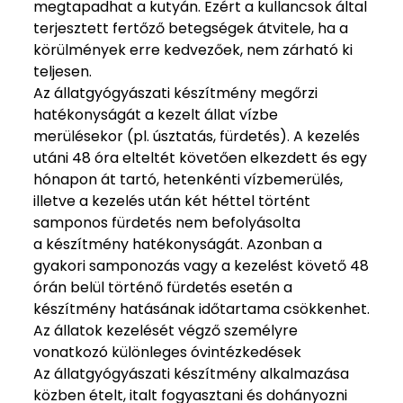
megtapadhat a kutyán. Ezért a kullancsok által
terjesztett fertőző betegségek átvitele, ha a
körülmények erre kedvezőek, nem zárható ki
teljesen.
Az állatgyógyászati készítmény megőrzi
hatékonyságát a kezelt állat vízbe
merülésekor (pl. úsztatás, fürdetés). A kezelés
utáni 48 óra elteltét követően elkezdett és egy
hónapon át tartó, hetenkénti vízbemerülés,
illetve a kezelés után két héttel történt
samponos fürdetés nem befolyásolta
a készítmény hatékonyságát. Azonban a
gyakori samponozás vagy a kezelést követő 48
órán belül történő fürdetés esetén a
készítmény hatásának időtartama csökkenhet.
Az állatok kezelését végző személyre
vonatkozó különleges óvintézkedések
Az állatgyógyászati készítmény alkalmazása
közben ételt, italt fogyasztani és dohányozni