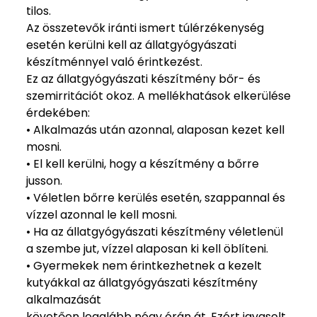
tilos.
Az összetevők iránti ismert túlérzékenység
esetén kerülni kell az állatgyógyászati
készítménnyel való érintkezést.
Ez az állatgyógyászati készítmény bőr- és
szemirritációt okoz. A mellékhatások elkerülése
érdekében:
• Alkalmazás után azonnal, alaposan kezet kell
mosni.
• El kell kerülni, hogy a készítmény a bőrre
jusson.
• Véletlen bőrre kerülés esetén, szappannal és
vízzel azonnal le kell mosni.
• Ha az állatgyógyászati készítmény véletlenül
a szembe jut, vízzel alaposan ki kell öblíteni.
• Gyermekek nem érintkezhetnek a kezelt
kutyákkal az állatgyógyászati készítmény
alkalmazását
követően legalább négy órán át. Ezért javasolt,