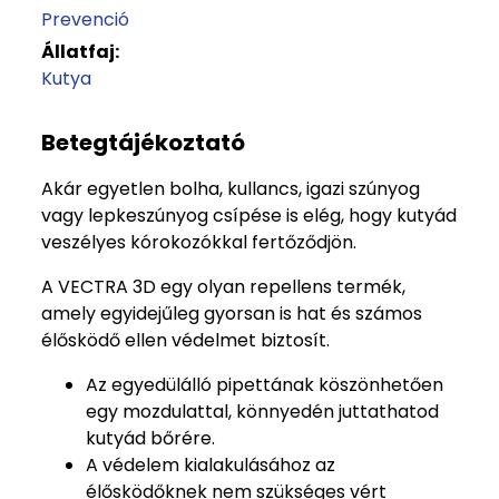
Prevenció
Állatfaj:
Kutya
Betegtájékoztató
Akár egyetlen bolha, kullancs, igazi szúnyog
vagy lepkeszúnyog csípése is elég, hogy kutyád
veszélyes kórokozókkal fertőződjön.
A VECTRA 3D egy olyan repellens termék,
amely egyidejűleg gyorsan is hat és számos
élősködő ellen védelmet biztosít.
Az egyedülálló pipettának köszönhetően
egy mozdulattal, könnyedén juttathatod
kutyád bőrére.
A védelem kialakulásához az
élősködőknek nem szükséges vért