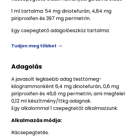
1 ml tartalma: 54 mg dinotefurán, 4,84 mg
piriproxifen és 397 mg permetrin.
Egy csepegtető adagolóeszköz tartalma:
Tudjon meg többet
Adagolás
A javasolt legkisebb adag testtömeg-
kilogrammonként 6,4 mg dinotefurán, 0,6 mg
piriproxifen és 46,6 mg permetrin, ami megfelel
0,12 ml készítmény/ttkg adagnak.
Egy alkalommal 1 csepegtetőt alkalmazzunk.
Alkalmazás módja:
Rácsepegtetés.