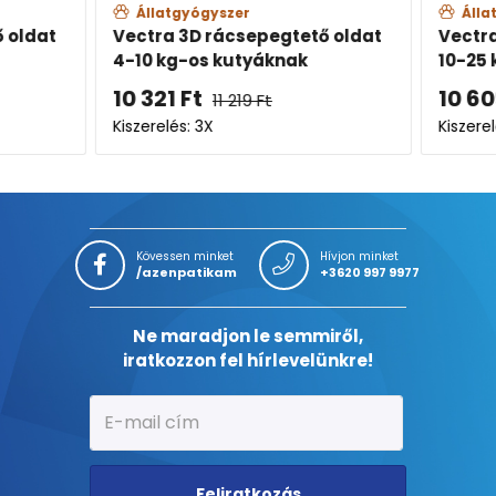
Állatgyógyszer
Álla
 oldat
Vectra 3D rácsepegtető oldat
Vectra
4-10 kg-os kutyáknak
10-25 
10 321
Ft
10 60
11 219
Ft
Kiszerelés: 3X
Kiszerel
Kövessen minket
Hívjon minket
/azenpatikam
+3620 997 9977
Ne maradjon le semmiről,
iratkozzon fel hírlevelünkre!
Feliratkozás