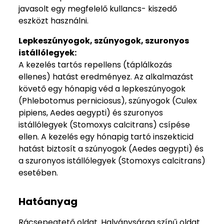
javasolt egy megfelelő kullancs- kiszedő
eszközt használni.
Lepkeszúnyogok, szúnyogok, szuronyos
istállólegyek:
A kezelés tartós repellens (táplálkozás
ellenes) hatást eredményez. Az alkalmazást
követő egy hónapig véd a lepkeszúnyogok
(Phlebotomus perniciosus), szúnyogok (Culex
pipiens, Aedes aegypti) és szuronyos
istállólegyek (Stomoxys calcitrans) csípése
ellen. A kezelés egy hónapig tartó inszekticid
hatást biztosít a szúnyogok (Aedes aegypti) és
a szuronyos istállólegyek (Stomoxys calcitrans)
esetében.
Hatóanyag
Rácsepegtető oldat. Halványsárga színű oldat.