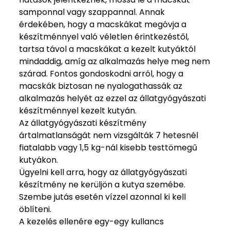
samponnal vagy szappannal. Annak
érdekében, hogy a macskákat megóvja a
készítménnyel való véletlen érintkezéstől,
tartsa távol a macskákat a kezelt kutyáktól
mindaddig, amíg az alkalmazás helye meg nem
szárad. Fontos gondoskodni arról, hogy a
macskák biztosan ne nyalogathassák az
alkalmazás helyét az ezzel az állatgyógyászati
készítménnyel kezelt kutyán.
Az állatgyógyászati készítmény
ártalmatlanságát nem vizsgálták 7 hetesnél
fiatalabb vagy 1,5 kg-nál kisebb testtömegű
kutyákon.
Ügyelni kell arra, hogy az állatgyógyászati
készítmény ne kerüljön a kutya szemébe.
Szembe jutás esetén vízzel azonnal ki kell
öblíteni.
A kezelés ellenére egy-egy kullancs