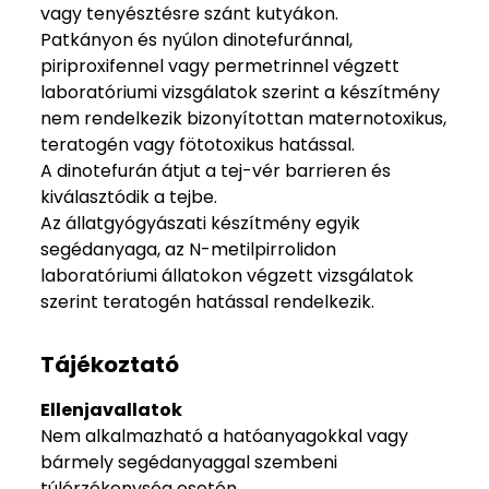
vagy tenyésztésre szánt kutyákon.
Patkányon és nyúlon dinotefuránnal,
piriproxifennel vagy permetrinnel végzett
laboratóriumi vizsgálatok szerint a készítmény
nem rendelkezik bizonyítottan maternotoxikus,
teratogén vagy fötotoxikus hatással.
A dinotefurán átjut a tej-vér barrieren és
kiválasztódik a tejbe.
Az állatgyógyászati készítmény egyik
segédanyaga, az N-metilpirrolidon
laboratóriumi állatokon végzett vizsgálatok
szerint teratogén hatással rendelkezik.
Tájékoztató
Ellenjavallatok
Nem alkalmazható a hatóanyagokkal vagy
bármely segédanyaggal szembeni
túlérzékenység esetén.