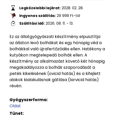
Legközelebbi lejárat:
2028. 02. 28.
Ingyenes szállítás:
29 999
Ft
-tól
Szállítási idő:
2026. 08. 11. - 13.
Ez az állatgyógyászati készítmény elpusztítja
az állaton levő bolhákat és egy hónapig véd a
bolhákkal való újrafertőződés ellen. Hatékony a
kutyákon megtelepedő bolhák ellen. A
készítmény az alkalmazást követő két hónapig
megakadályozza a bolhák szaporodását a
peték kikelésének (ovicid hatás) és a kifejlett
alakok kialakulásnak gátlása (larvicid hatás)
révén.
Gyógyszerforma:
Oldat
Tünet: