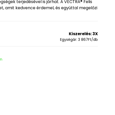
ségek terjedésével is járhat. A VECTRA® Felis
et, amit kedvence érdemel, és egyúttal megelőzi
Kiszerelés:
3X
Egységár:
3 867
Ft
/db
en