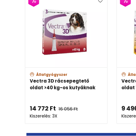
Állatgyógyszer
Állatgyógys
Vectra 3D rácsepegtető
Vectra 3D rá
oldat >40 kg-os kutyáknak
oldat 1,5-4 
14 772
Ft
9 496
Ft
16 056
Ft
10
Kiszerelés: 3X
Kiszerelés: 3X