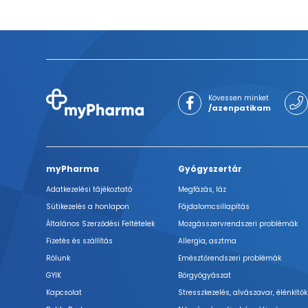
Kövessen minket
/azenpatikam
myPharma
Gyógyszertár
Adatkezelési tájékoztató
Megfázás, láz
Sütikezelés a honlapon
Fájdalomcsillapítás
Általános Szerződési Feltételek
Mozgásszervrendszeri problémák
Fizetés és szállítás
Allergia, asztma
Rólunk
Emésztőrendszeri problémák
GYIK
Bőrgyógyászat
Kapcsolat
Stresszkezelés, alvászavar, élénkítők