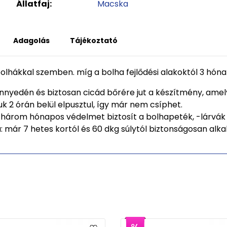
Állatfaj:
Macska
Adagolás
Tájékoztató
 bolhákkal szemben. míg a bolha fejlődési alakoktól 3 hón
yedén és biztosan cicád bőrére jut a készítmény, amely 
k 2 órán belül elpusztul, így már nem csíphet.
és három hónapos védelmet biztosít a bolhapeték, -lárvák 
már 7 hetes kortól és 60 dkg súlytól biztonságosan alk