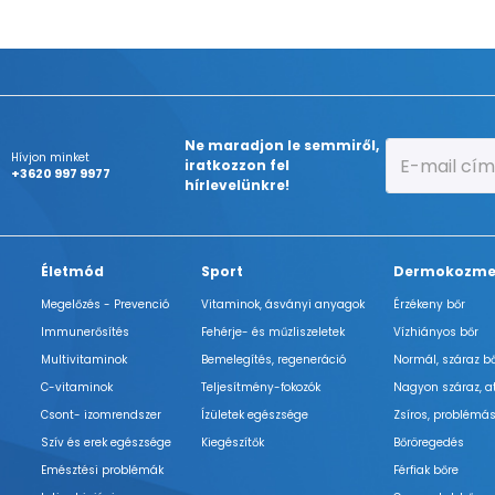
Ne maradjon le semmiről,
Hívjon minket
iratkozzon fel
+3620 997 9977
hírlevelünkre!
Életmód
Sport
Dermokozme
Megelőzés - Prevenció
Vitaminok, ásványi anyagok
Érzékeny bőr
Immunerősítés
Fehérje- és műzliszeletek
Vízhiányos bőr
Multivitaminok
Bemelegítés, regeneráció
Normál, száraz b
C-vitaminok
Teljesítmény-fokozók
Nagyon száraz, a
Csont- izomrendszer
Ízületek egészsége
Zsíros, problémás
Szív és erek egészsége
Kiegészítők
Bőröregedés
Emésztési problémák
Férfiak bőre