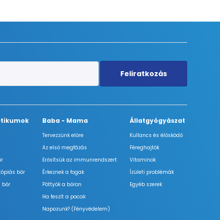
Feliratkozás
tikumok
Baba - Mama
Állatgyógyászat
Tervezzünk előre
Kullancs és élősködő
Az első megfázás
Féreghajtók
őr
Erősítsük az immunrendszert
Vitaminok
tópiás bőr
Érkeznek a fogak
Ízületi problémák
 bőr
Pöttyök a bőron
Egyéb szerek
Ha feszít a pocak
Napozunk? (Fényvédelem)