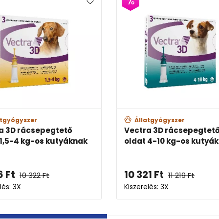
zer
Állatgyógyszer
csepegtető
Vectra 3D rácsepegtető
kg-os kutyáknak
oldat 4-10 kg-os kutyáknak
10 321
Ft
 322
Ft
11 219
Ft
Kiszerelés: 3X