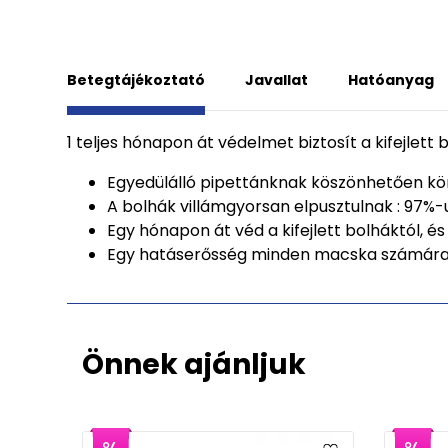
Betegtájékoztató
Javallat
Hatóanyag
1 teljes hónapon át védelmet biztosít a kifejlett
Egyedülálló pipettánknak köszönhetően könn
A bolhák villámgyorsan elpusztulnak : 97%-u
Egy hónapon át véd a kifejlett bolháktól, 
Egy hatáserősség minden macska számára: 
Önnek ajánljuk