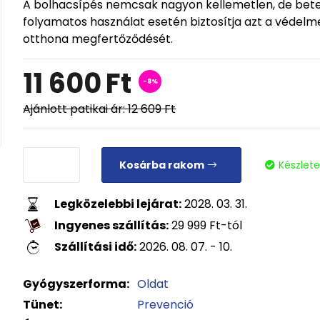
A bolhacsípés nemcsak nagyon kellemetlen, de beteg
folyamatos használat esetén biztosítja azt a védelm
otthona megfertőződését.
11 600
Ft
-8%
Ajánlott patikai ár:
12 609
Ft
Kosárba rakom
Készlet
Legközelebbi lejárat:
2028. 03. 31.
Ingyenes szállítás:
29 999
Ft
-tól
Szállítási idő:
2026. 08. 07. - 10.
Gyógyszerforma:
Oldat
Tünet:
Prevenció