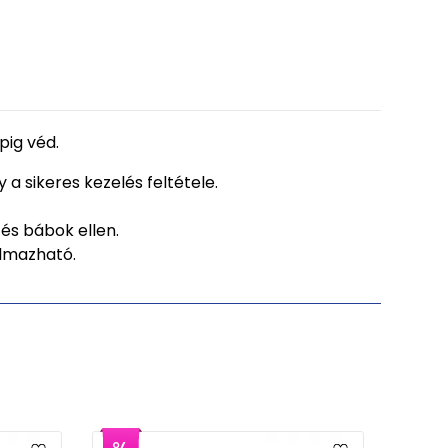
apig véd.
a sikeres kezelés feltétele.
és bábok ellen.
almazható.