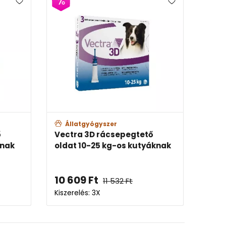
Állatgyógyszer
Állatgyógy
Vectra 3D rácsepegtető
Vectra 3D r
oldat 10-25 kg-os kutyáknak
oldat 25-40
10 609
Ft
12 541
Ft
11 532
Ft
Kiszerelés: 3X
Kiszerelés: 3X