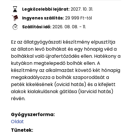
Legközelebbi lejárat:
2027. 10. 31.
Ingyenes szállítás:
29 999
Ft
-tól
Szállítási idő:
2026. 08. 08. - 11.
Ez az állatgyógyászati készítmény elpusztítja
az állaton levő bolhákat és egy hónapig véd a
bolhákkal való újrafertőződés ellen. Hatékony a
kutyákon megtelepedő bolhák ellen. A
készítmény az alkalmazást követő két hónapig
megakadályozza a bolhák szaporodását a
peték kikelésének (ovicid hatás) és a kifejlett
alakok kialakulásnak gátlása (larvicid hatás)
révén.
Gyógyszerforma:
Oldat
Tünetek: