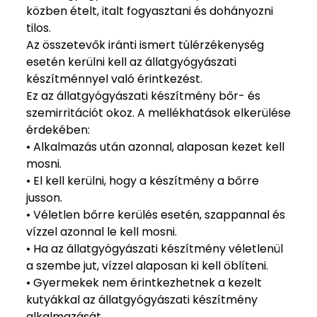
közben ételt, italt fogyasztani és dohányozni
tilos.
Az összetevők iránti ismert túlérzékenység
esetén kerülni kell az állatgyógyászati
készítménnyel való érintkezést.
Ez az állatgyógyászati készítmény bőr- és
szemirritációt okoz. A mellékhatások elkerülése
érdekében:
• Alkalmazás után azonnal, alaposan kezet kell
mosni.
• El kell kerülni, hogy a készítmény a bőrre
jusson.
• Véletlen bőrre kerülés esetén, szappannal és
vízzel azonnal le kell mosni.
• Ha az állatgyógyászati készítmény véletlenül
a szembe jut, vízzel alaposan ki kell öblíteni.
• Gyermekek nem érintkezhetnek a kezelt
kutyákkal az állatgyógyászati készítmény
alkalmazását