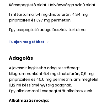
Rácsepegtető oldat. Halványsárga színű oldat.
1 ml tartalma: 54 mg dinotefurán, 4,84 mg
piriproxifen és 397 mg permetrin.
Egy csepegtető adagolóeszköz tartalma:
Tudjon meg többet
Adagolás
A javasolt legkisebb adag testtömeg-
kilogrammonként 6,4 mg dinotefurán, 0,6 mg
piriproxifen és 46,6 mg permetrin, ami megfelel
0,12 ml készítmény/ttkg adagnak.
Egy alkalommal 1 csepegtetőt alkalmazzunk.
Alkalmazás módja: