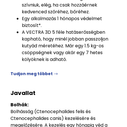
szívniuk, elég, ha csak hozzáérnek
kedvenced szőréhez, bőréhez.
Egy alkalmazás 1 hónapos védelmet
biztosít*.
A VECTRA 3D 5 féle hatáserősségben
kapható, hogy minél jobban passzoljon
kutyád méretéhez. Már egy 1.5 kg-os
csöppségnek vagy akár egy 7 hetes
kölyöknek is adható.
Tudjon meg többet
Javallat
Bolhák:
Bolhásság (Ctenocephalides felis és
Ctenocephalides canis) kezelésére és
megelőzésére. A kezelés egy hónapig véd a