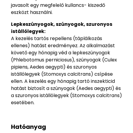
javasolt egy megfelelő kullancs- kiszedő
eszközt használni.
Lepkeszúnyogok, szúnyogok, szuronyos
istállólegyek:
A kezelés tartós repellens (táplálkozás
ellenes) hatást eredményez. Az alkalmazást
követő egy hónapig véd a lepkeszúnyogok
(Phlebotomus perniciosus), szúnyogok (Culex
pipiens, Aedes aegypti) és szuronyos
istállólegyek (Stomoxys calcitrans) csípése
ellen. A kezelés egy hónapig tartó inszekticid
hatást biztosít a szúnyogok (Aedes aegypti) és
a szuronyos istállólegyek (Stomoxys calcitrans)
esetében.
Hatóanyag