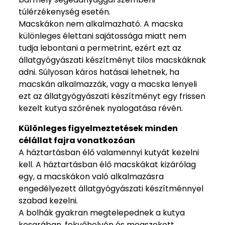
túlérzékenység esetén.
Macskákon nem alkalmazható. A macska
különleges élettani sajátossága miatt nem
tudja lebontani a permetrint, ezért ezt az
állatgyógyászati készítményt tilos macskáknak
adni. Súlyosan káros hatásai lehetnek, ha
macskán alkalmazzák, vagy a macska lenyeli
ezt az állatgyógyászati készítményt egy frissen
kezelt kutya szőrének nyalogatása révén.
Különleges figyelmeztetések minden
célállat fajra vonatkozóan
A háztartásban élő valamennyi kutyát kezelni
kell. A háztartásban élő macskákat kizárólag
egy, a macskákon való alkalmazásra
engedélyezett állatgyógyászati készítménnyel
szabad kezelni.
A bolhák gyakran megtelepednek a kutya
kosarában, fekvőhelyén és megszokott