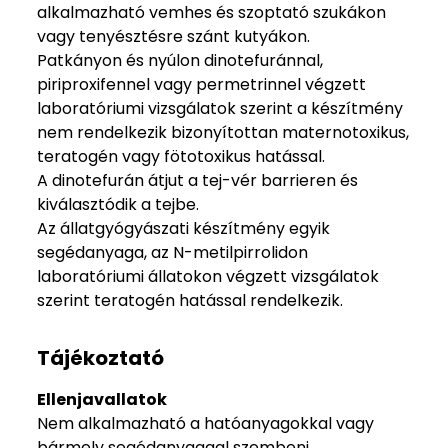
alkalmazható vemhes és szoptató szukákon
vagy tenyésztésre szánt kutyákon.
Patkányon és nyúlon dinotefuránnal,
piriproxifennel vagy permetrinnel végzett
laboratóriumi vizsgálatok szerint a készítmény
nem rendelkezik bizonyítottan maternotoxikus,
teratogén vagy fötotoxikus hatással.
A dinotefurán átjut a tej-vér barrieren és
kiválasztódik a tejbe.
Az állatgyógyászati készítmény egyik
segédanyaga, az N-metilpirrolidon
laboratóriumi állatokon végzett vizsgálatok
szerint teratogén hatással rendelkezik.
Tájékoztató
Ellenjavallatok
Nem alkalmazható a hatóanyagokkal vagy
bármely segédanyaggal szembeni