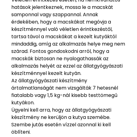
hatások jelentkeznek, mossa le a macskát
samponnal vagy szappannal. Annak
érdekében, hogy a macskákat megóvja a
készítménnyel való véletlen érintkezéstől,
tartsa távol a macskákat a kezelt kutyáktól
mindaddig, amíg az alkalmazás helye meg nem
szárad. Fontos gondoskodni arról, hogy a
macskák biztosan ne nyalogathassák az
alkalmazás helyét az ezzel az állatgyógyászati
készítménnyel kezelt kutyán.
Az állatgyógyászati készítmény
ártalmatlanságát nem vizsgálták 7 hetesnél
fiatalabb vagy 1,5 kg-nál kisebb testtömegű
kutyákon.
Ügyelni kell arra, hogy az állatgyógyászati
készítmény ne kerüljön a kutya szemébe.
Szembe jutás esetén vízzel azonnal ki kell
öblíteni.