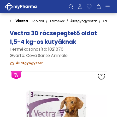
Vissza
Főoldal
Termékek
Állatgyógyászat
Kategóri
Vectra 3D rácsepegtető oldat
1,5-4 kg-os kutyáknak
Termékazonosító: 1021876
Gyártó:
Ceva Santé Animale
Állatgyógyszer