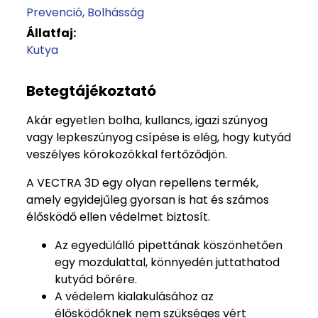
Prevenció
Bolhásság
Állatfaj:
Kutya
Betegtájékoztató
Akár egyetlen bolha, kullancs, igazi szúnyog
vagy lepkeszúnyog csípése is elég, hogy kutyád
veszélyes kórokozókkal fertőződjön.
A VECTRA 3D egy olyan repellens termék,
amely egyidejűleg gyorsan is hat és számos
élősködő ellen védelmet biztosít.
Az egyedülálló pipettának köszönhetően
egy mozdulattal, könnyedén juttathatod
kutyád bőrére.
A védelem kialakulásához az
élősködőknek nem szükséges vért