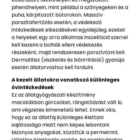
pihenőhelyein, mint például a szőnyegeken és a
puha, kárpitozott bútorokon. Masszív
parazitafertőzés esetén, a védekező
intézkedések elkezdésével egyidejűleg, ezeket
a helyeket egy arra alkalmas inszekticid szerrel
kell kezelni a bolhák elleni védekezés
részeként, majd rendszeresen porszívózni kell.
Dermatitisz (viszketés és bőrirritáció) gyanúja
esetén állatorvoshoz kell fordulni.
A kezelt állatokra vonatkozó különleges
óvintézkedések
Ez az állatgyógyászati készítmény
macskákban görcsöket, rángatódzást vált ki,
ami végzetes kimenetelű lehet. Ennek oka,
hogy ez az állatfaj különleges élettani
sajátossága miatt nem képes lebontani
bizonyos anyagokat, közöttük a permetrint.
Véletlen érintkezés esetén, ha nemkívánatos