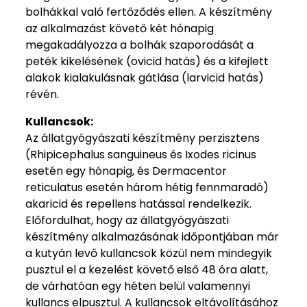
bolhákkal való fertőződés ellen. A készítmény
az alkalmazást követő két hónapig
megakadályozza a bolhák szaporodását a
peték kikelésének (ovicid hatás) és a kifejlett
alakok kialakulásnak gátlása (larvicid hatás)
révén.
Kullancsok:
Az állatgyógyászati készítmény perzisztens
(Rhipicephalus sanguineus és Ixodes ricinus
esetén egy hónapig, és Dermacentor
reticulatus esetén három hétig fennmaradó)
akaricid és repellens hatással rendelkezik.
Előfordulhat, hogy az állatgyógyászati
készítmény alkalmazásának időpontjában már
a kutyán levő kullancsok közül nem mindegyik
pusztul el a kezelést követő első 48 óra alatt,
de várhatóan egy héten belül valamennyi
kullancs elpusztul. A kullancsok eltávolításához