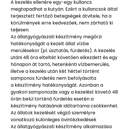
A kezelés ellenére egy-egy kullancs
megtapadhat a kutyán. Ezért a kullancsok által
terjesztett fertőző betegségek átvitele, ha a
körülmények erre kedvezőek, nem zárható ki
teljesen.
Az állatgyógyászati készítmény megőrzi
hatékonyságát a kezelt állat vízbe
merülésekor (pl. úsztatás, fürdetés). A kezelés
utáni 48 óra elteltét követően elkezdett és egy
hónapon át tartó, hetenkénti vízbemerülés,
illetve a kezelés után két héttel történt
samponos fürdetés nem befolyásolta
a készítmény hatékonyságát. Azonban a
gyakori samponozás vagy a kezelést követő 48
órán belül történő fürdetés esetén a
készítmény hatásának időtartama csökkenhet.
Az állatok kezelését végző személyre
vonatkozó különleges óvintézkedések
Az állatgyógyászati készítmény alkalmazása