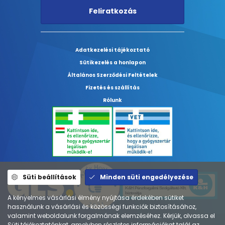
Feliratkozás
Adatkezelési tájékoztató
Sütikezelés a honlapon
Általános Szerződési Feltételek
Fizetés és szállítás
Rólunk
Süti beállítások
Minden süti engedélyezése
A kényelmes vásárlási élmény nyújtása érdekében sütiket
használunk a vásárlási és közösségi funkciók biztosításához,
valamint weboldalunk forgalmának elemzéséhez. Kérjük, olvassa el
Süti tájékoztatónkat, amelyben részletes információkat talál az