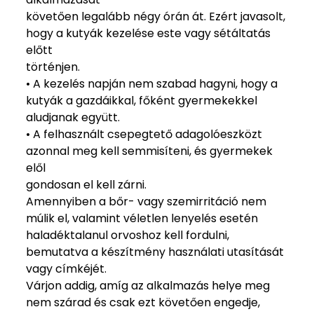
követően legalább négy órán át. Ezért javasolt,
hogy a kutyák kezelése este vagy sétáltatás
előtt
történjen.
• A kezelés napján nem szabad hagyni, hogy a
kutyák a gazdáikkal, főként gyermekekkel
aludjanak együtt.
• A felhasznált csepegtető adagolóeszközt
azonnal meg kell semmisíteni, és gyermekek
elől
gondosan el kell zárni.
Amennyiben a bőr- vagy szemirritáció nem
múlik el, valamint véletlen lenyelés esetén
haladéktalanul orvoshoz kell fordulni,
bemutatva a készítmény használati utasítását
vagy címkéjét.
Várjon addig, amíg az alkalmazás helye meg
nem szárad és csak ezt követően engedje,