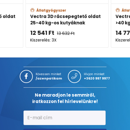
Állatgyógyszer
Álla
 oldat
Vectra 3D rácsepegtető oldat
Vectra
25-40 kg-os kutyáknak
>40 kg
12 541
Ft
14 77
13 632
Ft
Kiszerelés: 3X
Kiszerel
Kövessen minket
Hívjon minket
/azenpatikam
+3620 997 9977
Ne maradjon le semmiről,
iratkozzon fel hírlevelünkre!