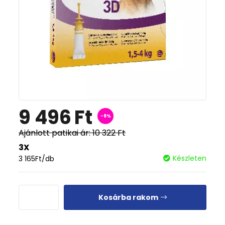
9 496
Ft
-8%
Ajánlott patikai ár:
10 322
Ft
3X
Készleten
3 165
Ft
/db
Kosárba rakom