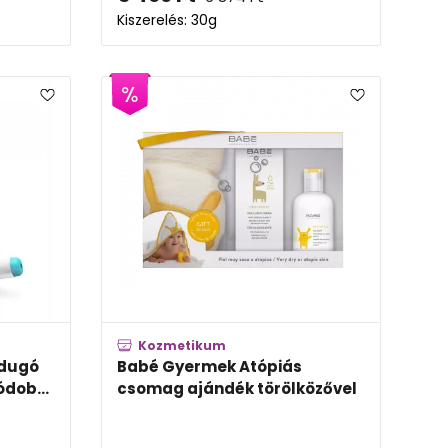
Kiszerelés: 30g
Kozmetikum
ldugó
Babé Gyermek Atópiás
ódob...
csomag ajándék törölközővel