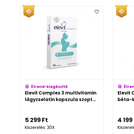
Étrend-kiegészítő
Étre
Elevit Complex 3 multivitamin
Elevit
lágyzselatin kapszula szopt...
béta-k
5 299
Ft
4 199
Kiszerelés: 30X
Kiszerel