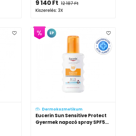
9 140
Ft
12 187
Ft
Kiszerelés: 3X
EP
Dermokozmetikum
Eucerin Sun Sensitive Protect
Gyermek napozó spray SPF5...