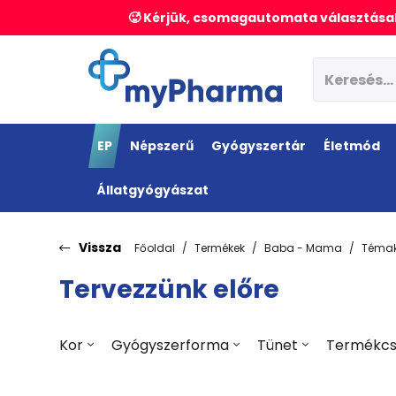
🥵 Kérjük, csomagautomata választásak
EP
Népszerű
Gyógyszertár
Életmód
Állatgyógyászat
Vissza
Főoldal
Termékek
Baba - Mama
Témak
Tervezzünk előre
Kor
Gyógyszerforma
Tünet
Termékcs