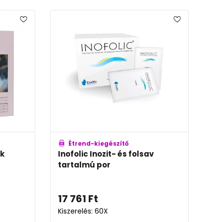
Étrend-kiegészítő
k
Inofolic Inozit- és folsav
tartalmú por
17 761
Ft
Kiszerelés: 60X