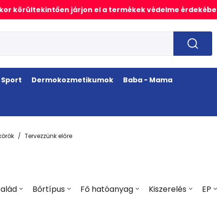
or körültekintően járjon el a termékek védelme érdekébe
Sport
Dermokozmetikumok
Baba - Mama
örök
Tervezzünk előre
alád
Bőrtípus
Fő hatóanyag
Kiszerelés
EP