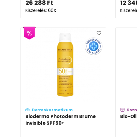
26 288
Ft
12 34
Kiszerelés: 60X
Kiszere
Dermokozmetikum
Koz
Bioderma Photoderm Brume
Bio-Oil
invisible SPF50+