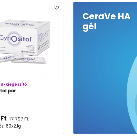
CeraVe HA
gél
nd-kiegészítő
tol por
Ft
17 797
Ft
és: 60x2,1g