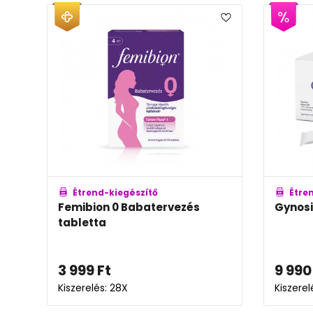
Étrend-kiegészítő
Étre
Femibion 0 Babatervezés
Gynosi
tabletta
3 999
Ft
9 990
Kiszerelés: 28X
Kiszerel