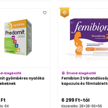
nd-kiegészítő
Étrend-kiegészítő
mit gyömbéres nyalóka
Femibion 2 Várandóssá
ekeknek
kapszula és filmtablett
Ft
6 299
Ft
-tól
és: 6X
Kiszerelés: 28+28-56+56