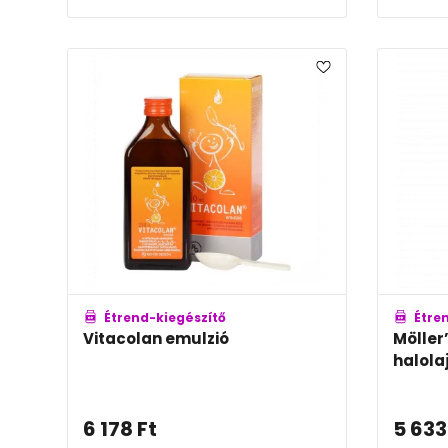
Étrend-kiegészítő
Étre
Vitacolan emulzió
Möller
halola
6 178
Ft
5 633