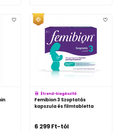
Étrend-kiegészítő
min
Femibion 3 Szoptatás
kapszula és filmtabletta
6 299
Ft
-tól