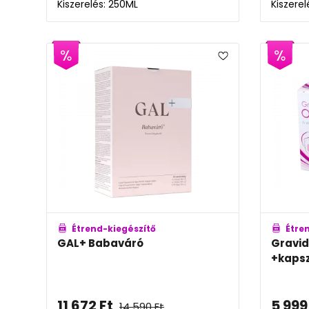
Kiszerelés: 250ML
Kiszere
Étrend-kiegészítő
Étre
GAL+ Babaváró
Gravid
+kaps
11 672
Ft
5 999
14 590
Ft