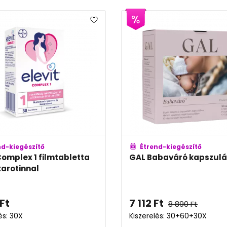
nd-kiegészítő
Étrend-kiegészítő
 Complex 1 filmtabletta
GAL Babaváró kapszulá
arotinnal
Ft
7 112
Ft
8 890
Ft
és: 30X
Kiszerelés: 30+60+30X