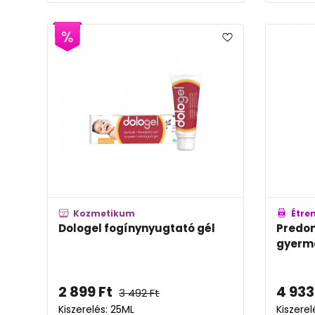
Kozmetikum
Étre
Dologel fogínynyugtató gél
Predo
gyerm
2 899
Ft
4 933
3 492
Ft
Kiszerelés: 25ML
Kiszerel