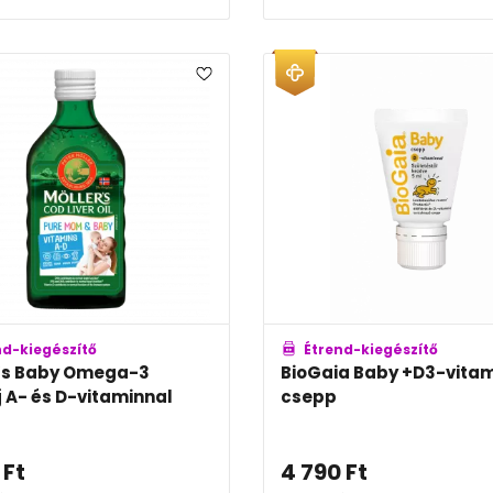
nd-kiegészítő
Étrend-kiegészítő
’s Baby Omega-3
BioGaia Baby +D3-vita
j A- és D-vitaminnal
csepp
Ft
4 790
Ft