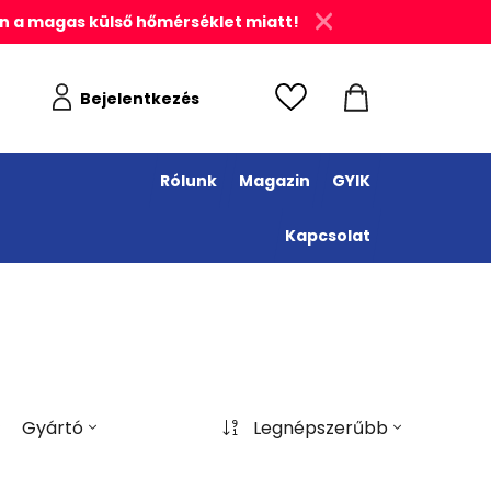
n a magas külső hőmérséklet miatt!
Bejelentkezés
Rólunk
Magazin
GYIK
Kapcsolat
Gyártó
Legnépszerűbb