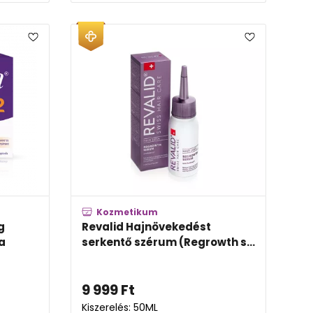
Kozmetikum
g
Revalid Hajnövekedést
a
serkentő szérum (Regrowth s...
9 999
Ft
Kiszerelés: 50ML