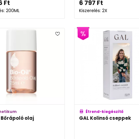
6
Ft
6 797
Ft
lés: 200ML
Kiszerelés: 2X
metikum
Étrend-kiegészítő
 Bőrápoló olaj
GAL Kolinsó cseppek