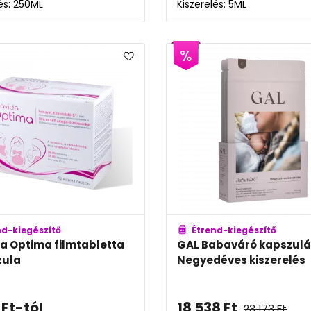
lés: 250ML
Kiszerelés: 5ML
nd-kiegészítő
Étrend-kiegészítő
a Optima filmtabletta
GAL Babaváró kapszulá
zula
Negyedéves kiszerelés
Ft
-tól
18 538
Ft
23 173
Ft