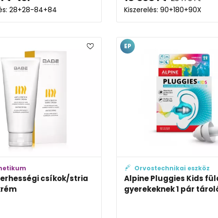
lés: 28+28-84+84
Kiszerelés: 90+180+90X
EP
metikum
Orvostechnikai eszköz
erhességi csíkok/stria
Alpine Pluggies Kids fü
 krém
gyerekeknek 1 pár tárol