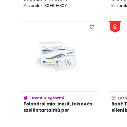
Kiszerelés: 30+60+30X
Kiszere
Étrend-kiegészítő
Koz
Folandrol mio-inozit, folsav és
Babé T
szelén tartalmú por
elleni