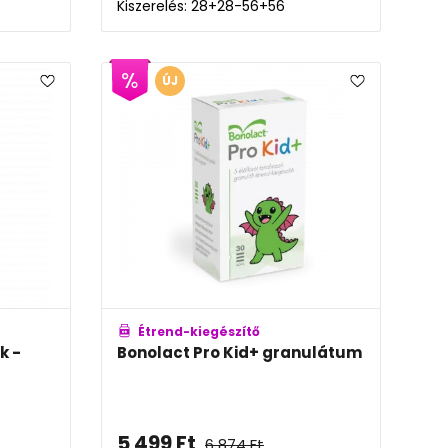
Kiszerelés: 28+28-56+56
ÚJ
Étrend-kiegészítő
k -
Bonolact Pro Kid+ granulátum
5 499
Ft
6 874
Ft