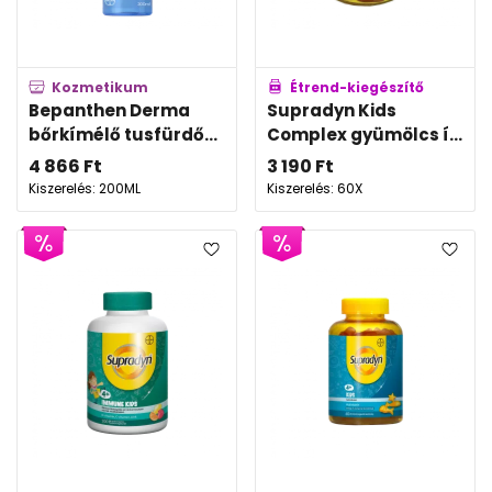
Kozmetikum
Étrend-kiegészítő
Bepanthen Derma
Supradyn Kids
bőrkímélő tusfürdő...
Complex gyümölcs í...
4 866
Ft
3 190
Ft
Kiszerelés: 200ML
Kiszerelés: 60X