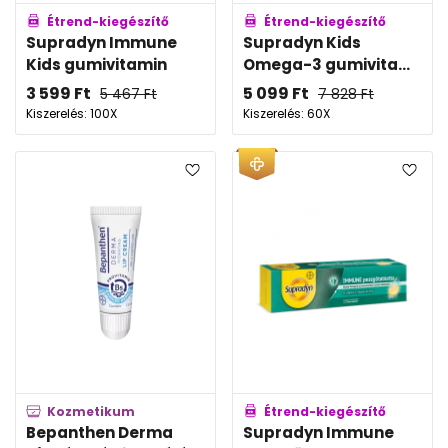
Étrend-kiegészítő
Étrend-kiegészítő
Supradyn Immune
Supradyn Kids
Kids gumivitamin
Omega-3 gumivita...
3 599
Ft
5 099
Ft
5 467
Ft
7 828
Ft
Kiszerelés: 100X
Kiszerelés: 60X
Kozmetikum
Étrend-kiegészítő
Bepanthen Derma
Supradyn Immune