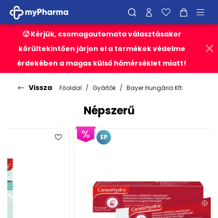
🥵 Kérjük, csomagautomata választásakor
körültekintően járjon el a termékek védelme
érdekében a magas külső hőmérséklet miatt!
Vissza
Főoldal
Gyártók
Bayer Hungária Kft.
Népszerű
EP