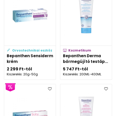
Orvostechnikai eszköz
Kozmetikum
Bepanthen Sensiderm
Bepanthen Derma
krém
bőrmegújító testáp...
2 299
Ft
-tól
5 747
Ft
-tól
Kiszerelés: 20g-50g
Kiszerelés: 200ML-400ML