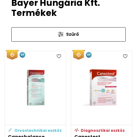
Bayer Hungária Kft.
Termékek
Szűrő
EP
EP
Orvostechnikai eszköz
Diagnosztikai eszköz
Canesbalance
Canestest