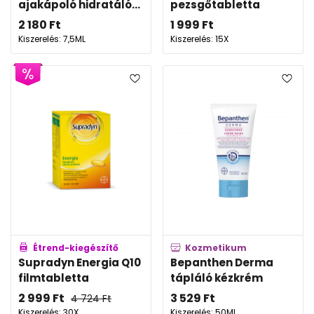
ajakápoló hidratáló...
pezsgőtabletta
2 180
Ft
1 999
Ft
Kiszerelés: 7,5ML
Kiszerelés: 15X
Étrend-kiegészítő
Kozmetikum
Supradyn Energia Q10
Bepanthen Derma
filmtabletta
tápláló kézkrém
2 999
Ft
3 529
Ft
4 724
Ft
Kiszerelés: 30X
Kiszerelés: 50ML