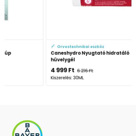
Orvostechnikai eszköz
D
Caneshydro Nyugtató hidratáló
Cane
hüvelygél
4 999
Ft
2 9
6 216
Ft
Kiszerelés: 30ML
Kisze