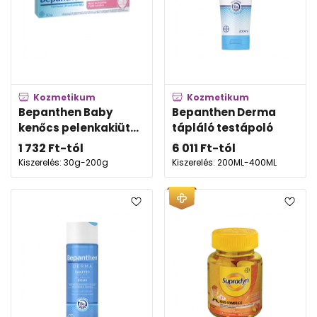
Kozmetikum
Kozmetikum
Bepanthen Baby
Bepanthen Derma
kenőcs pelenkakiüt...
tápláló testápoló
1 732
Ft
-tól
6 011
Ft
-tól
Kiszerelés: 30g-200g
Kiszerelés: 200ML-400ML