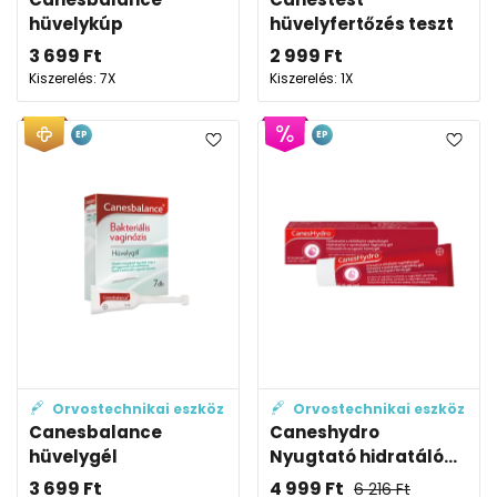
hüvelykúp
hüvelyfertőzés teszt
3 699
Ft
2 999
Ft
Kiszerelés: 7X
Kiszerelés: 1X
EP
EP
Orvostechnikai eszköz
Orvostechnikai eszköz
Canesbalance
Caneshydro
hüvelygél
Nyugtató hidratáló...
3 699
Ft
4 999
Ft
6 216
Ft