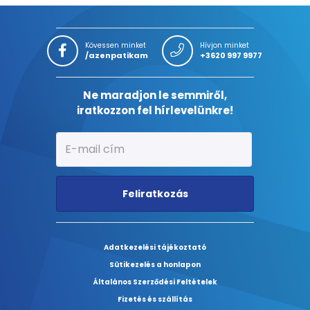
Kövessen minket
Hívjon minket
/azenpatikam
+3620 997 9977
Ne maradjon le semmiről,
iratkozzon fel hírlevelünkre!
Feliratkozás
Adatkezelési tájékoztató
Sütikezelés a honlapon
Általános Szerződési Feltételek
Fizetés és szállítás