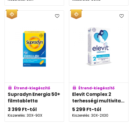
Étrend-kiegészítő
Étrend-kiegészítő
Supradyn Energia 50+
Elevit Complex 2
filmtabletta
terhességi multivita...
3 399
Ft
-tól
5 299
Ft
-tól
Kiszerelés: 30X-90X
Kiszerelés: 30X-2X30