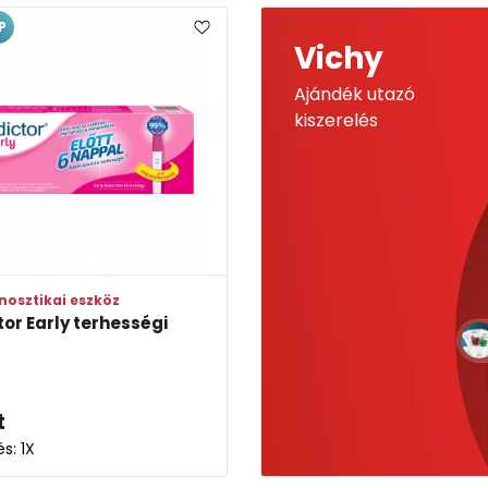
P
Vichy
Ajándék utazó
kiszerelés
nosztikai eszköz
tor Early terhességi
t
és: 1X