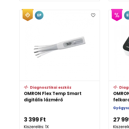
EP
E
Diagnosztikai eszköz
Diag
OMRON Flex Temp Smart
OMRON
digitális lázmérő
felkar
Gyógysz
3 399
Ft
27 99
Kiszerelés: 1X
Kiszerel