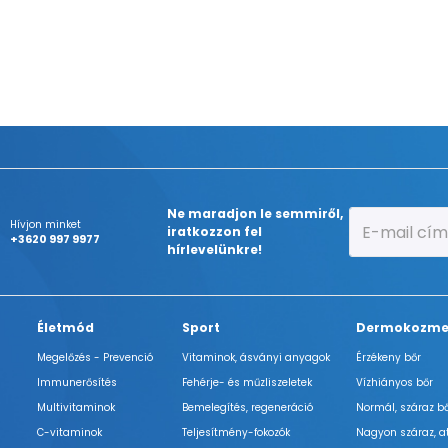
Ne maradjon le semmiről,
Hívjon minket
iratkozzon fel
+3620 997 9977
hírlevelünkre!
Életmód
Sport
Dermokozme
Megelőzés - Prevenció
Vitaminok, ásványi anyagok
Érzékeny bőr
Immunerősítés
Fehérje- és műzliszeletek
Vízhiányos bőr
Multivitaminok
Bemelegítés, regeneráció
Normál, száraz b
C-vitaminok
Teljesítmény-fokozók
Nagyon száraz, a