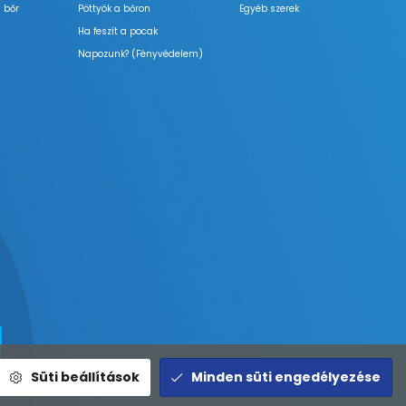
 bőr
Pöttyök a bőron
Egyéb szerek
Ha feszít a pocak
Napozunk? (Fényvédelem)
Süti beállítások
Minden süti engedélyezése