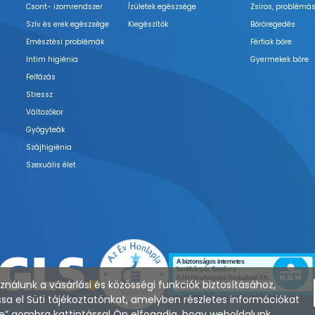
Csont- izomrendszer
Ízületek egészsége
Zsíros, problémás
Szív és erek egészsége
Kiegészítők
Bőröregedés
Emésztési problémák
Férfiak bőre
Intim higiénia
Gyermekek bőre
Felfázás
Stressz
Változókor
Gyógyteák
Szájhigiénia
Szexuális élet
nálunk a vásárlási és közösségi funkciók biztosításához,
sa el Süti tájékoztatónkat, amelyben részletes információkat
zése” gombra kattintással Ön elfogadja, hogy weboldalunk