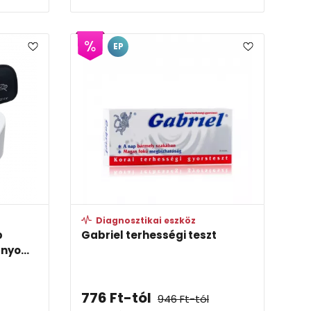
EP
Diagnosztikai eszköz
b
Gabriel terhességi teszt
nyo...
776
Ft
-tól
946
Ft
-tól