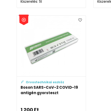
Kiszerelés: 1X
Kiszerel
Orvostechnikai eszköz
Boson SARS-CoV-2 COVID-19
antigén gyorsteszt
1 200
Ft