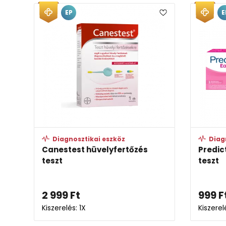
EP
E
Diagnosztikai eszköz
Diag
Canestest hüvelyfertőzés
Predic
teszt
teszt
2 999
Ft
999
F
Kiszerelés: 1X
Kiszerel