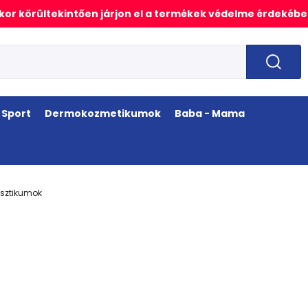
or körültekintően járjon el a termékek védelme érdekébe
Sport
Dermokozmetikumok
Baba - Mama
sztikumok