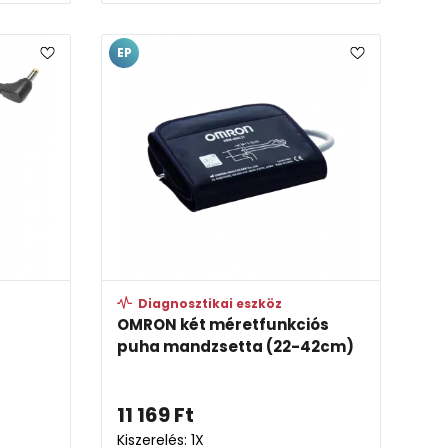
EP
Diagnosztikai eszköz
OMRON két méretfunkciós
puha mandzsetta (22-42cm)
11 169
Ft
Kiszerelés: 1X