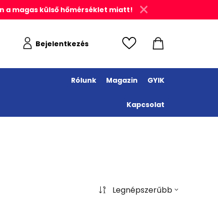
n a magas külső hőmérséklet miatt!
Bejelentkezés
Rólunk
Magazin
GYIK
Kapcsolat
Legnépszerűbb