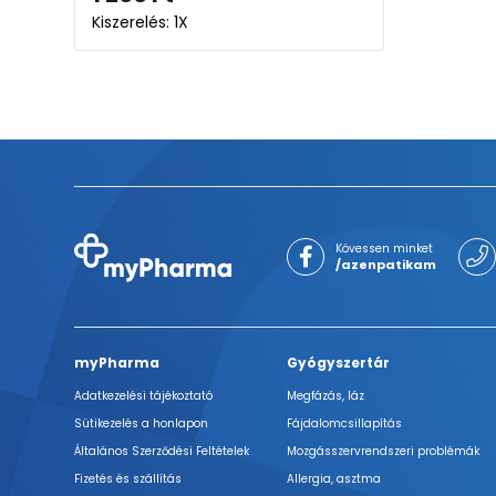
Kiszerelés: 1X
Kövessen minket
/azenpatikam
myPharma
Gyógyszertár
Adatkezelési tájékoztató
Megfázás, láz
Sütikezelés a honlapon
Fájdalomcsillapítás
Általános Szerződési Feltételek
Mozgásszervrendszeri problémák
Fizetés és szállítás
Allergia, asztma