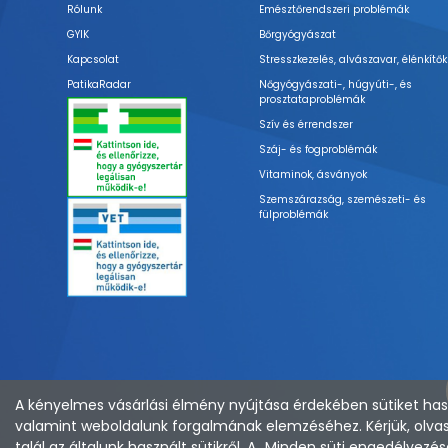
Rólunk
Emésztőrendszeri problémák
GYIK
Bőrgyógyászat
Kapcsolat
Stresszkezelés, alvászavar, élénkítők
PatikaRadar
Nőgyógyászati-, húgyúti-, és
prosztataproblémák
Szív és érrendszer
Száj- és fogproblémák
Vitaminok, ásványok
Szemszárazság, szemészeti- és
fülproblémák
A kényelmes vásárlási élmény nyújtása érdekében sütiket hasz
valamint weboldalunk forgalmának elemzéséhez. Kérjük, olvas
talál az általunk használt sütikről. A „Minden süti engedélye