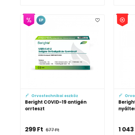
EP
Orvostechnikai eszköz
Orvo
Beright COVID-19 antigén
Berigh
orrteszt
nyálte
299
Ft
1 043
677
Ft