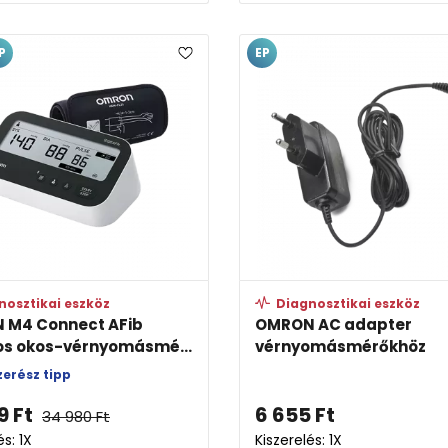
P
EP
nosztikai eszköz
Diagnosztikai eszköz
 M4 Connect AFib
OMRON AC adapter
os okos-vérnyomásmé...
vérnyomásmérőkhöz
erész tipp
9
Ft
6 655
Ft
34 980
Ft
és: 1X
Kiszerelés: 1X