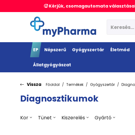
🥵 Kérjük, csomagautomata választásak
EP
Népszerű
Gyógyszertár
Életmód
Állatgyógyászat
Vissza
Főoldal
Termékek
Gyógyszertár
Diagno
Diagnosztikumok
Kor
Tünet
Kiszerelés
Gyártó