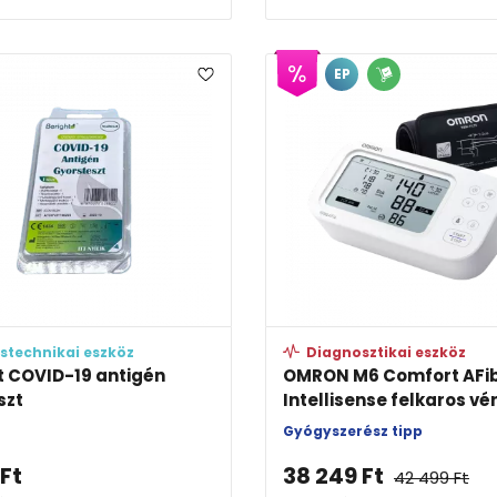
EP
stechnikai eszköz
Diagnosztikai eszköz
t COVID-19 antigén
OMRON M6 Comfort AFi
szt
Intellisense felkaros vér
Gyógyszerész tipp
Ft
38 249
Ft
42 499
Ft