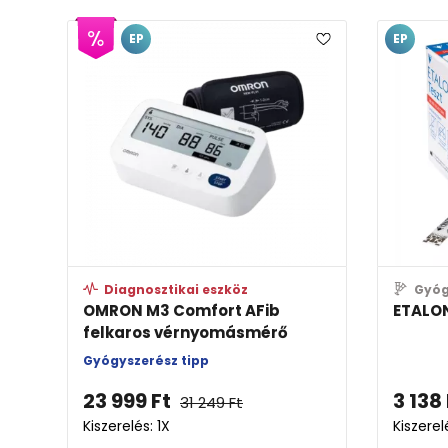
EP
EP
Diagnosztikai eszköz
Gyóg
OMRON M3 Comfort AFib
ETALON
felkaros vérnyomásmérő
Gyógyszerész tipp
23 999
Ft
3 138
31 249
Ft
Kiszerelés: 1X
Kiszerel