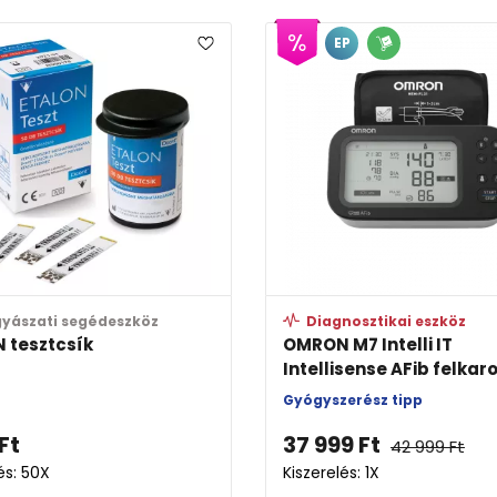
EP
yászati segédeszköz
Diagnosztikai eszköz
 tesztcsík
OMRON M7 Intelli IT
Intellisense AFib felkaro
Gyógyszerész tipp
Ft
37 999
Ft
42 999
Ft
és: 50X
Kiszerelés: 1X