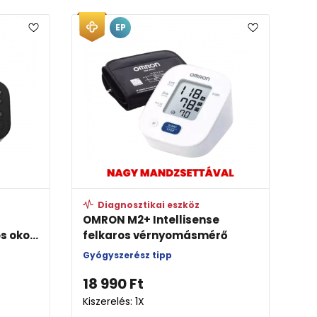
EP
Diagnosztikai eszköz
OMRON M2+ Intellisense
s oko...
felkaros vérnyomásmérő
Gyógyszerész tipp
18 990
Ft
Kiszerelés: 1X