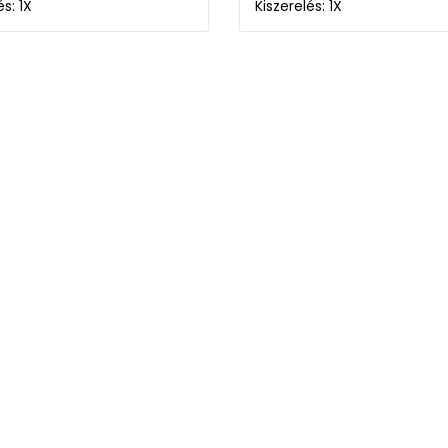
és: 1X
Kiszerelés: 1X