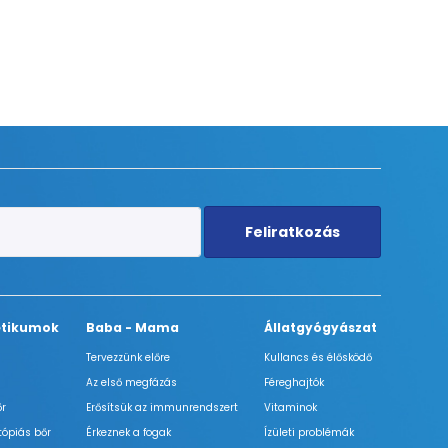
Feliratkozás
tikumok
Baba - Mama
Állatgyógyászat
Tervezzünk előre
Kullancs és élősködő
Az első megfázás
Féreghajtók
őr
Erősítsük az immunrendszert
Vitaminok
tópiás bőr
Érkeznek a fogak
Ízületi problémák