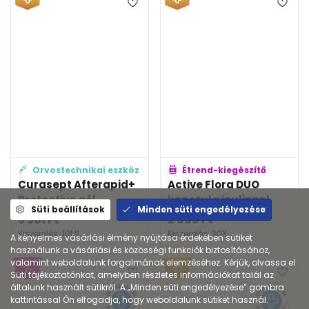
Orvostechnikai eszköz
Étrend-kiegészítő
Curasept Afterapid+
Active Flora DUO
Protective gél
kapszula inulinnal
Süti beállítások
Minden süti engedélyezése
3 581
Ft
2 999
Ft
Kiszerelés: 10ML
Kiszerelés: 20X
A kényelmes vásárlási élmény nyújtása érdekében sütiket
használunk a vásárlási és közösségi funkciók biztosításához,
valamint weboldalunk forgalmának elemzéséhez. Kérjük, olvassa el
Süti tájékoztatónkat, amelyben részletes információkat talál az
általunk használt sütikről. A „Minden süti engedélyezése” gombra
kattintással Ön elfogadja, hogy weboldalunk sütiket használ.