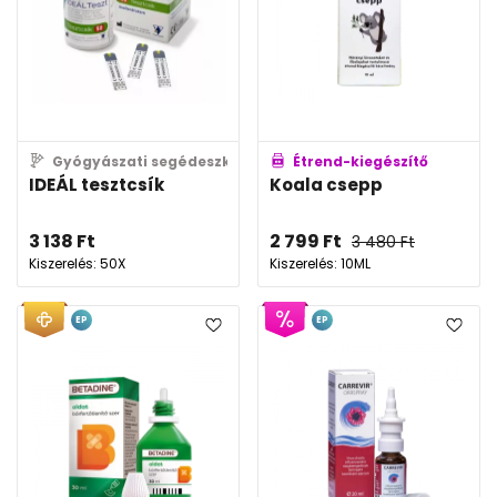
Gyógyászati segédeszköz
Étrend-kiegészítő
IDEÁL tesztcsík
Koala csepp
3 138
Ft
2 799
Ft
3 480
Ft
Kiszerelés: 50X
Kiszerelés: 10ML
EP
EP