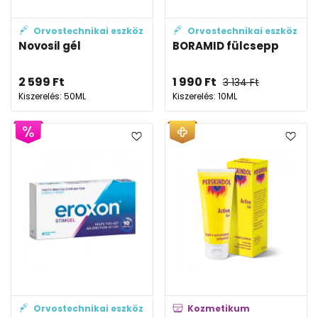
Orvostechnikai eszköz
Orvostechnikai eszköz
Novosil gél
BORAMID fülcsepp
2 599
Ft
1 990
Ft
3 134
Ft
Kiszerelés: 50ML
Kiszerelés: 10ML
Orvostechnikai eszköz
Kozmetikum