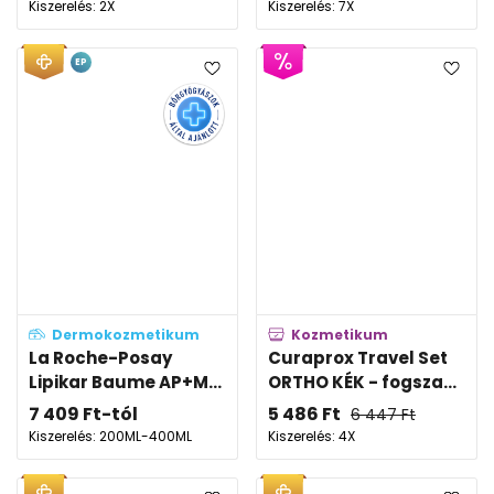
Kiszerelés: 2X
Kiszerelés: 7X
EP
Dermokozmetikum
Kozmetikum
La Roche-Posay
Curaprox Travel Set
Lipikar Baume AP+M...
ORTHO KÉK - fogsza...
7 409
Ft
-tól
5 486
Ft
6 447
Ft
Kiszerelés: 200ML-400ML
Kiszerelés: 4X