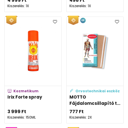
4 999
Ft
498
Ft
Kiszerelés: 1X
Kiszerelés: 1X
EP
Kozmetikum
Orvostechnikai eszköz
Irix Forte spray
MOTTO
Fájdalomcsillapító t...
3 999
Ft
777
Ft
Kiszerelés: 150ML
Kiszerelés: 2X