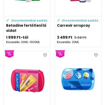
Orvostechnikai eszköz
Orvostechnikai eszköz
Betadine fertőtlenítő
Carrevir orrspray
oldat
1 999
Ft
-tól
3 499
Ft
5 341
Ft
Kiszerelés: 30ML-1000ML
Kiszerelés: 20ML