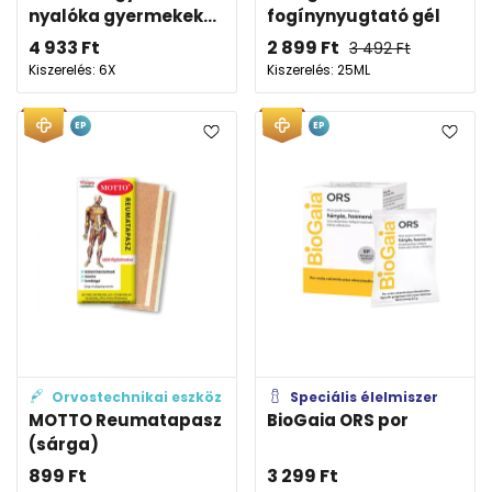
nyalóka gyermekek...
fogínynyugtató gél
4 933
Ft
2 899
Ft
3 492
Ft
Kiszerelés: 6X
Kiszerelés: 25ML
EP
EP
Orvostechnikai eszköz
Speciális élelmiszer
MOTTO Reumatapasz
BioGaia ORS por
(sárga)
899
Ft
3 299
Ft