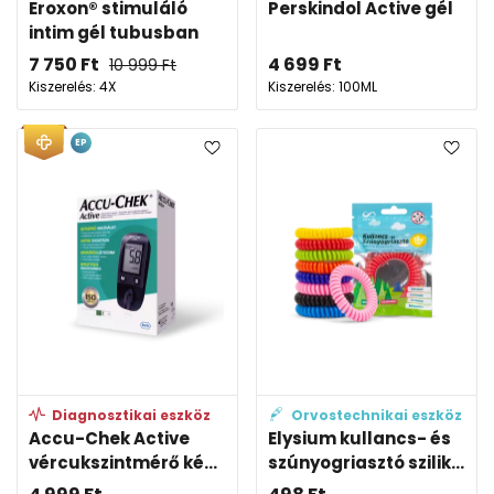
Eroxon® stimuláló
Perskindol Active gél
intim gél tubusban
7 750
Ft
4 699
Ft
10 999
Ft
Kiszerelés: 4X
Kiszerelés: 100ML
EP
Diagnosztikai eszköz
Orvostechnikai eszköz
Accu-Chek Active
Elysium kullancs- és
vércukszintmérő ké...
szúnyogriasztó szilik...