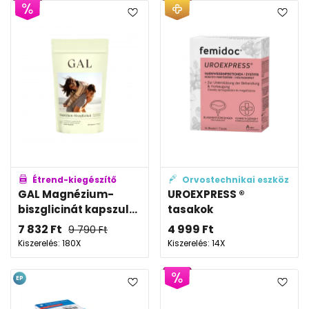
Étrend-kiegészítő
Orvostechnikai eszköz
GAL Magnézium-
UROEXPRESS ®
biszglicinát kapszul...
tasakok
7 832
Ft
4 999
Ft
9 790
Ft
Kiszerelés: 180X
Kiszerelés: 14X
EP