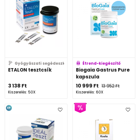
Gyógyászati segédeszköz
Étrend-kiegészítő
ETALON tesztcsík
Biogaia Gastrus Pure
kapszula
3 138
Ft
10 999
Ft
13 952
Ft
Kiszerelés: 50X
Kiszerelés: 60X
EP