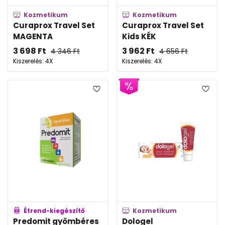
Kozmetikum
Kozmetikum
Curaprox Travel Set
Curaprox Travel Set
MAGENTA
Kids KÉK
3 698
Ft
3 962
Ft
4 346
Ft
4 656
Ft
Kiszerelés: 4X
Kiszerelés: 4X
Étrend-kiegészítő
Kozmetikum
Predomit gyömbéres
Dologel