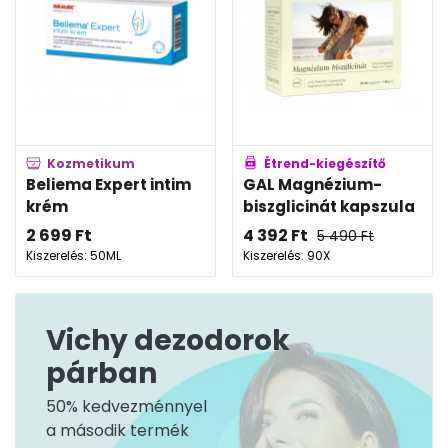
Kozmetikum
Étrend-kiegészítő
Beliema Expert intim
GAL Magnézium-
krém
biszglicinát kapszula
2 699
Ft
4 392
Ft
5 490
Ft
Kiszerelés: 50ML
Kiszerelés: 90X
Vichy dezodorok
párban
50% kedvezménnyel
a második termék