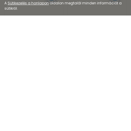
A
Sütikezelés a honlapon
oldalon megtalál minden információt a
sütikről.
Dermokozmetikum
Dermokozmetikum
La Roche-Posay
Vichy Liftactiv B3
Anthelios láthatatla...
karácsonyi csomag...
9 262
Ft
27 381
Ft
14 249
Ft
Kiszerelés: 300ML
Kiszerelés: 4X