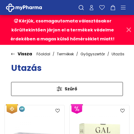
🥵 Kérjük, csomagautomata választásakor
körültekintően járjon el a termékek védelme
érdekében a magas külső hőmérséklet miatt!
Vissza
Főoldal
Termékek
Gyógyszertár
Utazás
Utazás
Szűrő
EP