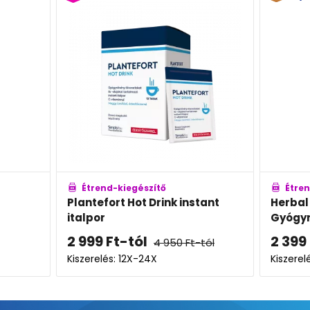
Étrend-kiegészítő
k instant
Herbal Swiss Hot Drink
D
Gyógynövény-kivonatokat
k
tartalmazó instant italpor
2 399
Ft
-tól
5
50
Ft
-tól
Kiszerelés: 12X-24X
Ki