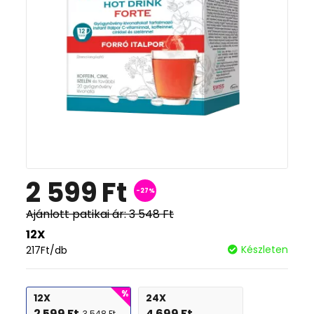
2 599
Ft
-27%
Ajánlott patikai ár:
3 548
Ft
12X
Készleten
217
Ft
/db
12X
24X
2 599
Ft
4 699
Ft
3 548
Ft