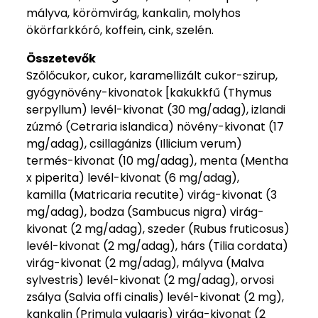
mályva, körömvirág, kankalin, molyhos
ökörfarkkóró, koffein, cink, szelén.
Összetevők
Szőlőcukor, cukor, karamellizált cukor-szirup,
gyógynövény-kivonatok [kakukkfű (Thymus
serpyllum) levél-kivonat (30 mg/adag), izlandi
zúzmó (Cetraria islandica) növény-kivonat (17
mg/adag), csillagánizs (Illicium verum)
termés-kivonat (10 mg/adag), menta (Mentha
x piperita) levél-kivonat (6 mg/adag),
kamilla (Matricaria recutite) virág-kivonat (3
mg/adag), bodza (Sambucus nigra) virág-
kivonat (2 mg/adag), szeder (Rubus fruticosus)
levél-kivonat (2 mg/adag), hárs (Tilia cordata)
virág-kivonat (2 mg/adag), mályva (Malva
sylvestris) levél-kivonat (2 mg/adag), orvosi
zsálya (Salvia offi cinalis) levél-kivonat (2 mg),
kankalin (Primula vulgaris) virág-kivonat (2