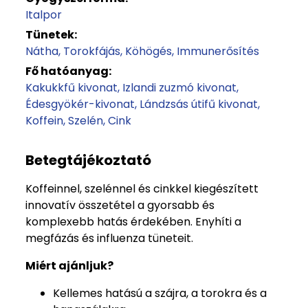
Italpor
Tünetek:
Nátha
Torokfájás
Köhögés
Immunerősítés
Fő hatóanyag:
Kakukkfű kivonat
Izlandi zuzmó kivonat
Édesgyökér-kivonat
Lándzsás útifű kivonat
Koffein
Szelén
Cink
Betegtájékoztató
Koffeinnel, szelénnel és cinkkel kiegészített
innovatív összetétel a gyorsabb és
komplexebb hatás érdekében. Enyhíti a
megfázás és influenza tüneteit.
Miért ajánljuk?
Kellemes hatású a szájra, a torokra és a