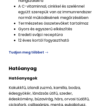
hangszálakra
A C-vitaminnal, cinkkel és szelénnel
együtt szerepük van az immunrendszer
normál működésének megőrzésében
Természetes összetevőket tartalmaz
Gyors és egyszerű elkészítés
Eredeti svájci receptúra
12 éves kortól fogyasztható
Tudjon meg többet
Hatóanyag
Hatóanyagok
Kakukkfű, izlandi zuzmó, kamilla, bodza,
édesgyökér, lándzsás útifű, szeder,
édeskömény, búzavirág, hárs, orvosi tüdőfű,
cickafark, csillagánizs, menta, eukaliptusz,