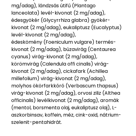
mg/adag), lándzsás útifű (Plantago
lanceolata) levél-kivonat (2 mg/adag),
édesgyökér (Glycyrrhiza glabra) gyökér-
kivonat (2 mg/adag), eukaliptusz (Eucalyptus)
levél-kivonat (2 mg/adag),
édeskömény (Foeniculum vulgare) termés-
kivonat (2 mg/adag), búzavirág (Centaurea
cyanus) virág-kivonat (2 mg/adag),
körömvirág (Calendula offi cinalis) virág-
kivonat (2 mg/adag), cickafark (Achillea
millefolium) virág-kivonat (2 mg/adag),
molyhos ökörfarkkóró (Verbascum thapsus)
virág-kivonat (2 mg/adag), orvosi ziliz (Althea
officinalis) levélkivonat (2 mg/adag), aromák
(mentol, borsmenta olaj, eukaliptusz olaj), L-
aszkorbinsav, koffein, méz, cink-oxid, nátrium-
szelenit-pentahidrát.