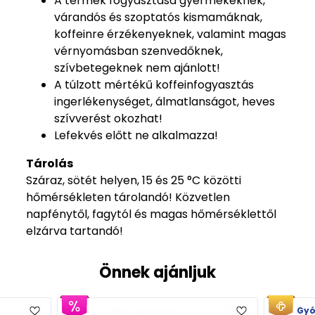
A termék fogyasztása gyermekeknek,
várandós és szoptatós kismamáknak,
koffeinre érzékenyeknek, valamint magas
vérnyomásban szenvedőknek,
szívbetegeknek nem ajánlott!
A túlzott mértékű koffeinfogyasztás
ingerlékenységet, álmatlanságot, heves
szívverést okozhat!
Lefekvés előtt ne alkalmazza!
Tárolás
Száraz, sötét helyen, 15 és 25 °C közötti
hőmérsékleten tárolandó! Közvetlen
napfénytől, fagytól és magas hőmérséklettől
elzárva tartandó!
Önnek ajánljuk
Gyógyszerész tipp