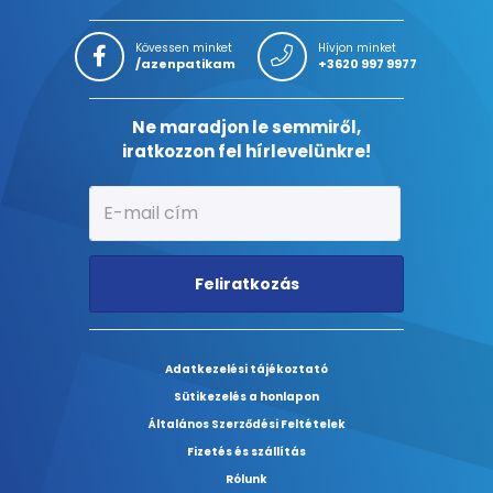
Kövessen minket
Hívjon minket
/azenpatikam
+3620 997 9977
Ne maradjon le semmiről,
iratkozzon fel hírlevelünkre!
Feliratkozás
Adatkezelési tájékoztató
Sütikezelés a honlapon
Általános Szerződési Feltételek
Fizetés és szállítás
Rólunk