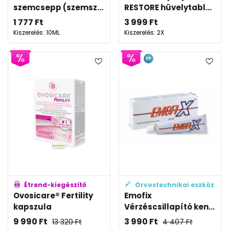
szemcsepp (szemsz...
RESTORE hüvelytabl...
1 777
Ft
3 999
Ft
Kiszerelés: 10ML
Kiszerelés: 2X
EP
Étrend-kiegészítő
Orvostechnikai eszköz
Ovosicare® Fertility
Emofix
kapszula
Vérzéscsillapító ken...
9 990
Ft
3 990
Ft
13 320
Ft
4 407
Ft