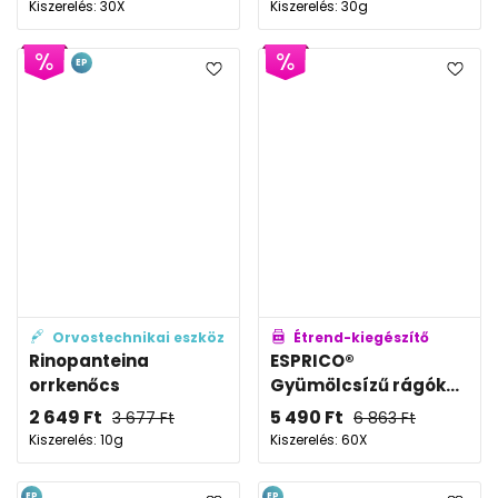
Kiszerelés: 30X
Kiszerelés: 30g
EP
Orvostechnikai eszköz
Étrend-kiegészítő
Rinopanteina
ESPRICO®
orrkenőcs
Gyümölcsízű rágók...
2 649
Ft
5 490
Ft
3 677
Ft
6 863
Ft
Kiszerelés: 10g
Kiszerelés: 60X
EP
EP