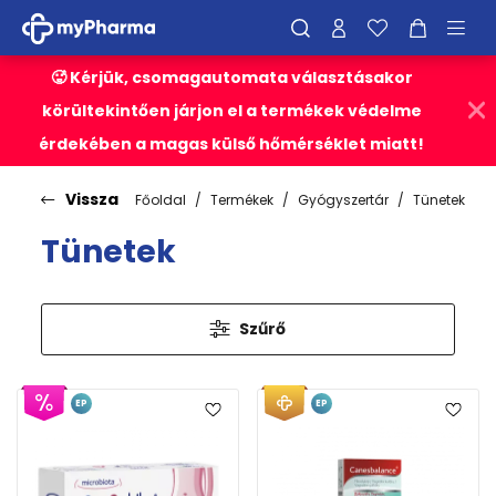
🥵 Kérjük, csomagautomata választásakor
körültekintően járjon el a termékek védelme
érdekében a magas külső hőmérséklet miatt!
Vissza
Főoldal
Termékek
Gyógyszertár
Tünetek
Tünetek
Szűrő
EP
EP