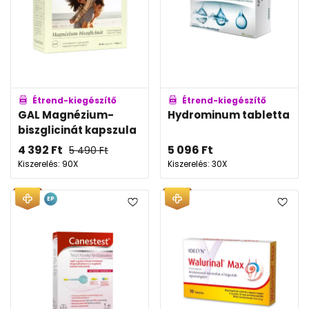
Étrend-kiegészítő
Étrend-kiegészítő
GAL Magnézium-
Hydrominum tabletta
biszglicinát kapszula
4 392
Ft
5 096
Ft
5 490
Ft
Kiszerelés: 90X
Kiszerelés: 30X
EP