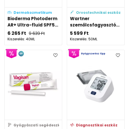
Dermokozmetikum
Orvostechnikai eszköz
Bioderma Photoderm
Wartner
AR+ Ultra-fluid SPF5...
szemölcsfagyasztó...
6 265
Ft
5 599
Ft
9 639
Ft
Kiszerelés: 40ML
Kiszerelés: 50ML
EP
Gyógyszerész tipp
Gyógyászati segédeszköz
Diagnosztikai eszköz