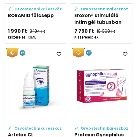
Orvostechnikai eszköz
Orvostechnikai eszköz
BORAMID fülcsepp
Eroxon® stimuláló
intim gél tubusban
1 990
Ft
7 750
Ft
3 134
Ft
10 999
Ft
Kiszerelés: 10ML
Kiszerelés: 4X
EP
EP
Orvostechnikai eszköz
Orvostechnikai eszköz
Artelac CL
Protexin Gynophilus