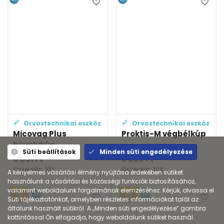
Orvostechnikai eszköz
Orvostechnikai eszköz
Micovag Plus
Proktis-M végbélkúp
hüvelykúp
Süti beállítások
Minden süti engedélyezése
6 051
Ft
5 589
Ft
Kiszerelés: 10X
Kiszerelés: 10X
A kényelmes vásárlási élmény nyújtása érdekében sütiket
használunk a vásárlási és közösségi funkciók biztosításához,
valamint weboldalunk forgalmának elemzéséhez. Kérjük, olvassa el
EP
EP
Süti tájékoztatónkat, amelyben részletes információkat talál az
általunk használt sütikről. A „Minden süti engedélyezése” gombra
kattintással Ön elfogadja, hogy weboldalunk sütiket használ.