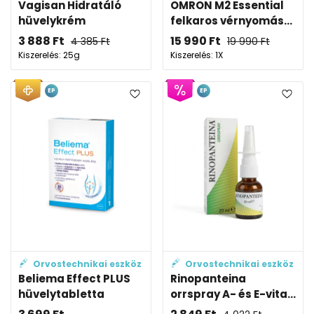
Vagisan Hidratáló
OMRON M2 Essential
hüvelykrém
felkaros vérnyomás...
3 888
Ft
15 990
Ft
4 385
Ft
19 990
Ft
Kiszerelés: 25g
Kiszerelés: 1X
EP
EP
Orvostechnikai eszköz
Orvostechnikai eszköz
Beliema Effect PLUS
Rinopanteina
hüvelytabletta
orrspray A- és E-vita...