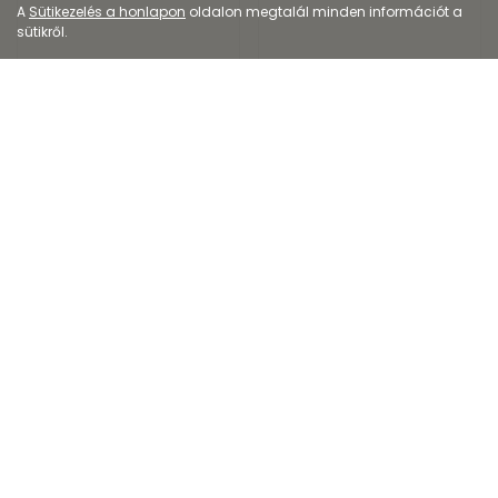
A
Sütikezelés a honlapon
oldalon megtalál minden információt a
sütikről.
Orvostechnikai eszköz
Diagnosztikai eszköz
Ocutein Sensitive Plus
Accu-Chek Active
szemcsepp
vércukszintmérő ké...
2 699
Ft
4 999
Ft
Kiszerelés: 15ML
Kiszerelés: 1X