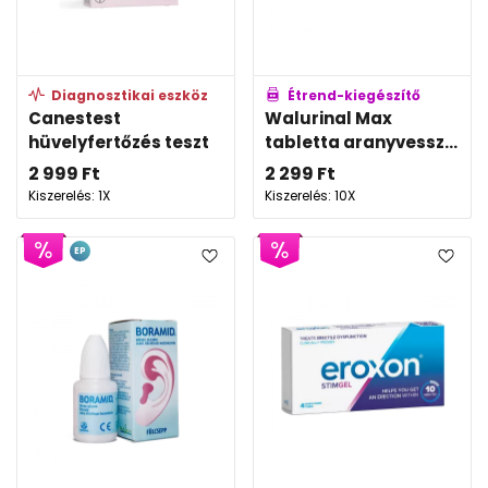
Diagnosztikai eszköz
Étrend-kiegészítő
Canestest
Walurinal Max
hüvelyfertőzés teszt
tabletta aranyvessz...
2 999
Ft
2 299
Ft
Kiszerelés: 1X
Kiszerelés: 10X
EP