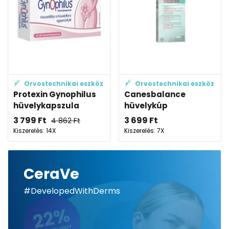
Orvostechnikai eszköz
Orvostechnikai eszköz
Protexin Gynophilus
Canesbalance
hüvelykapszula
hüvelykúp
3 799
Ft
3 699
Ft
4 862
Ft
Kiszerelés: 14X
Kiszerelés: 7X
CeraVe
#DevelopedWithDerms