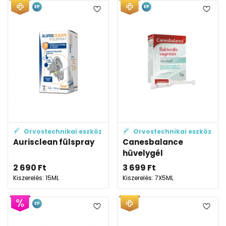
EP
EP
Orvostechnikai eszköz
Orvostechnikai eszköz
Aurisclean fülspray
Canesbalance
hüvelygél
2 690
Ft
3 699
Ft
Kiszerelés: 15ML
Kiszerelés: 7X5ML
EP