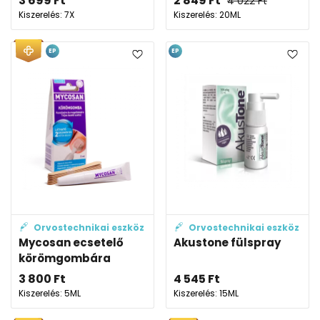
3 699
Ft
2 849
Ft
4 022
Ft
Kiszerelés: 7X
Kiszerelés: 20ML
EP
EP
Orvostechnikai eszköz
Orvostechnikai eszköz
Mycosan ecsetelő
Akustone fülspray
körömgombára
3 800
Ft
4 545
Ft
Kiszerelés: 5ML
Kiszerelés: 15ML