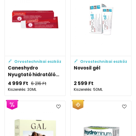
Orvostechnikai eszköz
Orvostechnikai eszköz
Caneshydro
Novosil gél
Nyugtató hidratáló...
4 999
Ft
2 599
Ft
6 216
Ft
Kiszerelés: 30ML
Kiszerelés: 50ML