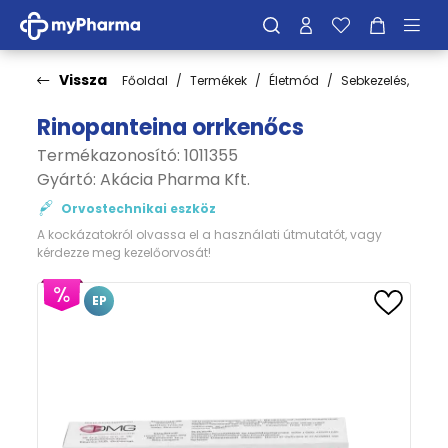
Vissza
Főoldal
Termékek
Életmód
Sebkezelés, fertőt
Rinopanteina orrkenőcs
Termékazonosító: 1011355
Gyártó:
Akácia Pharma Kft.
Orvostechnikai eszköz
A kockázatokról olvassa el a használati útmutatót, vagy
kérdezze meg kezelőorvosát!
EP