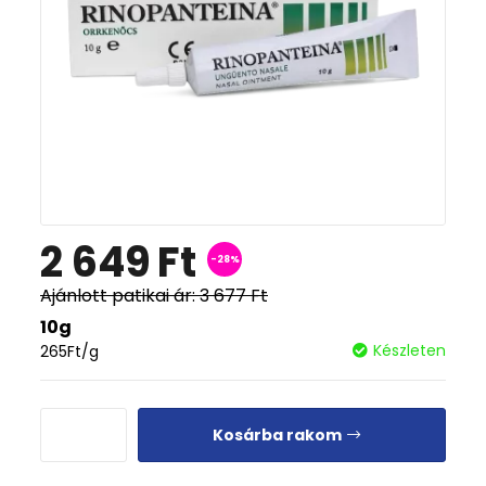
2 649
Ft
-28%
Ajánlott patikai ár:
3 677
Ft
10g
Készleten
265
Ft
/g
Kosárba rakom