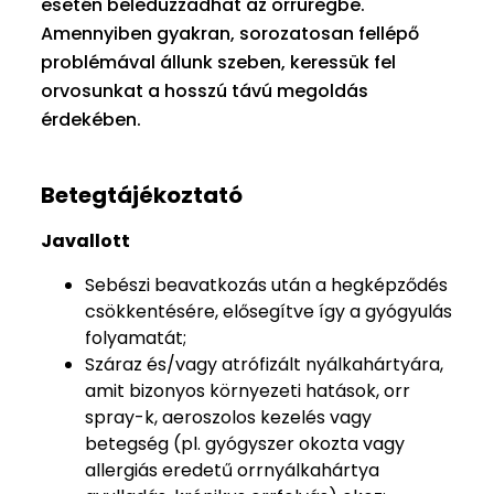
esetén beleduzzadhat az orrüregbe.
Amennyiben gyakran, sorozatosan fellépő
problémával állunk szeben, keressük fel
orvosunkat a hosszú távú megoldás
érdekében.
Betegtájékoztató
Javallott
Sebészi beavatkozás után a hegképződés
csökkentésére, elősegítve így a gyógyulás
folyamatát;
Száraz és/vagy atrófizált nyálkahártyára,
amit bizonyos környezeti hatások, orr
spray-k, aeroszolos kezelés vagy
betegség (pl. gyógyszer okozta vagy
allergiás eredetű orrnyálkahártya