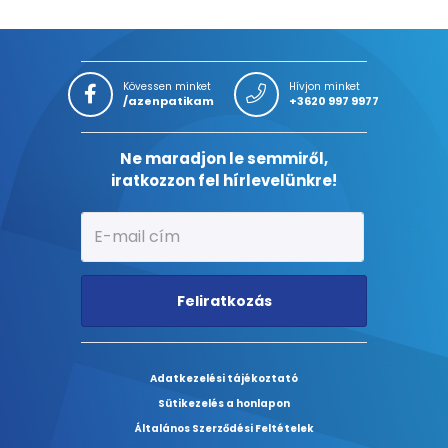
Kövessen minket
Hívjon minket
/azenpatikam
+3620 997 9977
Ne maradjon le semmiről,
iratkozzon fel hírlevelünkre!
Feliratkozás
Adatkezelési tájékoztató
Sütikezelés a honlapon
Általános Szerződési Feltételek