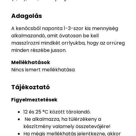
Adagolás
A kenőcsből naponta 1-3-szor kis mennyiség
alkalmazandó, amit óvatosan be kell
masszírozni mindkét orrlyukba, hogy az orrüreg
minden részébe jusson.
Mellékhatások
Nincs ismert mellékhatása.
Tájékoztató
Figyelmeztetések
12 és 25 °C között tárolandó.
Ne alkalmazza, ha túlérzékeny a
készítmény valamely összetevőjére!
Ha mégis mellékhatás jelentkezne, akkor