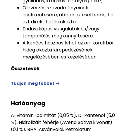
gyulladás, krónikus orrfolyás) okoz;
Orrvérzés szövődményeinek
csökkentésére, abban az esetben is, ha
azt direkt hatás okozta;
Endoszkópos vizsgálatok és/vagy
tamponálás megkönnyítésére.
A kenőcs hasznos lehet az orr körüli bőr
hideg okozta kirepedezésének
megelőzésében és kezelésében.
Összetevők
Tudjon meg többet
Hatóanyag
A-vitamin-palmitát (0,05 %), D-Pantenol (5,0
%), Hidrolizált fehérje (Avena Sativa kivonat)
(0,1 %), BHA, Ásványolaj, Petrolatum.