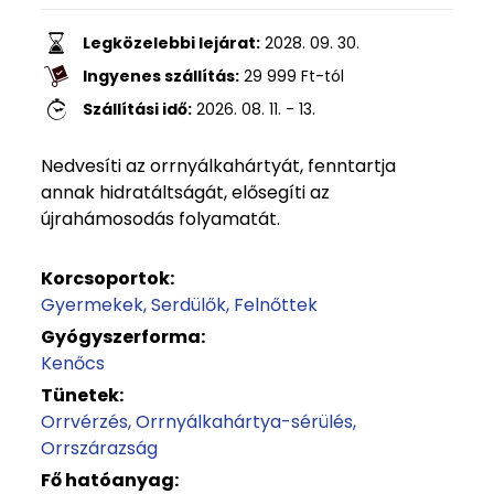
Legközelebbi lejárat:
2028. 09. 30.
Ingyenes szállítás:
29 999
Ft
-tól
Szállítási idő:
2026. 08. 11. - 13.
Nedvesíti az orrnyálkahártyát, fenntartja
annak hidratáltságát, elősegíti az
újrahámosodás folyamatát.
Korcsoportok:
Gyermekek
Serdülők
Felnőttek
Gyógyszerforma:
Kenőcs
Tünetek:
Orrvérzés
Orrnyálkahártya-sérülés
Orrszárazság
Fő hatóanyag: