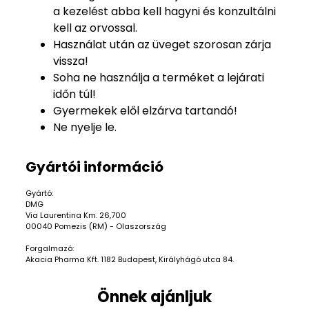
a kezelést abba kell hagyni és konzultálni
kell az orvossal.
Használat után az üveget szorosan zárja
vissza!
Soha ne használja a terméket a lejárati
időn túl!
Gyermekek elől elzárva tartandó!
Ne nyelje le.
Gyártói információ
Gyártó:
DMG
Via Laurentina Km. 26,700
00040 Pomezis (RM) - Olaszország
Forgalmazó:
Akacia Pharma Kft. 1182 Budapest, Királyhágó utca 84.
Önnek ajánljuk