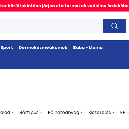
or körültekintően járjon el a termékek védelme érdekébe
Sport
Dermokozmetikumok
Baba - Mama
alád
Bőrtípus
Fő hatóanyag
Kiszerelés
EP