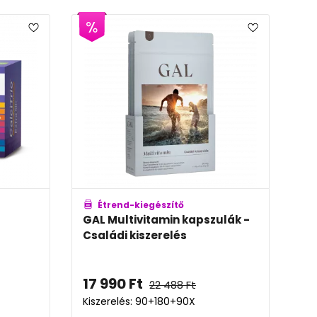
Étrend-kiegészítő
GAL Multivitamin kapszulák -
Családi kiszerelés
17 990
Ft
22 488
Ft
Kiszerelés: 90+180+90X