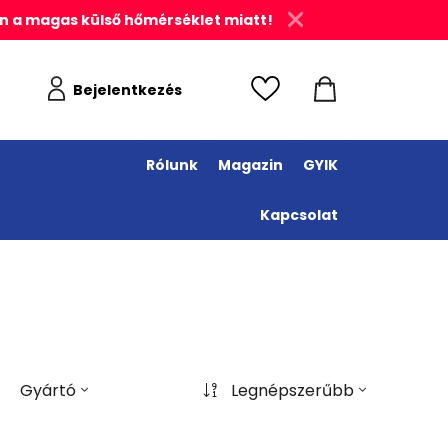
n a magas külső hőmérséklet miatt!
Bejelentkezés
Rólunk
Magazin
GYIK
Kapcsolat
Gyártó
Legnépszerűbb