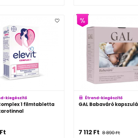
nd-kiegészítő
Étrend-kiegészítő
 Complex 1 filmtabletta
GAL Babaváró kapszulá
arotinnal
Ft
7 112
Ft
8 890
Ft