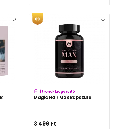
Étrend-kiegészítő
k
Magic Hair Max kapszula
3 499
Ft