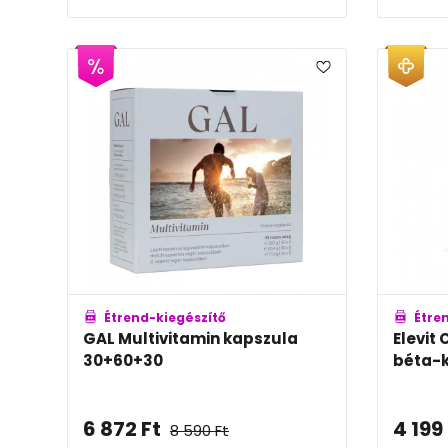
Étrend-kiegészítő
Étre
GAL Multivitamin kapszula
Elevit
30+60+30
béta-k
6 872
Ft
4 199
8 590
Ft