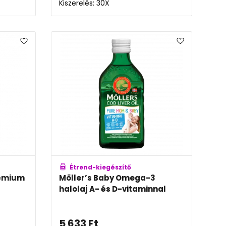
Kiszerelés: 30X
Étrend-kiegészítő
rémium
Möller’s Baby Omega-3
halolaj A- és D-vitaminnal
5 633
Ft