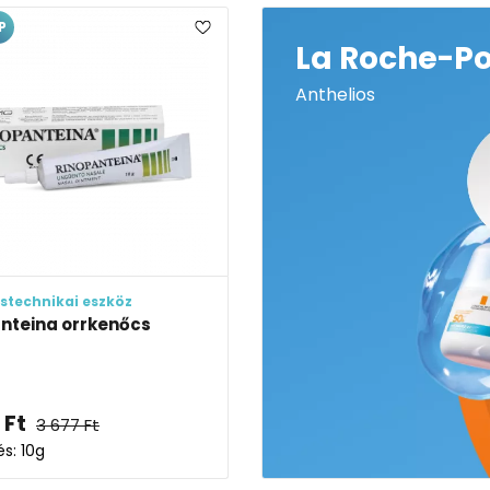
P
La Roche-P
Anthelios
stechnikai eszköz
nteina orrkenőcs
Ft
3 677
Ft
és: 10g