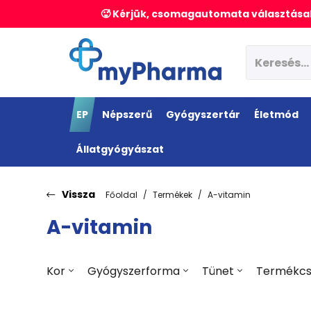
🥵 Kérjük, csomagautomata választásak
EP
Népszerű
Gyógyszertár
Életmód
Állatgyógyászat
Vissza
Főoldal
Termékek
A-vitamin
A-vitamin
Kor
Gyógyszerforma
Tünet
Termékcs