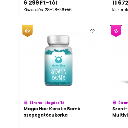
6 299
Ft
-tól
11 67
Kiszerelés: 28+28-56+56
Kiszere
Étrend-kiegészítő
Étre
Magic Hair Keratin Bomb
Szent-
szopogatócukorka
Multiv