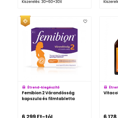
Kiszerelés: 30+60+30X
Kiszerel
Étrend-kiegészítő
Étre
Femibion 2 Várandósság
Vitaco
kapszula és filmtabletta
6 299
Ft
-tól
6 178