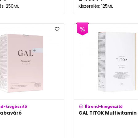
lés: 250ML
Kiszerelés: 125ML
nd-kiegészítő
Étrend-kiegészítő
Babaváró
GAL TITOK Multivitamin