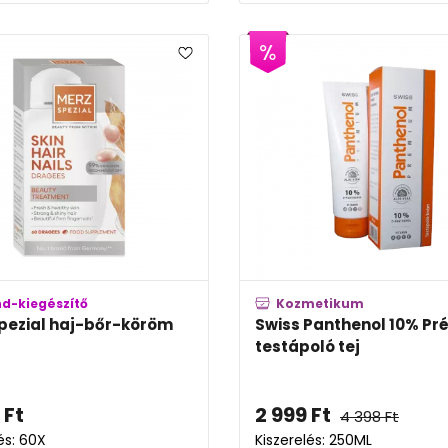
nd-kiegészítő
Kozmetikum
pezial haj-bőr-köröm
Swiss Panthenol 10% P
é
testápoló tej
Ft
2 999
Ft
4 398
Ft
és: 60X
Kiszerelés: 250ML