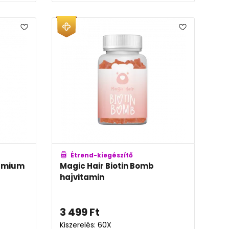
Étrend-kiegészítő
rémium
Magic Hair Biotin Bomb
hajvitamin
3 499
Ft
Kiszerelés: 60X