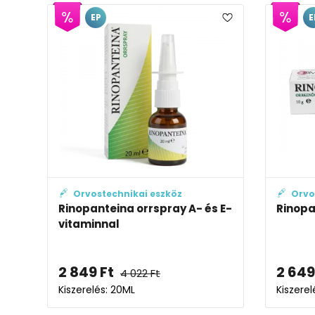
EP
E
Orvostechnikai eszköz
Orvo
Rinopanteina orrspray A- és E-
Rinopa
vitaminnal
2 849
Ft
2 649
4 022
Ft
Kiszerelés: 20ML
Kiszerel