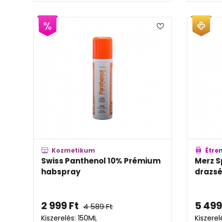
Kozmetikum
Étre
Swiss Panthenol 10% Prémium
Merz S
habspray
drazs
2 999
Ft
5 499
4 589
Ft
Kiszerelés: 150ML
Kiszerel