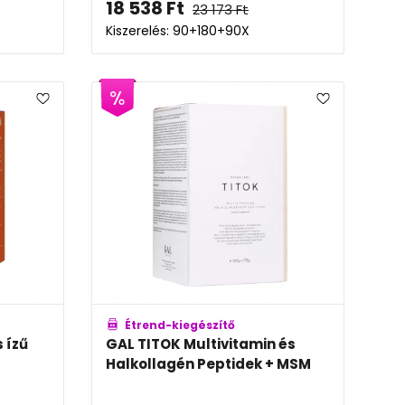
18 538
Ft
23 173
Ft
Kiszerelés: 90+180+90X
Étrend-kiegészítő
 ízű
GAL TITOK Multivitamin és
Halkollagén Peptidek + MSM