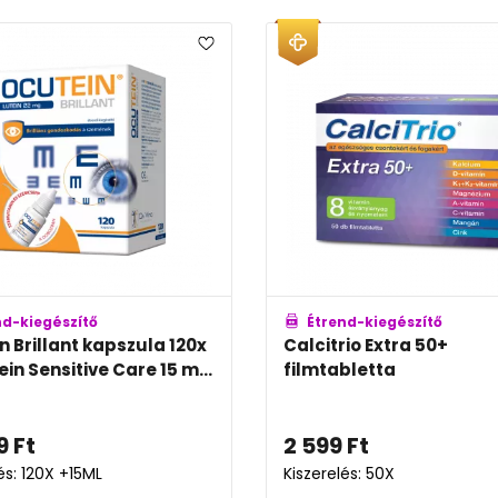
nd-kiegészítő
Étrend-kiegészítő
n Brillant kapszula 120x
Calcitrio Extra 50+
in Sensitive Care 15 m...
filmtabletta
9
Ft
2 599
Ft
és: 120X +15ML
Kiszerelés: 50X