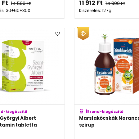
2
Ft
11 912
Ft
14 590
Ft
14 890
Ft
lés: 30+60+30X
Kiszerelés: 127g
nd-kiegészítő
Étrend-kiegészítő
Györgyi Albert
Marslakócskák Narancs
itamin tabletta
szirup