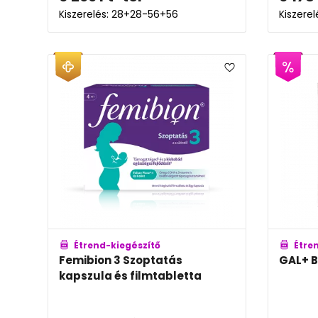
Kiszerelés: 28+28-56+56
Kiszere
Étrend-kiegészítő
Étre
Femibion 3 Szoptatás
GAL+ 
kapszula és filmtabletta