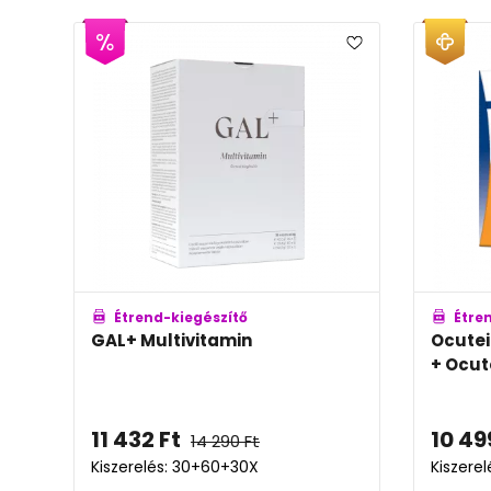
Étrend-kiegészítő
Étre
GAL+ Multivitamin
Ocutei
+ Ocute
11 432
Ft
10 49
14 290
Ft
Kiszerelés: 30+60+30X
Kiszerel