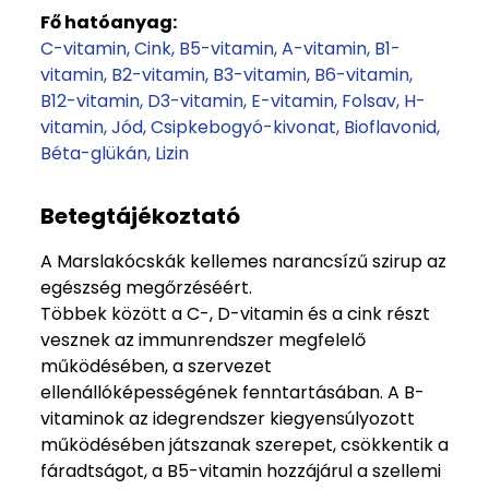
Fő hatóanyag:
C-vitamin
Cink
B5-vitamin
A-vitamin
B1-
vitamin
B2-vitamin
B3-vitamin
B6-vitamin
B12-vitamin
D3-vitamin
E-vitamin
Folsav
H-
vitamin
Jód
Csipkebogyó-kivonat
Bioflavonid
Béta-glükán
Lizin
Betegtájékoztató
A Marslakócskák kellemes narancsízű szirup az
egészség megőrzéséért.
Többek között a C-, D-vitamin és a cink részt
vesznek az immunrendszer megfelelő
működésében, a szervezet
ellenállóképességének fenntartásában. A B-
vitaminok az idegrendszer kiegyensúlyozott
működésében játszanak szerepet, csökkentik a
fáradtságot, a B5-vitamin hozzájárul a szellemi