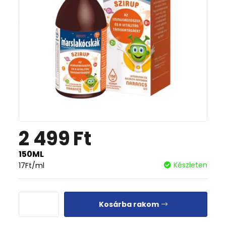
2 499
Ft
150ML
Készleten
17
Ft
/ml
Kosárba rakom