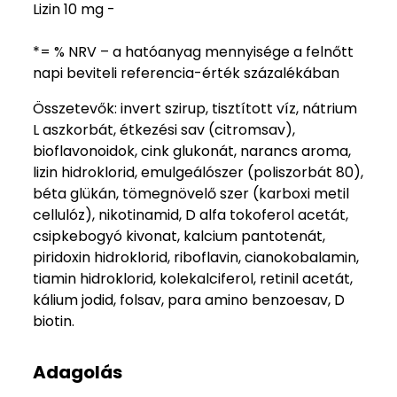
Lizin 10 mg -
*= % NRV – a hatóanyag mennyisége a felnőtt
napi beviteli referencia-érték százalékában
Összetevők: invert szirup, tisztított víz, nátrium
L aszkorbát, étkezési sav (citromsav),
bioflavonoidok, cink glukonát, narancs aroma,
lizin hidroklorid, emulgeálószer (poliszorbát 80),
béta glükán, tömegnövelő szer (karboxi metil
cellulóz), nikotinamid, D alfa tokoferol acetát,
csipkebogyó kivonat, kalcium pantotenát,
piridoxin hidroklorid, riboflavin, cianokobalamin,
tiamin hidroklorid, kolekalciferol, retinil acetát,
kálium jodid, folsav, para amino benzoesav, D
biotin.
Adagolás