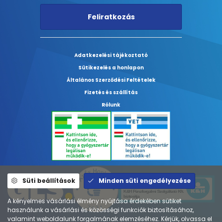
Feliratkozás
Adatkezelési tájékoztató
Sütikezelés a honlapon
Általános Szerződési Feltételek
Fizetés és szállítás
Rólunk
Süti beállítások
Minden süti engedélyezése
A kényelmes vásárlási élmény nyújtása érdekében sütiket
használunk a vásárlási és közösségi funkciók biztosításához,
valamint weboldalunk forgalmának elemzéséhez. Kérjük, olvassa el