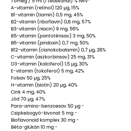
Tömeg / 5 ml (1 teáskanál) % NRV*
A-vitamin (retinol) 120 µg, 15%
B1-vitamin (tiamin) 0,5 mg, 45%
B2-vitamin (riboflavin) 0,8 mg, 57%
B3-vitamin (niacin) 9 mg, 56%
B5-vitamin (pantoténsav) 3 mg, 50%
B6-vitamin (piridoxin) 0,7 mg, 50%
B12-vitamin (cianokobalamin) 0,7 µg, 28%
C-vitamin (aszkorbinsav) 25 mg, 31%
D3-vitamin (kalciferol) 1,5 µg, 30%
E-vitamin (tokoferol) 5 mg, 42%
Folsav 50 µg, 25%
H-vitamin (biotin) 20 µg, 40%
Cink 4 mg, 40%
Jód 70 µg, 47%
Para-amino-benzoesav 50 µg -
Csipkebogyó-kivonat 5 mg -
Bioflavonoid komplex 30 mg -
Béta-glükán 10 mg -