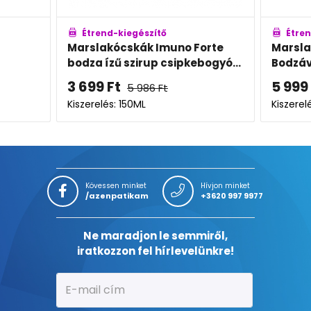
Étrend-kiegészítő
Étre
orte
Marslakócskák Gummi
Marsl
bogyó...
Bodzával DUOPACK
Echin
5 999
Ft
5 99
7 819
Ft
Kiszerelés: 2X60
Kiszere
Kövessen minket
Hívjon minket
/azenpatikam
+3620 997 9977
Ne maradjon le semmiről,
iratkozzon fel hírlevelünkre!