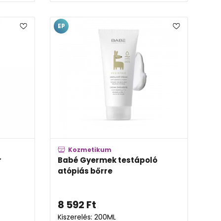
EP
Kozmetikum
r
Babé Gyermek testápoló
atópiás bőrre
8 592
Ft
Kiszerelés: 200ML