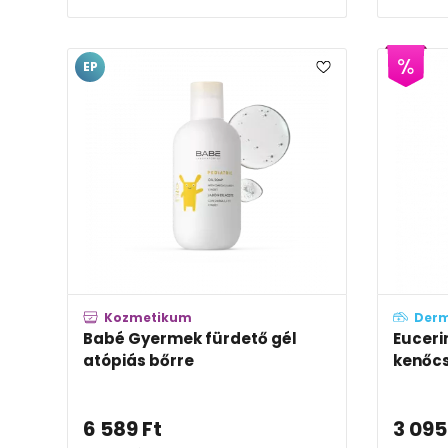
EP
Kozmetikum
Der
Babé Gyermek fürdető gél
Euceri
atópiás bőrre
kenőc
6 589
Ft
3 095