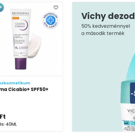
P
Vichy dezo
50% kedvezménnyel
a második termék
mokozmetikum
ma Cicabio+ SPF50+
Ft
lés: 40ML