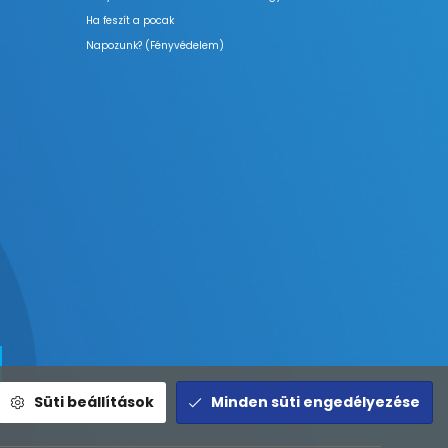
Ha feszít a pocak
Napozunk? (Fényvédelem)
Süti beállítások
Minden süti engedélyezése