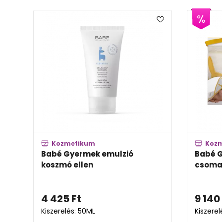
Kozmetikum
Koz
Babé Gyermek emulzió
Babé 
koszmó ellen
csomag
4 425
Ft
9 140
Kiszerelés: 50ML
Kiszerel