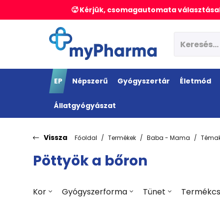
🥵 Kérjük, csomagautomata választásak
EP
Népszerű
Gyógyszertár
Életmód
Állatgyógyászat
Vissza
Főoldal
Termékek
Baba - Mama
Témak
Pöttyök a bőron
Kor
Gyógyszerforma
Tünet
Termékcs