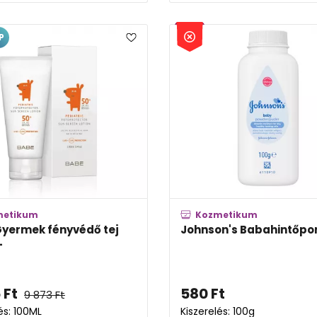
P
metikum
Kozmetikum
yermek fényvédő tej
Johnson's Babahintőpo
+
5
Ft
580
Ft
9 873
Ft
és: 100ML
Kiszerelés: 100g