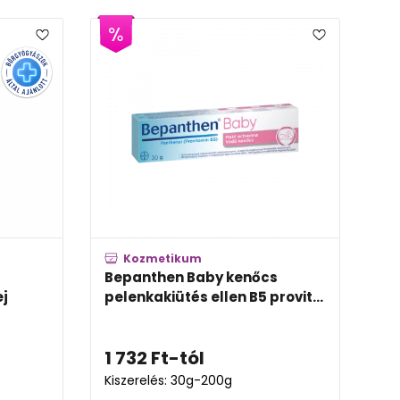
Kozmetikum
Bepanthen Baby kenőcs
ej
pelenkakiütés ellen B5 provit...
1 732
Ft
-tól
Kiszerelés: 30g-200g