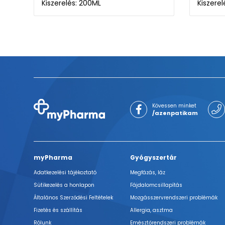
Kiszerelés: 200ML
Kiszere
Kövessen minket
/azenpatikam
myPharma
Gyógyszertár
Adatkezelési tájékoztató
Megfázás, láz
Sütikezelés a honlapon
Fájdalomcsillapítás
Általános Szerződési Feltételek
Mozgásszervrendszeri problémák
Fizetés és szállítás
Allergia, asztma
Rólunk
Emésztőrendszeri problémák