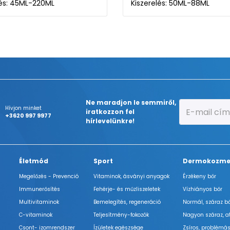
lés: 45ML-220ML
Kiszerelés: 50ML-88ML
Ne maradjon le semmiről,
Hívjon minket
iratkozzon fel
+3620 997 9977
hírlevelünkre!
Életmód
Sport
Dermokozme
Megelőzés - Prevenció
Vitaminok, ásványi anyagok
Érzékeny bőr
Immunerősítés
Fehérje- és műzliszeletek
Vízhiányos bőr
Multivitaminok
Bemelegítés, regeneráció
Normál, száraz b
C-vitaminok
Teljesítmény-fokozók
Nagyon száraz, a
Csont- izomrendszer
Ízületek egészsége
Zsíros, problémás