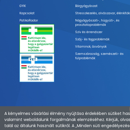
GYIK
Bőrgyógyászat
Kapcsolat
Stresszkezelés, alvászavar, élénkítők
PatikaRadar
Nőgyógyászati-, húgyúti-, és
prosztataproblémák
Szív és érrendszer
Száj- és fogproblémák
Vitaminok, ásványok
Szemszárazság, szemészeti- és
fülproblémák
A kényelmes vásárlási élmény nyújtása érdekében sütiket hasz
valamint weboldalunk forgalmának elemzéséhez. Kérjük, olvas
talál az általunk használt sütikről. A „Minden süti engedélye