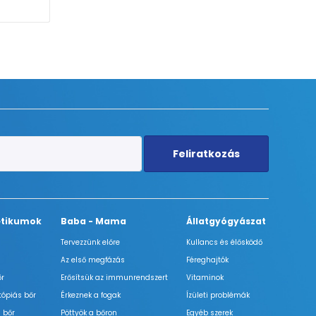
Feliratkozás
tikumok
Baba - Mama
Állatgyógyászat
Tervezzünk előre
Kullancs és élősködő
Az első megfázás
Féreghajtók
őr
Erősítsük az immunrendszert
Vitaminok
tópiás bőr
Érkeznek a fogak
Ízületi problémák
 bőr
Pöttyök a bőron
Egyéb szerek