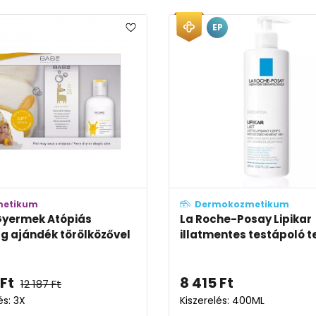
EP
metikum
Dermokozmetikum
Gyermek Atópiás
La Roche-Posay Lipikar
 ajándék törölközővel
illatmentes testápoló t
Ft
8 415
Ft
12 187
Ft
és: 3X
Kiszerelés: 400ML