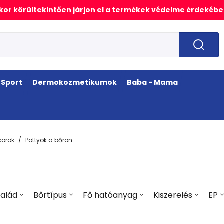
or körültekintően járjon el a termékek védelme érdekébe
Sport
Dermokozmetikumok
Baba - Mama
örök
Pöttyök a bőron
alád
Bőrtípus
Fő hatóanyag
Kiszerelés
EP