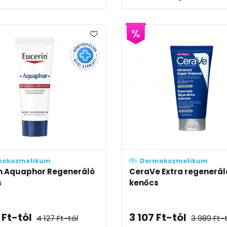
mokozmetikum
Dermokozmetikum
n Aquaphor Regeneráló
CeraVe Extra regenerál
s
kenőcs
Ft
-tól
3 107
Ft
-tól
4 127
Ft
-tól
3 989
Ft
-