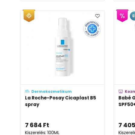
E
Dermokozmetikum
Koz
La Roche-Posay Cicaplast B5
Babé G
spray
SPF50
7 684
Ft
7 40
Kiszerelés: 100ML
Kiszerel