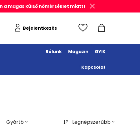
n a magas külső hőmérséklet miatt!
Bejelentkezés
Rólunk
Magazin
GYIK
Kapcsolat
Gyártó
Legnépszerűbb