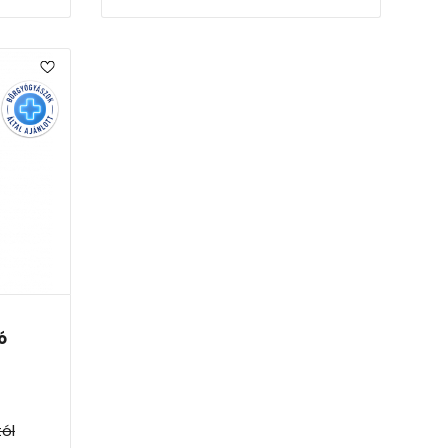
ó
tól