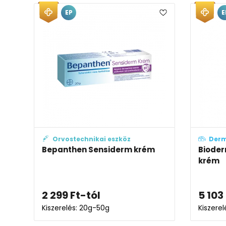
EP
E
Orvostechnikai eszköz
Der
Bepanthen Sensiderm krém
Bioder
krém
2 299
Ft
-tól
5 103
Kiszerelés: 20g-50g
Kiszere