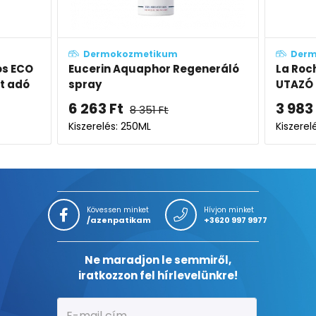
m
Dermokozmetikum
 Regeneráló
La Roche-Posay Anthelios
UTAZÓ ECO hidratáló
komfortérzetet adó naptej
3 983
Ft
6 128
Ft
SPF50+
Kiszerelés: 75ML
K
Kövessen minket
Hívjon minket
/azenpatikam
+3620 997 9977
Ne maradjon le semmiről,
iratkozzon fel hírlevelünkre!