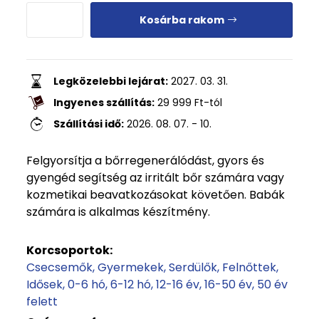
Kosárba rakom
Legközelebbi lejárat:
2027. 03. 31.
Ingyenes szállítás:
29 999
Ft
-tól
Szállítási idő:
2026. 08. 07. - 10.
Felgyorsítja a bőrregenerálódást, gyors és
gyengéd segítség az irritált bőr számára vagy
kozmetikai beavatkozásokat követően. Babák
számára is alkalmas készítmény.
Korcsoportok:
Csecsemők
Gyermekek
Serdülők
Felnőttek
Idősek
0-6 hó
6-12 hó
12-16 év
16-50 év
50 év
felett