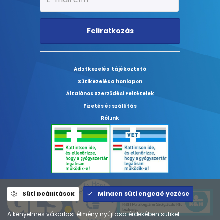
Feliratkozás
Adatkezelési tájékoztató
Sütikezelés a honlapon
Általános Szerződési Feltételek
Fizetés és szállítás
Rólunk
Süti beállítások
Minden süti engedélyezése
A kényelmes vásárlási élmény nyújtása érdekében sütiket