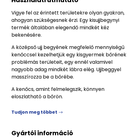
Használati útmutató
Vigye fel az érintett területekre olyan gyakran,
ahogyan szükségesnek érzi. Egy kisujjbegynyi
termék általában elegendő mindkét kéz
bekenésére.
A középső ujj begyének megfelelő mennyiségű
kenőccsel kezelhetjük egy kisgyermek bőrének
problémás területeit, egy ennél valamivel
nagyobb adag mindkét lábra elég. Ujjbeggyel
masszírozza be a bőrébe.
A kenőcs, amint felmelegszik, könnyen
eloszlatható a bőrön.
Tudjon meg többet
Gyártói információ