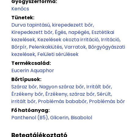
Gyógyszerforma:
Kenőcs
Tünetek:
Durva tapintású, kirepedezett bőr
Kirepedezett bőr
Égés, napégés
Esztétikai
kezelések
Kezelések okozta irritáció
Irritáció
Bőrpír
Pelenkakiütés
Varratok
Bőrgyógyászati
kezelések
Felületi sérülések
Termékcsalád:
Eucerin Aquaphor
Bőrtípusok:
Száraz bőr
Nagyon száraz bőr
Irritált bőr
Érzékeny bőr
Érzékeny, száraz bőr
Sérült,
irritált bőr
Problémás bababőr
Problémás bőr
Fő hatóanyag:
Panthenol (B5)
Glicerin
Bisabolol
Betegtájékoztató