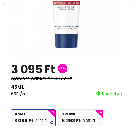
3 095
Ft
-25%
Ajánlott patikai ár:
4 127
Ft
45ML
Készleten
69
Ft
/ml
45ML
220ML
3 095
Ft
6 263
Ft
4 127
Ft
8 351
Ft