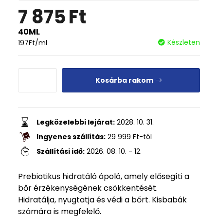
7 875
Ft
40ML
Készleten
197
Ft
/ml
Kosárba rakom
Legközelebbi lejárat:
2028. 10. 31.
Ingyenes szállítás:
29 999
Ft
-tól
Szállítási idő:
2026. 08. 10. - 12.
Prebiotikus hidratáló ápoló, amely elősegíti a
bőr érzékenységének csökkentését.
Hidratálja, nyugtatja és védi a bőrt. Kisbabák
számára is megfelelő.