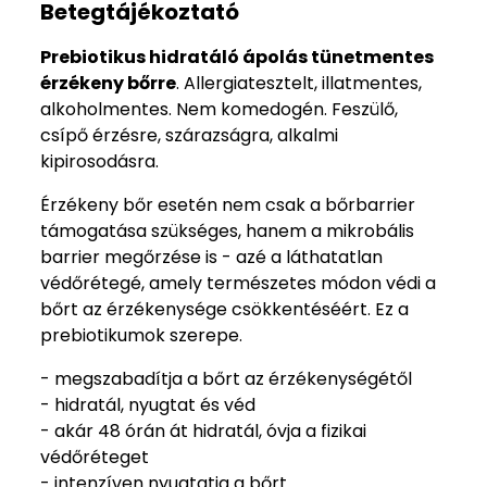
Betegtájékoztató
Prebiotikus hidratáló ápolás tünetmentes
érzékeny bőrre
. Allergiatesztelt, illatmentes,
alkoholmentes. Nem komedogén. Feszülő,
csípő érzésre, szárazságra, alkalmi
kipirosodásra.
Érzékeny bőr esetén nem csak a bőrbarrier
támogatása szükséges, hanem a mikrobális
barrier megőrzése is - azé a láthatatlan
védőrétegé, amely természetes módon védi a
bőrt az érzékenysége csökkentéséért. Ez a
prebiotikumok szerepe.
- megszabadítja a bőrt az érzékenységétől
- hidratál, nyugtat és véd
- akár 48 órán át hidratál, óvja a fizikai
védőréteget
- intenzíven nyugtatja a bőrt