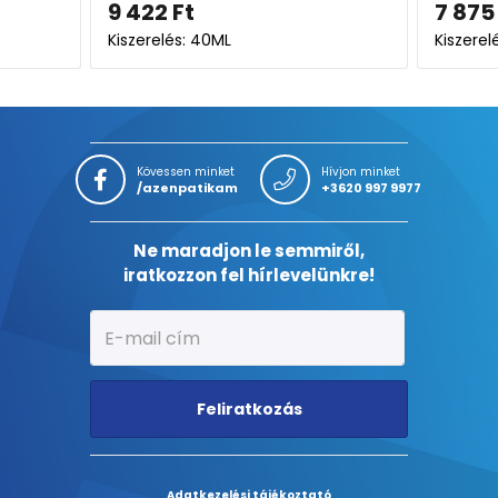
7 875
Ft
Kiszerelés: 40ML
Kövessen minket
Hívjon minket
/azenpatikam
+3620 997 9977
Ne maradjon le semmiről,
iratkozzon fel hírlevelünkre!
Feliratkozás
Adatkezelési tájékoztató