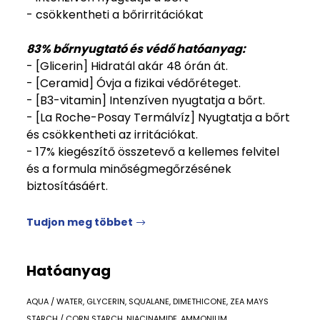
- csökkentheti a bőrirritációkat
83% bőrnyugtató és védő hatóanyag:
- [Glicerin] Hidratál akár 48 órán át.
- [Ceramid] Óvja a fizikai védőréteget.
- [B3-vitamin] Intenzíven nyugtatja a bőrt.
- [La Roche-Posay Termálvíz] Nyugtatja a bőrt
és csökkentheti az irritációkat.
- 17% kiegészítő összetevő a kellemes felvitel
és a formula minőségmegőrzésének
biztosításáért.
Tudjon meg többet
Hatóanyag
AQUA / WATER, GLYCERIN, SQUALANE, DIMETHICONE, ZEA MAYS
STARCH / CORN STARCH, NIACINAMIDE, AMMONIUM