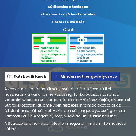
Sütikezelés a honlapon
Általános Szerződési Feltételek
Fizetés és szállítás
Rólunk
Süti beállítások
Minden süti engedélyezése
A kényelmes vásárlási élmény nyújtása érdekében sütiket
használunk a vásárlási és közösségi funkciók biztosításához,
valamint weboldalunk forgalmának elemzéséhez. Kérjük, olvassa el
Süti tájékoztatónkat, amelyben részletes információkat talál az
általunk használt sütikről. A „Minden süti engedélyezése” gombra
© 2026 ⚕︎ Minden jog fenntartva ⚕︎ mypharma.hu
kattintással Ön elfogadja, hogy weboldalunk sütiket használ.
A
Sütikezelés a honlapon
oldalon megtalál minden információt a
sütikről.