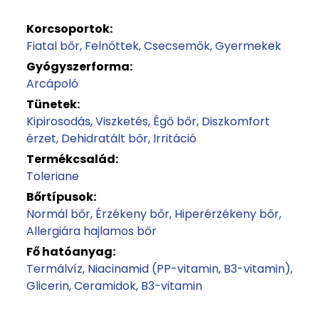
Korcsoportok:
Fiatal bőr
Felnőttek
Csecsemők
Gyermekek
Gyógyszerforma:
Arcápoló
Tünetek:
Kipirosodás
Viszketés
Égő bőr
Diszkomfort
érzet
Dehidratált bőr
Irritáció
Termékcsalád:
Toleriane
Bőrtípusok:
Normál bőr
Érzékeny bőr
Hiperérzékeny bőr
Allergiára hajlamos bőr
Fő hatóanyag:
Termálvíz
Niacinamid (PP-vitamin, B3-vitamin)
Glicerin
Ceramidok
B3-vitamin